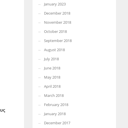
January 2023
December 2018
November 2018
October 2018
September 2018
August 2018
July 2018
June 2018
May 2018
April 2018
March 2018
February 2018
NYJ
IND
υς
DEN
3
34
January 2018
24
ATL
December 2017
MIN