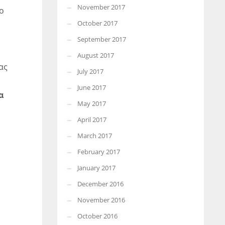
PIT
24
6
November 2017
ο
20
October 2017
September 2017
August 2017
ας
July 2017
June 2017
α
May 2017
April 2017
March 2017
February 2017
January 2017
December 2016
November 2016
October 2016