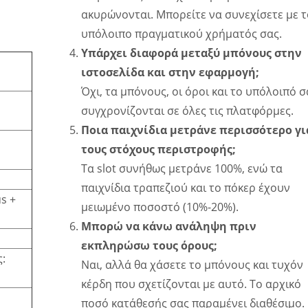
17
6
24
ακυρώνονται. Μπορείτε να συνεχίσετε με τ
υπόλοιπο πραγματικού χρήματός σας.
Υπάρχει διαφορά μεταξύ μπόνους στην
ιστοσελίδα και στην εφαρμογή;
Όχι, τα μπόνους, οι όροι και το υπόλοιπό σ
συγχρονίζονται σε όλες τις πλατφόρμες.
Ποια παιχνίδια μετράνε περισσότερο γι
τους στόχους περιστροφής;
Τα slot συνήθως μετράνε 100%, ενώ τα
παιχνίδια τραπεζιού και το πόκερ έχουν
s +
μειωμένο ποσοστό (10%-20%).
Μπορώ να κάνω ανάληψη πριν
εκπληρώσω τους όρους;
ς:
Ναι, αλλά θα χάσετε το μπόνους και τυχόν
κέρδη που σχετίζονται με αυτό. Το αρχικό
ποσό κατάθεσής σας παραμένει διαθέσιμο.