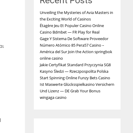
Recent Posts
Unveiling the Mysteries of Avia Masters in
the Exciting World of Casinos
Étagère Jeu Et Populer Casino Online
Casino Bdmbet — FR Play for Real
Gage Y Sistema De Software Proveedor
Número Atómico 85 Pera57 Casino –
αι
América del Sur Join the Action springbok
online casino
Jakie Certyfikat Standard Przyczynia SG8
Kasyno Śledzi — Rzeczpospolita Polska
Start Spinning Online Funzy Bets Casino
Ist Maswerte Glücksspielkasino Versichern
Und Lizenz — DE Grab Your Bonus
wingaga casino
Π