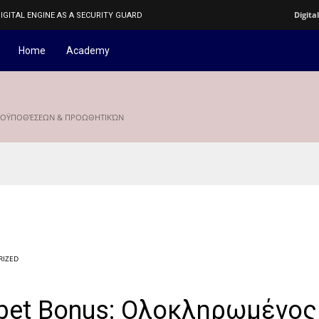
Digita
DIGITAL ENGINE AS A SECURITY GUARD
Home
Academy
ΡΟΫΠΟΘΈΣΕΩΝ & ΠΡΟΩΘΗΤΙΚΏΝ
RIZED
bet Bonus: Ολοκληρωμένος