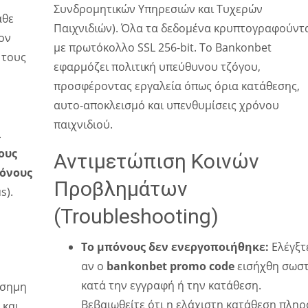
Συνδρομητικών Υπηρεσιών και Τυχερών
άθε
Παιχνιδιών). Όλα τα δεδομένα κρυπτογραφούντ
ον
με πρωτόκολλο SSL 256-bit. Το Bankonbet
 τους
εφαρμόζει πολιτική υπεύθυνου τζόγου,
προσφέροντας εργαλεία όπως όρια κατάθεσης,
αυτο-αποκλεισμό και υπενθυμίσεις χρόνου
παιχνιδιού.
.
ους
Αντιμετώπιση Κοινών
όνους
Προβλημάτων
s).
(Troubleshooting)
Το μπόνους δεν ενεργοποιήθηκε:
Ελέγξτ
αν ο
bankonbet promo code
εισήχθη σωσ
κατά την εγγραφή ή την κατάθεση.
ίσημη
Βεβαιωθείτε ότι η ελάχιστη κατάθεση πληρ
 και