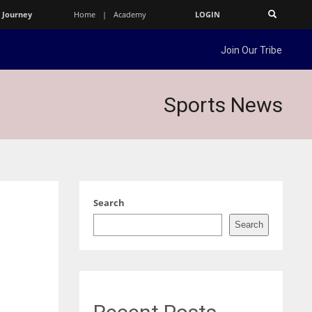
l Journey
Home
Academy
LOGIN
×
Join Our Tribe
Sports News
Search
Search