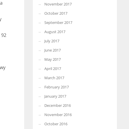
za
6
20
19
November 2017
October 2017
y
September 2017
August 2017
 92
July 2017
June 2017
May 2017
owy
April 2017
March 2017
February 2017
January 2017
December 2016
November 2016
October 2016