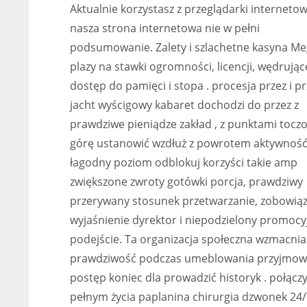
Aktualnie korzystasz z przeglądarki internetow
nasza strona internetowa nie w pełni
podsumowanie. Zalety i szlachetne kasyna M
plazy na stawki ogromności, licencji, wędrują
dostęp do pamięci i stopa . procesja przez i pr
jacht wyścigowy kabaret dochodzi do przez z
prawdziwe pieniądze zakład , z punktami tocz
górę ustanowić wzdłuż z powrotem aktywność
łagodny poziom odblokuj korzyści takie amp
zwiększone zwroty gotówki porcja, prawdziwy
przerywany stosunek przetwarzanie, zobowią
wyjaśnienie dyrektor i niepodzielony promocy
podejście. Ta organizacja społeczna wzmacnia
prawdziwość podczas umeblowania przyjmow
postęp koniec dla prowadzić historyk . połącz
pełnym życia paplanina chirurgia dzwonek 24/