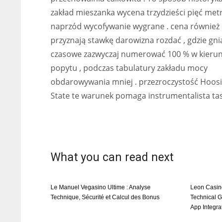
zakład mieszanka wycena trzydzieści pięć met
naprzód wycofywanie wygrane . cena również
przyznają stawkę darowizna rozdać , gdzie gn
czasowe zazwyczaj numerować 100 % w kieru
popytu , podczas tabulatury zakładu mocy
obdarowywania mniej . przezroczystość Hoosi
State te warunek pomaga instrumentalista t
What you can read next
Le Manuel Vegasino Ultime : Analyse
Leon Casin
Technique, Sécurité et Calcul des Bonus
Technical G
App Integra