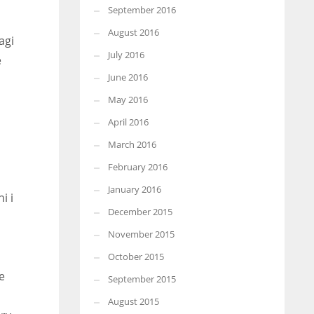
September 2016
August 2016
agi
July 2016
e
June 2016
May 2016
April 2016
March 2016
February 2016
January 2016
i i
December 2015
November 2015
October 2015
e
September 2015
August 2015