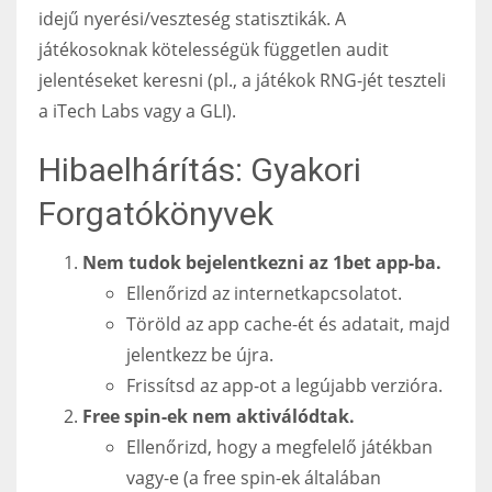
idejű nyerési/veszteség statisztikák. A
játékosoknak kötelességük független audit
jelentéseket keresni (pl., a játékok RNG-jét teszteli
a iTech Labs vagy a GLI).
Hibaelhárítás: Gyakori
Forgatókönyvek
Nem tudok bejelentkezni az 1bet app-ba.
Ellenőrizd az internetkapcsolatot.
Töröld az app cache-ét és adatait, majd
jelentkezz be újra.
Frissítsd az app-ot a legújabb verzióra.
Free spin-ek nem aktiválódtak.
Ellenőrizd, hogy a megfelelő játékban
vagy-e (a free spin-ek általában