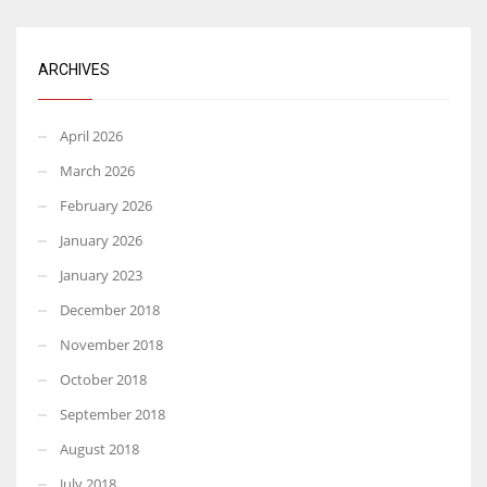
ARCHIVES
April 2026
March 2026
February 2026
January 2026
January 2023
December 2018
November 2018
October 2018
September 2018
August 2018
July 2018