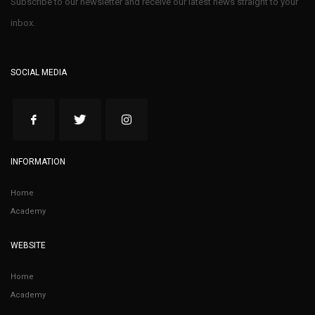
Subscribe to our newsletter and receive our latest news straight to your
inbox.
SOCIAL MEDIA
INFORMATION
Home
Academy
WEBSITE
Home
Academy