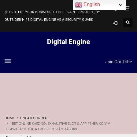
English
×
PROTECT YOUR BUSINESS
TO GET TRAPPED/RULED
, BY
MATCHES
OUTSIDER
HIRE DIGITAL ENGINE AS A SECURITY GUARD
Digital Engine
Join Our Tribe
HOME
UNCATEGORIZED
1BET ONLINE KASZINÓ: EXHAUSTIVE SLOT & APP FEHÉR KÖNYV –
REGISZTRÁCIÓTÓL A FREE SPIN SZÁMÍTÁSOKIG