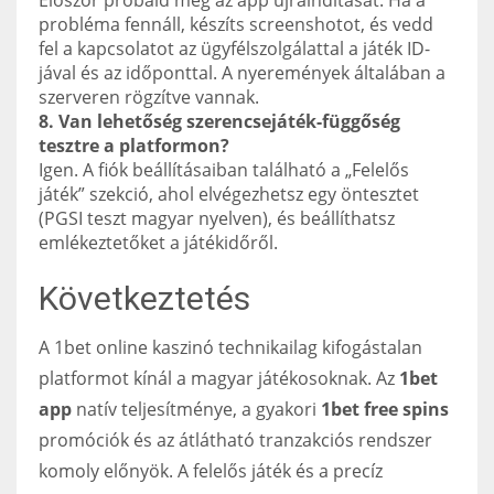
probléma fennáll, készíts screenshotot, és vedd
fel a kapcsolatot az ügyfélszolgálattal a játék ID-
jával és az időponttal. A nyeremények általában a
szerveren rögzítve vannak.
8. Van lehetőség szerencsejáték-függőség
tesztre a platformon?
Igen. A fiók beállításaiban található a „Felelős
játék” szekció, ahol elvégezhetsz egy öntesztet
(PGSI teszt magyar nyelven), és beállíthatsz
emlékeztetőket a játékidőről.
Következtetés
A 1bet online kaszinó technikailag kifogástalan
platformot kínál a magyar játékosoknak. Az
1bet
app
natív teljesítménye, a gyakori
1bet free spins
promóciók és az átlátható tranzakciós rendszer
komoly előnyök. A felelős játék és a precíz