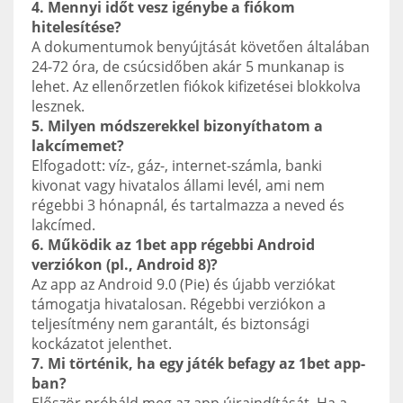
4. Mennyi időt vesz igénybe a fiókom
hitelesítése?
A dokumentumok benyújtását követően általában
24-72 óra, de csúcsidőben akár 5 munkanap is
lehet. Az ellenőrzetlen fiókok kifizetései blokkolva
lesznek.
5. Milyen módszerekkel bizonyíthatom a
lakcímemet?
Elfogadott: víz-, gáz-, internet-számla, banki
kivonat vagy hivatalos állami levél, ami nem
régebbi 3 hónapnál, és tartalmazza a neved és
lakcímed.
6. Működik az 1bet app régebbi Android
verziókon (pl., Android 8)?
Az app az Android 9.0 (Pie) és újabb verziókat
támogatja hivatalosan. Régebbi verziókon a
teljesítmény nem garantált, és biztonsági
kockázatot jelenthet.
7. Mi történik, ha egy játék befagy az 1bet app-
ban?
Először próbáld meg az app újraindítását. Ha a