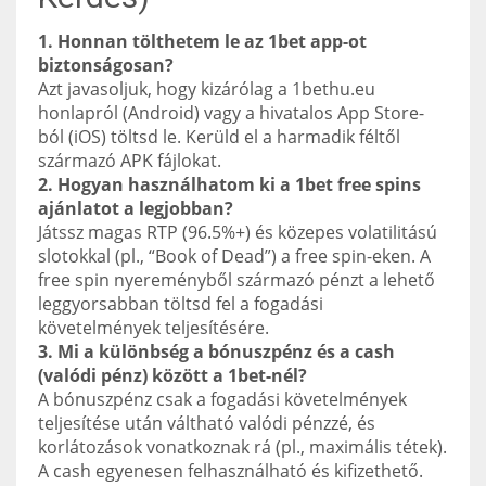
1. Honnan tölthetem le az 1bet app-ot
biztonságosan?
Azt javasoljuk, hogy kizárólag a 1bethu.eu
honlapról (Android) vagy a hivatalos App Store-
ból (iOS) töltsd le. Kerüld el a harmadik féltől
származó APK fájlokat.
2. Hogyan használhatom ki a 1bet free spins
ajánlatot a legjobban?
Játssz magas RTP (96.5%+) és közepes volatilitású
slotokkal (pl., “Book of Dead”) a free spin-eken. A
free spin nyereményből származó pénzt a lehető
leggyorsabban töltsd fel a fogadási
követelmények teljesítésére.
3. Mi a különbség a bónuszpénz és a cash
(valódi pénz) között a 1bet-nél?
A bónuszpénz csak a fogadási követelmények
teljesítése után váltható valódi pénzzé, és
korlátozások vonatkoznak rá (pl., maximális tétek).
A cash egyenesen felhasználható és kifizethető.