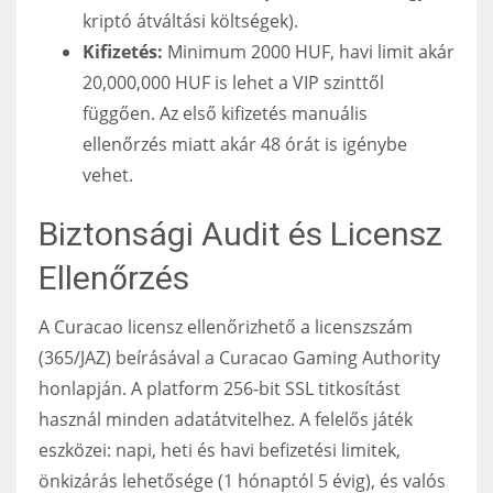
kriptó átváltási költségek).
Kifizetés:
Minimum 2000 HUF, havi limit akár
20,000,000 HUF is lehet a VIP szinttől
függően. Az első kifizetés manuális
ellenőrzés miatt akár 48 órát is igénybe
vehet.
Biztonsági Audit és Licensz
Ellenőrzés
A Curacao licensz ellenőrizhető a licenszszám
(365/JAZ) beírásával a Curacao Gaming Authority
honlapján. A platform 256-bit SSL titkosítást
használ minden adatátvitelhez. A felelős játék
eszközei: napi, heti és havi befizetési limitek,
önkizárás lehetősége (1 hónaptól 5 évig), és valós