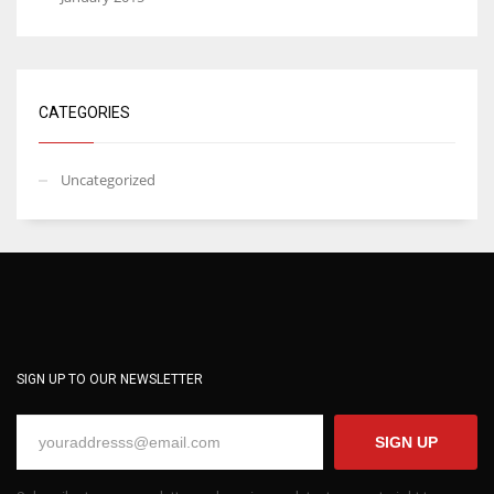
CATEGORIES
Uncategorized
SIGN UP TO OUR NEWSLETTER
SIGN UP