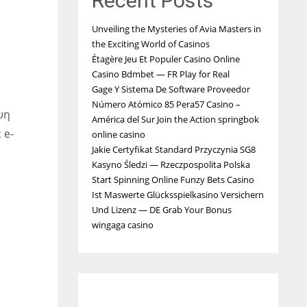
Recent Posts
Unveiling the Mysteries of Avia Masters in
the Exciting World of Casinos
Étagère Jeu Et Populer Casino Online
Casino Bdmbet — FR Play for Real
Gage Y Sistema De Software Proveedor
Número Atómico 85 Pera57 Casino –
ψη
América del Sur Join the Action springbok
 e-
online casino
Jakie Certyfikat Standard Przyczynia SG8
Kasyno Śledzi — Rzeczpospolita Polska
Start Spinning Online Funzy Bets Casino
Ist Maswerte Glücksspielkasino Versichern
Und Lizenz — DE Grab Your Bonus
wingaga casino