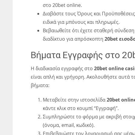
στο 20bet online.
Διαβάστε τους Όρους και Προϋποθέσεις
ειδικά για μπόνους και πληρωμές.
Βεβαιωθείτε ότι έχετε σταθερή σύνδεση
διαδίκτυο για απρόσκοπτη
20bet εισοδ
Βήματα Εγγραφής στο 20
Η διαδικασία εγγραφής στο
20bet online cas
είναι απλή και γρήγορη. Ακολουθήστε αυτά τ
βήματα:
Μεταβείτε στην ιστοσελίδα
20bet onlin
κάντε κλικ στο κουμπί “Εγγραφή”.
Συμπληρώστε το φόρμα με ακριβή στοιχ
(όνομα, email, κωδικό).
Επιβεβαιώστε τον λογαριασμό σας μέσω