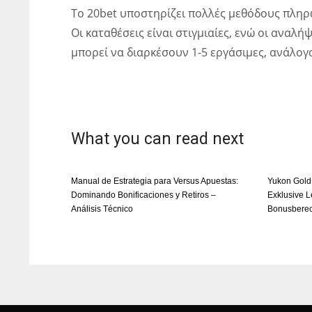
Το 20bet υποστηρίζει πολλές μεθόδους πληρ
Οι καταθέσεις είναι στιγμιαίες, ενώ οι αναλήψ
μπορεί να διαρκέσουν 1-5 εργάσιμες, ανάλογ
What you can read next
Manual de Estrategia para Versus Apuestas:
Yukon Gold
Dominando Bonificaciones y Retiros –
Exklusive L
Análisis Técnico
Bonusberec