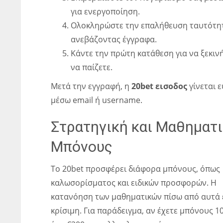
για ενεργοποίηση.
Ολοκληρώστε την επαλήθευση ταυτότη
ανεβάζοντας έγγραφα.
Κάντε την πρώτη κατάθεση για να ξεκιν
να παίζετε.
Μετά την εγγραφή, η
20bet εισοδος
γίνεται 
μέσω email ή username.
Στρατηγική και Μαθηματ
Μπόνους
Το 20bet προσφέρει διάφορα μπόνους, όπως
καλωσορίσματος και ειδικών προσφορών. Η
DAL
DAL
κατανόηση των μαθηματικών πίσω από αυτά 
22
22
κρίσιμη. Για παράδειγμα, αν έχετε μπόνους 1