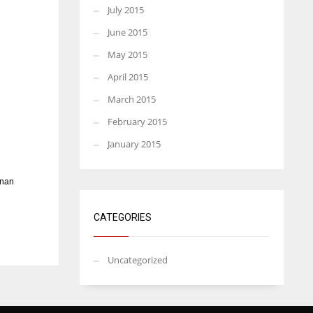
July 2015
June 2015
May 2015
April 2015
March 2015
February 2015
January 2015
anan
CATEGORIES
Uncategorized