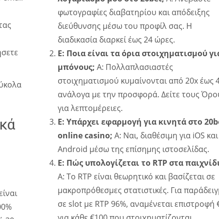
φωτογραφίες διαβατηρίου και απόδειξης
τας
διεύθυνσης μέσω του προφίλ σας. Η
διαδικασία διαρκεί έως 24 ώρες.
ήσετε
Ε: Ποια είναι τα όρια στοιχηματισμού γι
μπόνους;
Α: Πολλαπλασιαστές
στοιχηματισμού κυμαίνονται από 20x έως 4
εύκολα
ανάλογα με την προσφορά. Δείτε τους Όρο
για λεπτομέρειες.
ικά
Ε: Υπάρχει εφαρμογή για κινητά στο 20b
online casino;
Α: Ναι, διαθέσιμη για iOS και
Android μέσω της επίσημης ιστοσελίδας.
Ε: Πώς υπολογίζεται το RTP στα παιχνίδ
Α: Το RTP είναι θεωρητικό και βασίζεται σε
NE
NYG
DEN
μακροπρόθεσμες στατιστικές. Για παράδειγ
είναι
16
24
σε slot με RTP 96%, αναμένεται επιστροφή 
24
00%
OAK
MIA
για κάθε €100 που στοιχηματίζονται.