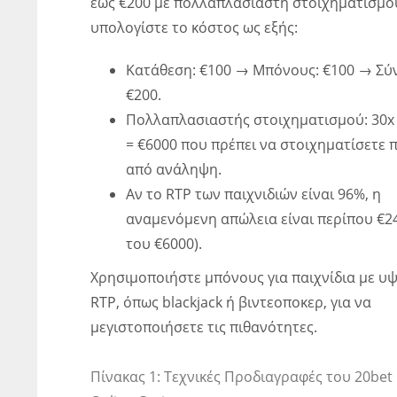
έως €200 με πολλαπλασιαστή στοιχηματισμού
WSH
WSH
υπολογίστε το κόστος ως εξής:
26
26
Κατάθεση: €100 → Μπόνους: €100 → Σύ
€200.
Πολλαπλασιαστής στοιχηματισμού: 30x
= €6000 που πρέπει να στοιχηματίσετε 
από ανάληψη.
Αν το RTP των παιχνιδιών είναι 96%, η
αναμενόμενη απώλεια είναι περίπου €2
του €6000).
Χρησιμοποιήστε μπόνους για παιχνίδια με υ
RTP, όπως blackjack ή βιντεοποκερ, για να
μεγιστοποιήσετε τις πιθανότητες.
Πίνακας 1: Τεχνικές Προδιαγραφές του 20bet