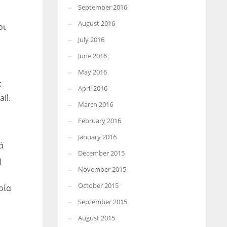
September 2016
August 2016
οι
July 2016
June 2016
May 2016
:
April 2016
il.
March 2016
February 2016
January 2016
ά
December 2015
ή
November 2015
October 2015
ρία
September 2015
August 2015