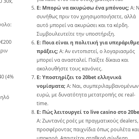
 30x,
PIT
19
17
Ε: Μπορώ να ακυρώσω ένα μπόνους;
Α: Ν
20
συνήθως πριν τον χρησιμοποιήσετε, αλλά
νολο:
αυτό μπορεί να ακυρώσει και τα κέρδη.
Συμβουλευτείτε την υποστήριξη.
 €200
Ε: Ποια είναι η πολιτική για υπεράριθμ
πριν
πράξεις;
Α: Αν εντοπιστεί, ο λογαριασμός
μπορεί να ανασταλεί. Παίξτε δίκαια και
ακολουθήστε τους κανόνες.
40 (4%
Ε: Υποστηρίζει το 20bet ελληνικά
νομίσματα;
Α: Ναι, συμπεριλαμβανομένων
ευρώ, με δυνατότητα μετατροπής σε real-
ψηλό
time.
Ε: Πώς λειτουργεί το live casino στο 20be
Α: Ζωντανές ροές με πραγματικούς dealers,
προσφέροντας παιχνίδια όπως ρουλέτα και
μπακαρά. Απαιτείται σταθερή σύνδεση.