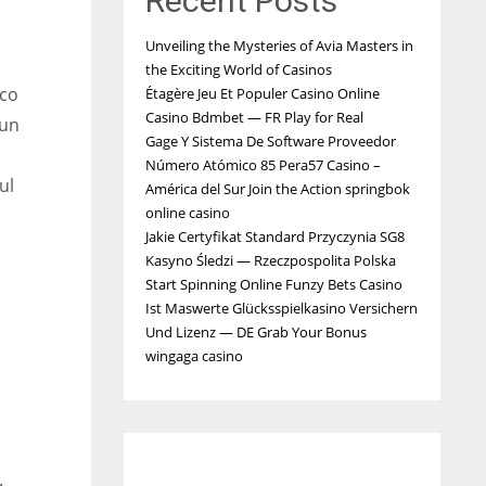
Recent Posts
Unveiling the Mysteries of Avia Masters in
the Exciting World of Casinos
sco
Étagère Jeu Et Populer Casino Online
Casino Bdmbet — FR Play for Real
cun
Gage Y Sistema De Software Proveedor
Número Atómico 85 Pera57 Casino –
ul
América del Sur Join the Action springbok
online casino
Jakie Certyfikat Standard Przyczynia SG8
Kasyno Śledzi — Rzeczpospolita Polska
Start Spinning Online Funzy Bets Casino
Ist Maswerte Glücksspielkasino Versichern
Und Lizenz — DE Grab Your Bonus
wingaga casino