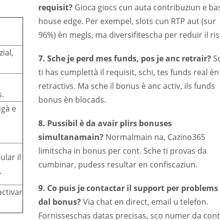
PIT
19
17
requisit?
Gioca giocs cun auta contribuziun e ba
20
house edge. Per exempel, slots cun RTP aut (sur
96%) èn megls, ma diversifitescha per reduir il ris
ial,
7. Sche je perd mes funds, pos je anc retrair?
S
ti has cumplettà il requisit, schi, tes funds real èn
retractivs. Ma sche il bonus è anc activ, ils funds
s.
bonus èn blocads.
ugà e
8. Pussibil è da avair plirs bonuses
simultanamain?
Normalmain na, Cazino365
limitscha in bonus per cont. Sche ti provas da
lar il
cumbinar, pudess resultar en confiscaziun.
.
9. Co puis je contactar il support per problems
ctivar
dal bonus?
Via chat en direct, email u telefon.
Fornisseschas datas precisas, sco numer da cont