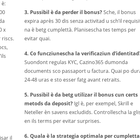
 è:
000
3. Pussibil è da perder il bonus?
Sche, il bonus
da
expira après 30 dis senza activitad u sch’il requisi
0 x
na è betg cumplettà. Planisescha tes temps per
 riscs.
evitar quai.
ocs,
4. Co funcziunescha la verificaziun d’identitad
ils
Suondont regulas KYC, Cazino365 dumonda
documents sco passaport u factura. Quai po dur
24-48 uras e sto esser fatg avant retraits.
5. Pussibil è da betg utilizar il bonus cun certs
metods da deposit?
Igl è, per exempel, Skrill e
Neteller èn savens excludids. Controllescha la gli
NE
NYG
en ils terms per evitar surprises.
DEN
16
24
24
OAK
MIA
6. Quala è la strategia optimala per cumplettar
sar il