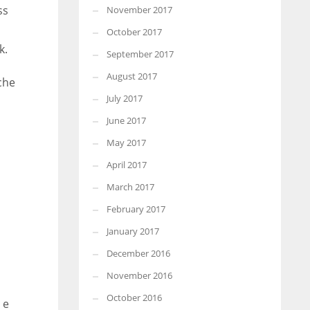
6
24
ss
November 2017
October 2017
k.
September 2017
August 2017
che
July 2017
June 2017
May 2017
April 2017
March 2017
February 2017
January 2017
December 2016
November 2016
October 2016
 e