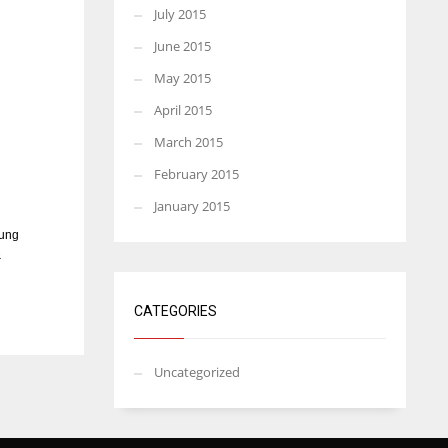
July 2015
June 2015
May 2015
April 2015
March 2015
February 2015
January 2015
dung
&
CATEGORIES
Uncategorized