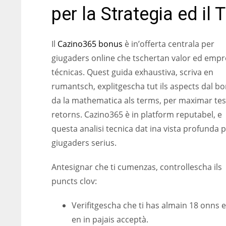
per la Strategia ed il
Il
Cazino365 bonus
è in’offerta centrala per
giugaders online che tschertan valor ed emp
técnicas. Quest guida exhaustiva, scriva en
rumantsch, explitgescha tut ils aspects dal bo
da la mathematica als terms, per maximar tes
retorns. Cazino365 è in platform reputabel, e
questa analisi tecnica dat ina vista profunda 
giugaders serius.
Antesignar che ti cumenzas, controllescha ils
puncts clov:
Verifitgescha che ti has almain 18 onns 
en in pajais acceptà.