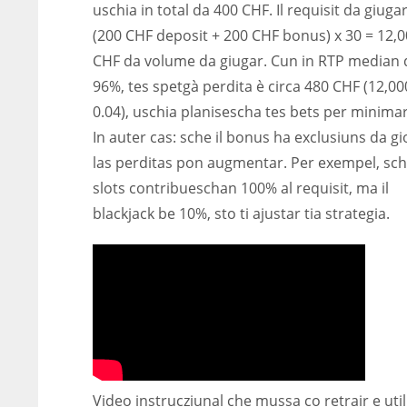
uschia in total da 400 CHF. Il requisit da giugar
(200 CHF deposit + 200 CHF bonus) x 30 = 12,
CHF da volume da giugar. Cun in RTP median 
96%, tes spetgà perdita è circa 480 CHF (12,00
0.04), uschia planisescha tes bets per minimar
In auter cas: sche il bonus ha exclusiuns da gi
las perditas pon augmentar. Per exempel, sch’
slots contribueschan 100% al requisit, ma il
blackjack be 10%, sto ti ajustar tia strategia.
DAL
DAL
22
22
Video instrucziunal che mussa co retrair e utili