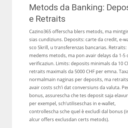
Metods da Banking: Depos
e Retraits
Cazino365 offerscha blers metods, ma mintgi
sias cundiziuns. Deposits: carte da credit, e-wa
sco Skrill, u transferenzas bancarias. Retraits:
medems metods, ma pon avair delays da 1-5 d
verificaziun. Limits: deposits minimals da 10 C
retraits maximals da 5000 CHF per emna. Taxa
normalmain naginas per deposits, ma retrait
avair costs sch’i dat conversiuns da valuta. Per
bonus, assurescha che tes deposit saja elavur
per exempel, sch’utiliseschas in e-wallet,
controllescha sche quel è excludì dal bonus (
alcur offers exclusdan certs metods).