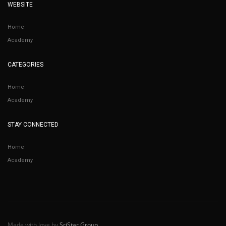
WEBSITE
Home
Academy
CATEGORIES
Home
Academy
STAY CONNECTED
Home
Academy
Made with love by
SriStar Group
.