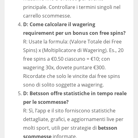
principale. Controllare i termini singoli nel
carrello scommesse.
D: Come calcolare il wagering
requirement per un bonus con free spins?
R: Usate la formula: (Valore Totale dei Free
Spins) x (Moltiplicatore di Wagering). Es., 20
free spins a €0.50 ciascuno = €10; con
wagering 30x, dovete puntare €300.
Ricordate che solo le vincite dai free spins
sono di solito soggette a wagering.
D: Betsson offre statistiche in tempo reale
per le scommesse?
R: Sì, l’app e il sito forniscono statistiche
dettagliate, grafici, e aggiornamenti live per
molti sport, utili per strategie di
betsson
scommesse
informate.