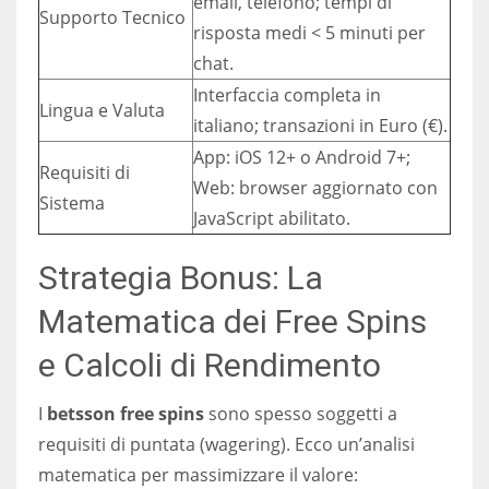
email, telefono; tempi di
Supporto Tecnico
risposta medi < 5 minuti per
chat.
Interfaccia completa in
Lingua e Valuta
italiano; transazioni in Euro (€).
App: iOS 12+ o Android 7+;
Requisiti di
Web: browser aggiornato con
Sistema
JavaScript abilitato.
Strategia Bonus: La
Matematica dei Free Spins
e Calcoli di Rendimento
I
betsson free spins
sono spesso soggetti a
requisiti di puntata (wagering). Ecco un’analisi
matematica per massimizzare il valore: