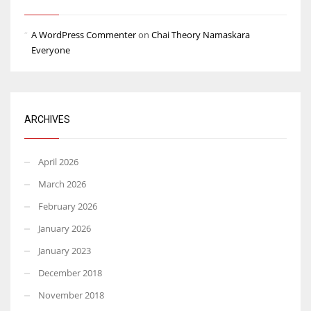
A WordPress Commenter
on
Chai Theory Namaskara
Everyone
ARCHIVES
April 2026
March 2026
February 2026
January 2026
January 2023
December 2018
November 2018