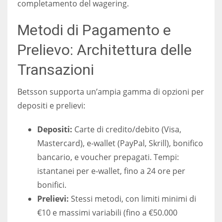
completamento del wagering.
Metodi di Pagamento e
Prelievo: Architettura delle
Transazioni
Betsson supporta un’ampia gamma di opzioni per
depositi e prelievi:
Depositi:
Carte di credito/debito (Visa,
Mastercard), e-wallet (PayPal, Skrill), bonifico
bancario, e voucher prepagati. Tempi:
istantanei per e-wallet, fino a 24 ore per
bonifici.
Prelievi:
Stessi metodi, con limiti minimi di
€10 e massimi variabili (fino a €50.000