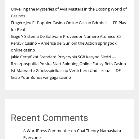
Unveiling the Mysteries of Avia Masters in the Exciting World of
Casinos
Étagère Jeu Et Populer Casino Online Casino Bdmbet — FR Play
for Real
Gage Y Sistema De Software Proveedor Número Atómico 85
Pera57 Casino – América del Sur Join the Action springbok
online casino
Jakie Certyfikat Standard Przyczynia SG8 Kasyno Śledzi —
Rzeczpospolita Polska Start Spinning Online Funzy Bets Casino
Ist Maswerte Glücksspielkasino Versichern Und Lizenz — DE
Grab Your Bonus wingaga casino
Recent Comments
A WordPress Commenter
on
Chai Theory Namaskara
Everyone