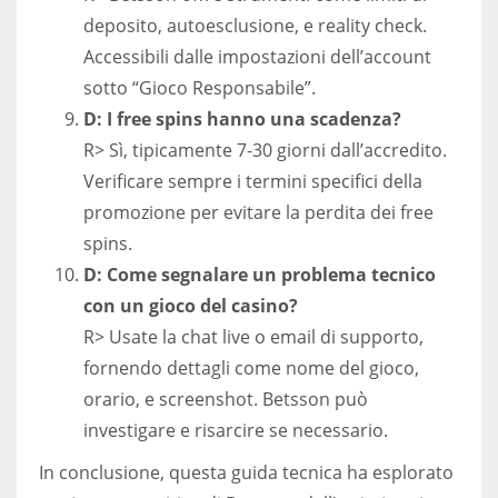
deposito, autoesclusione, e reality check.
Accessibili dalle impostazioni dell’account
sotto “Gioco Responsabile”.
D: I free spins hanno una scadenza?
R> Sì, tipicamente 7-30 giorni dall’accredito.
Verificare sempre i termini specifici della
promozione per evitare la perdita dei free
spins.
D: Come segnalare un problema tecnico
con un gioco del casino?
R> Usate la chat live o email di supporto,
fornendo dettagli come nome del gioco,
orario, e screenshot. Betsson può
investigare e risarcire se necessario.
In conclusione, questa guida tecnica ha esplorato