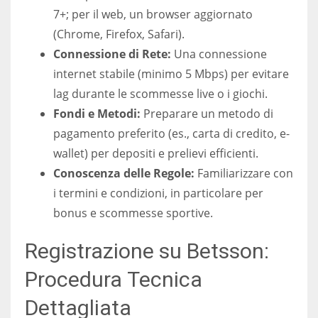
7+; per il web, un browser aggiornato
17
(Chrome, Firefox, Safari).
Connessione di Rete:
Una connessione
DAL
internet stabile (minimo 5 Mbps) per evitare
22
lag durante le scommesse live o i giochi.
Fondi e Metodi:
Preparare un metodo di
WSH
pagamento preferito (es., carta di credito, e-
26
wallet) per depositi e prelievi efficienti.
Conoscenza delle Regole:
Familiarizzare con
i termini e condizioni, in particolare per
bonus e scommesse sportive.
Registrazione su Betsson:
Procedura Tecnica
Dettagliata