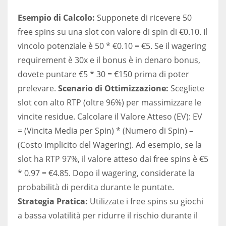
Esempio di Calcolo:
Supponete di ricevere 50
free spins su una slot con valore di spin di €0.10. Il
vincolo potenziale è 50 * €0.10 = €5. Se il wagering
requirement è 30x e il bonus è in denaro bonus,
dovete puntare €5 * 30 = €150 prima di poter
prelevare.
Scenario di Ottimizzazione:
Scegliete
slot con alto RTP (oltre 96%) per massimizzare le
vincite residue. Calcolare il Valore Atteso (EV): EV
= (Vincita Media per Spin) * (Numero di Spin) –
(Costo Implicito del Wagering). Ad esempio, se la
slot ha RTP 97%, il valore atteso dai free spins è €5
* 0.97 = €4.85. Dopo il wagering, considerate la
probabilità di perdita durante le puntate.
Strategia Pratica:
Utilizzate i free spins su giochi
a bassa volatilità per ridurre il rischio durante il