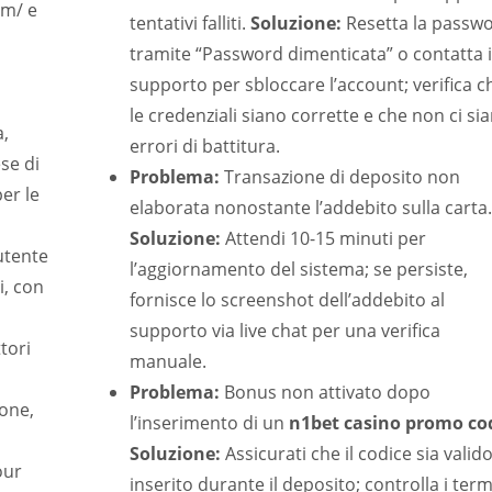
om/ e
tentativi falliti.
Soluzione:
Resetta la passw
tramite “Password dimenticata” o contatta i
supporto per sbloccare l’account; verifica c
le credenziali siano corrette e che non ci si
a,
errori di battitura.
se di
Problema:
Transazione di deposito non
er le
elaborata nonostante l’addebito sulla carta.
Soluzione:
Attendi 10-15 minuti per
utente
l’aggiornamento del sistema; se persiste,
i, con
fornisce lo screenshot dell’addebito al
supporto via live chat per una verifica
ttori
manuale.
Problema:
Bonus non attivato dopo
ione,
l’inserimento di un
n1bet casino promo co
DEN
NE
NYG
Soluzione:
Assicurati che il codice sia valido
24
16
24
our
inserito durante il deposito; controlla i term