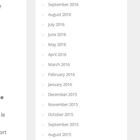
September 2016
e
August 2016
July 2016
June 2016
May 2016
April 2016
March 2016
February 2016
January 2016
December 2015
se
November 2015
 le
October 2015
September 2015
ort
August 2015