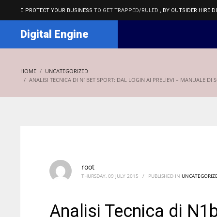
PROTECT YOUR BUSINESS
TO GET TRAPPED/RULED
, BY OUTSIDER
HIRE D
MATCHES
Digital Engine
HOME
UNCATEGORIZED
ANALISI TECNICA DI N1BET SPORT: DAL LOGIN AI PRELIEVI – MANUALE D
root
THURSDAY, 09 JULY 2015
/
PUBLISHED IN
UNCATEGORIZ
Analisi Tecnica di N1b