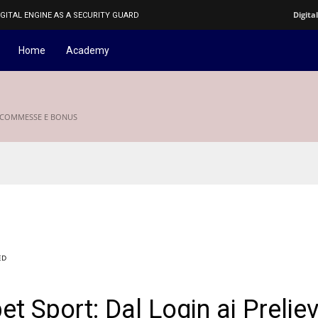
Digita
IGITAL ENGINE AS A SECURITY GUARD
Home
Academy
I SCOMMESSE E BONUS
ED
et Sport: Dal Login ai Preliev