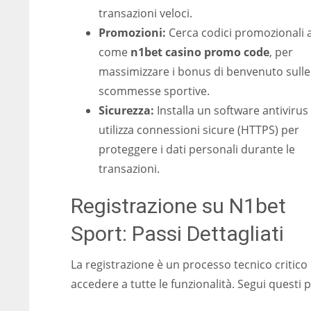
transazioni veloci.
Promozioni:
Cerca codici promozionali at
come
n1bet casino promo code
, per
massimizzare i bonus di benvenuto sulle
scommesse sportive.
Sicurezza:
Installa un software antivirus
utilizza connessioni sicure (HTTPS) per
proteggere i dati personali durante le
transazioni.
Registrazione su N1bet
Sport: Passi Dettagliati
La registrazione è un processo tecnico critico
accedere a tutte le funzionalità. Segui questi p