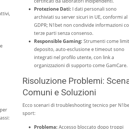
certificati da laboratori indipendenti.
Protezione Dati:
I dati personali sono
tivi,
archiviati su server sicuri in UE, conformi al
GDPR; N1bet non condivide informazioni c
terze parti senza consenso.
Responsible Gaming:
Strumenti come limiti
 e
deposito, auto-esclusione e timeout sono
integrati nel profilo utente, con link a
organizzazioni di supporto come GamCare.
Risoluzione Problemi: Scena
Comuni e Soluzioni
Ecco scenari di troubleshooting tecnico per N1b
 per
sport:
assi:
Problema:
Accesso bloccato dopo troppi