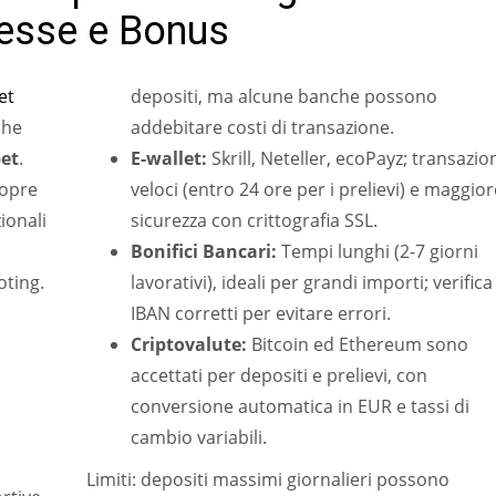
esse e Bonus
et
depositi, ma alcune banche possono
che
addebitare costi di transazione.
et
.
E-wallet:
Skrill, Neteller, ecoPayz; transazio
copre
veloci (entro 24 ore per i prelievi) e maggior
ionali
sicurezza con crittografia SSL.
Bonifici Bancari:
Tempi lunghi (2-7 giorni
oting.
lavorativi), ideali per grandi importi; verifica 
IBAN corretti per evitare errori.
Criptovalute:
Bitcoin ed Ethereum sono
accettati per depositi e prelievi, con
conversione automatica in EUR e tassi di
cambio variabili.
Limiti: depositi massimi giornalieri possono