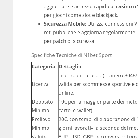
aggiornate e accesso rapido al
casino n
per giochi come slot e blackjack.
Sicurezza Mobile:
Utilizza connessioni 
reti pubbliche e aggiorna regolarmente 
per patch di sicurezza.
Specifiche Tecniche di N1bet Sport
Categoria
Dettaglio
Licenza di Curacao (numero 8048/J
Licenza
valida per scommesse sportive e 
online.
Deposito
10€ per la maggior parte dei metod
Minimo
carte, e-wallet).
Prelievo
20€, con tempi di elaborazione di 
Minimo
giorni lavorativi a seconda del me
Valute
EUR, USD, GBP; le conversioni po