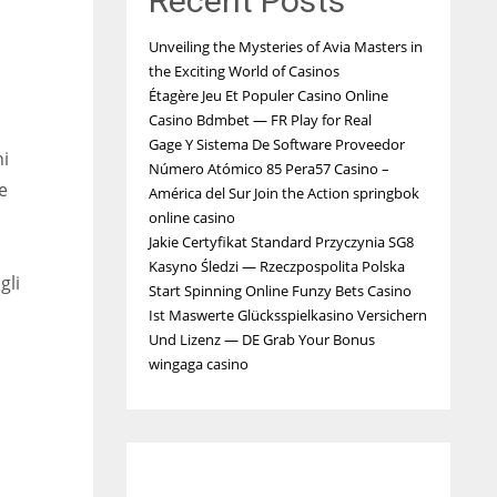
Recent Posts
Unveiling the Mysteries of Avia Masters in
the Exciting World of Casinos
Étagère Jeu Et Populer Casino Online
Casino Bdmbet — FR Play for Real
Gage Y Sistema De Software Proveedor
ni
Número Atómico 85 Pera57 Casino –
e
América del Sur Join the Action springbok
online casino
Jakie Certyfikat Standard Przyczynia SG8
Kasyno Śledzi — Rzeczpospolita Polska
gli
Start Spinning Online Funzy Bets Casino
Ist Maswerte Glücksspielkasino Versichern
Und Lizenz — DE Grab Your Bonus
wingaga casino