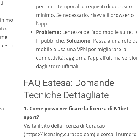
ti
per limiti temporali o requisiti di deposito
PIT
OAK
MIA
minimo. Se necessario, riavvia il browser o
20
19
17
minimo
l’app.
ato.
Problema:
Lentezza dell’app mobile su reti 
come
DEN
NE
IND
Fi pubbliche.
Soluzione:
Passa a una rete da
questo
24
16
34
mobile o usa una VPN per migliorare la
connettività; aggiorna l’app all’ultima versi
PIT
OAK
MIN
dagli store ufficiali.
20
19
6
FAQ Estesa: Domande
Tecniche Dettagliate
za
1. Come posso verificare la licenza di N1bet
sport?
Visita il sito della licenza di Curacao
(https://licensing.curacao.com) e cerca il numero