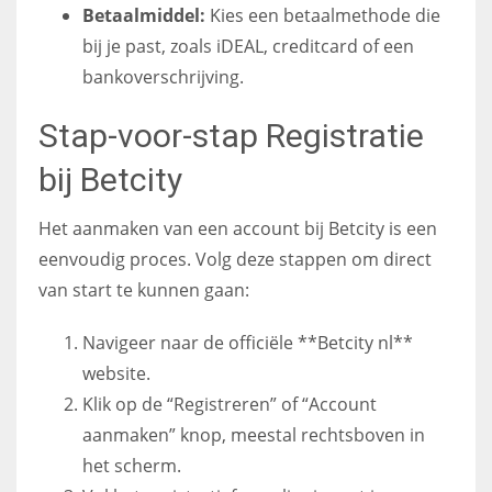
Betaalmiddel:
Kies een betaalmethode die
17
bij je past, zoals iDEAL, creditcard of een
bankoverschrijving.
DAL
Stap-voor-stap Registratie
22
bij Betcity
WSH
26
Het aanmaken van een account bij Betcity is een
eenvoudig proces. Volg deze stappen om direct
van start te kunnen gaan:
Navigeer naar de officiële **Betcity nl**
website.
Klik op de “Registreren” of “Account
aanmaken” knop, meestal rechtsboven in
het scherm.