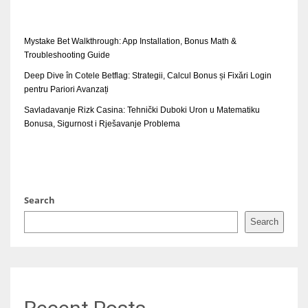
Mystake Bet Walkthrough: App Installation, Bonus Math &
Troubleshooting Guide
Deep Dive în Cotele Betflag: Strategii, Calcul Bonus și Fixări Login
pentru Pariori Avanzați
Savladavanje Rizk Casina: Tehnički Duboki Uron u Matematiku
Bonusa, Sigurnost i Rješavanje Problema
Search
Search