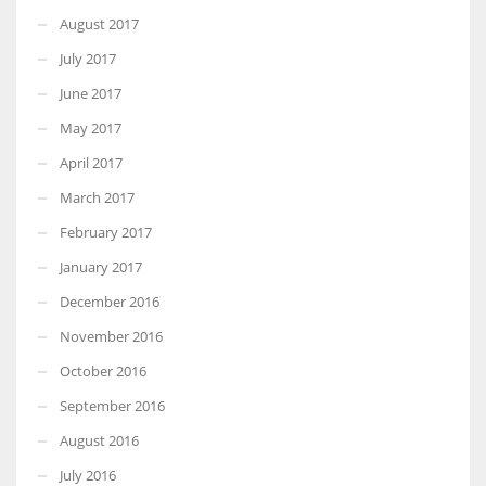
August 2017
July 2017
June 2017
May 2017
April 2017
March 2017
February 2017
January 2017
December 2016
November 2016
October 2016
September 2016
August 2016
July 2016