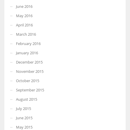
June 2016
May 2016
April 2016
March 2016
February 2016
January 2016
December 2015
November 2015
October 2015
September 2015
August 2015
July 2015
June 2015
May 2015