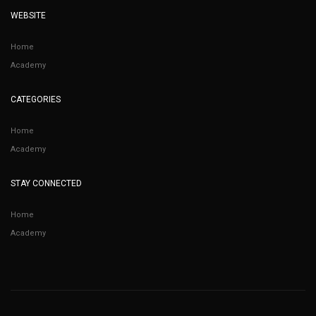
WEBSITE
Home
Academy
CATEGORIES
Home
Academy
STAY CONNECTED
Home
Academy