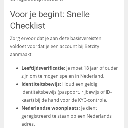
DEN
24
Voor je begint: Snelle
Checklist
PIT
20
Zorg ervoor dat je aan deze basisvereisten
voldoet voordat je een account bij Betcity
NE
aanmaakt:
16
Leeftijdsverificatie:
Je moet 18 jaar of ouder
zijn om te mogen spelen in Nederland.
OAK
Identiteitsbewijs:
Houd een geldig
19
identiteitsbewijs (paspoort, rijbewijs of ID-
kaart) bij de hand voor de KYC-controle.
NYG
Nederlandse woonplaats:
Je dient
24
geregistreerd te staan op een Nederlands
adres.
MIA