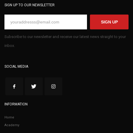
SIGN UP TO OUR NEWSLETTER
SIGN UP
Subscribe to our newsletter and receive our latest news straight to your
inbox.
SOCIAL MEDIA
INFORMATION
Home
Academy