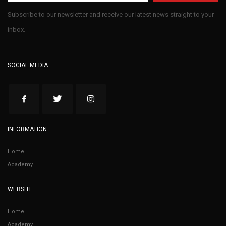
Subscribe to our newsletter and receive our latest news straight to your
inbox.
SOCIAL MEDIA
INFORMATION
Home
Academy
WEBSITE
Home
Academy