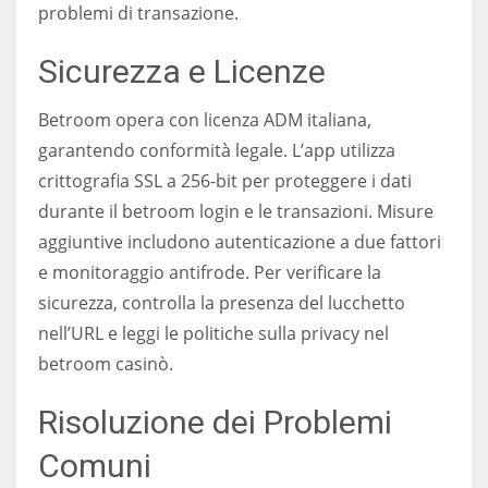
problemi di transazione.
Sicurezza e Licenze
Betroom opera con licenza ADM italiana,
garantendo conformità legale. L’app utilizza
crittografia SSL a 256-bit per proteggere i dati
durante il betroom login e le transazioni. Misure
aggiuntive includono autenticazione a due fattori
e monitoraggio antifrode. Per verificare la
sicurezza, controlla la presenza del lucchetto
nell’URL e leggi le politiche sulla privacy nel
betroom casinò.
Risoluzione dei Problemi
Comuni