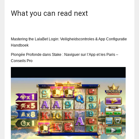
What you can read next
Mastering the LalaBet Login: Veiligheidscontroles & App Configuratie
Handboek
Plongée Profonde dans Stake : Naviguer sur l’App et les Paris –
Conseils Pro