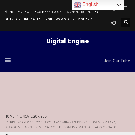
English
×
PROTECT YOUR BUSINESS
TO GET TRAPPED/RULED
, BY
MATCHES
OUTSIDER
HIRE DIGITAL ENGINE AS A SECURITY GUARD
Digital Engine
Join Our Tribe
HOME
UNCATEGORIZED
BETROOM APP DEEP DIVE: UNA GUIDA TECNICA SU INSTALLAZIONE,
BETROOM LOGIN FIXES E CALCOLI DI BONUS – MANUALE AGGIORNATO