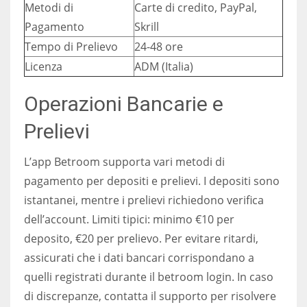
Metodi di
Carte di credito, PayPal,
Pagamento
Skrill
Tempo di Prelievo
24-48 ore
Licenza
ADM (Italia)
Operazioni Bancarie e
Prelievi
L’app Betroom supporta vari metodi di
pagamento per depositi e prelievi. I depositi sono
istantanei, mentre i prelievi richiedono verifica
dell’account. Limiti tipici: minimo €10 per
deposito, €20 per prelievo. Per evitare ritardi,
assicurati che i dati bancari corrispondano a
quelli registrati durante il betroom login. In caso
di discrepanze, contatta il supporto per risolvere