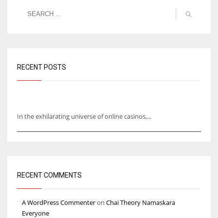
RECENT POSTS
Unveiling the Mysteries of Avia Masters in the Exciting
World of Casinos
In the exhilarating universe of online casinos,...
RECENT COMMENTS
A WordPress Commenter
on
Chai Theory Namaskara
Everyone