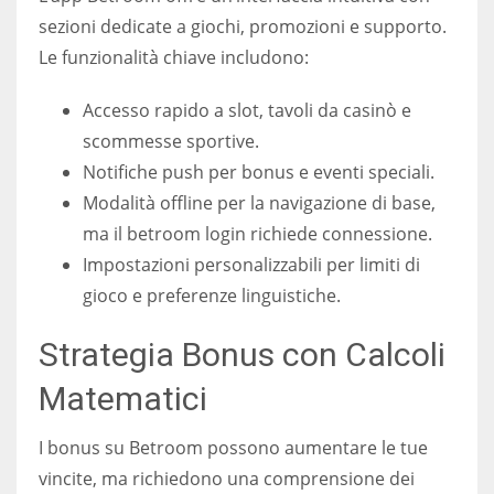
sezioni dedicate a giochi, promozioni e supporto.
Le funzionalità chiave includono:
Accesso rapido a slot, tavoli da casinò e
scommesse sportive.
Notifiche push per bonus e eventi speciali.
Modalità offline per la navigazione di base,
ma il betroom login richiede connessione.
Impostazioni personalizzabili per limiti di
gioco e preferenze linguistiche.
Strategia Bonus con Calcoli
Matematici
I bonus su Betroom possono aumentare le tue
vincite, ma richiedono una comprensione dei