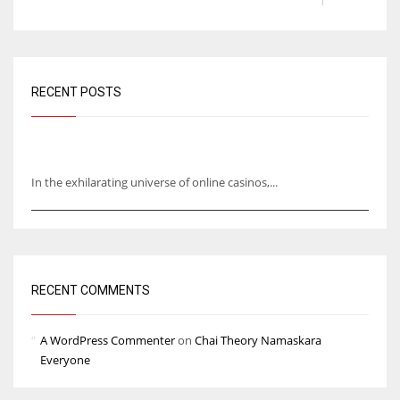
RECENT POSTS
Unveiling the Mysteries of Avia Masters in the Exciting
World of Casinos
In the exhilarating universe of online casinos,...
RECENT COMMENTS
A WordPress Commenter
on
Chai Theory Namaskara
Everyone