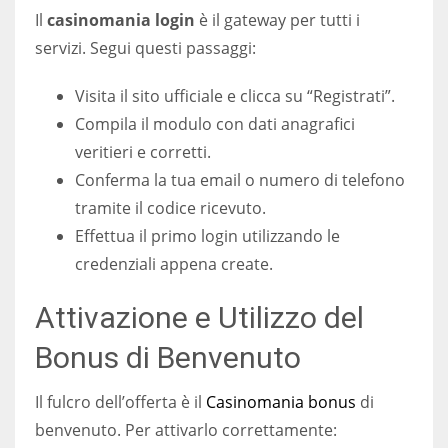
Il
casinomania login
è il gateway per tutti i
6
servizi. Segui questi passaggi:
NYJ
Visita il sito ufficiale e clicca su “Registrati”.
3
Compila il modulo con dati anagrafici
veritieri e corretti.
ATL
Conferma la tua email o numero di telefono
24
tramite il codice ricevuto.
Effettua il primo login utilizzando le
credenziali appena create.
Attivazione e Utilizzo del
Bonus di Benvenuto
Il fulcro dell’offerta è il
Casinomania bonus
di
benvenuto. Per attivarlo correttamente: