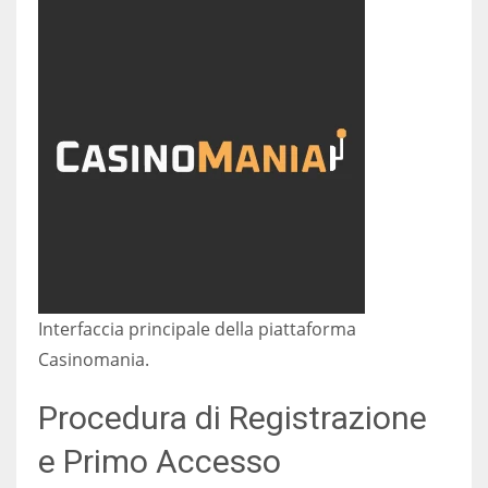
NE
16
OAK
19
NYG
24
MIA
17
Interfaccia principale della piattaforma
Casinomania.
IND
Procedura di Registrazione
34
e Primo Accesso
MIN