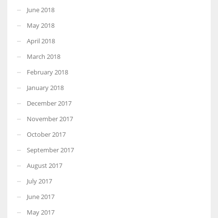
June 2018
May 2018
April 2018
March 2018
February 2018
January 2018
December 2017
November 2017
October 2017
September 2017
August 2017
July 2017
June 2017
May 2017