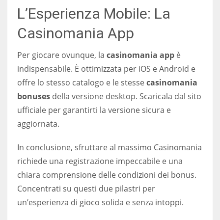
L’Esperienza Mobile: La
Casinomania App
Per giocare ovunque, la
casinomania app
è
indispensabile. È ottimizzata per iOS e Android e
offre lo stesso catalogo e le stesse
casinomania
bonuses
della versione desktop. Scaricala dal sito
ufficiale per garantirti la versione sicura e
aggiornata.
In conclusione, sfruttare al massimo Casinomania
richiede una registrazione impeccabile e una
chiara comprensione delle condizioni dei bonus.
Concentrati su questi due pilastri per
un’esperienza di gioco solida e senza intoppi.