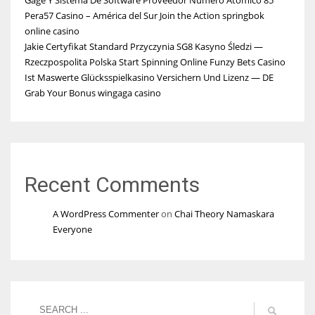
Pera57 Casino – América del Sur Join the Action springbok
online casino
Jakie Certyfikat Standard Przyczynia SG8 Kasyno Śledzi —
Rzeczpospolita Polska Start Spinning Online Funzy Bets Casino
Ist Maswerte Glücksspielkasino Versichern Und Lizenz — DE
Grab Your Bonus wingaga casino
Recent Comments
A WordPress Commenter
on
Chai Theory Namaskara
Everyone