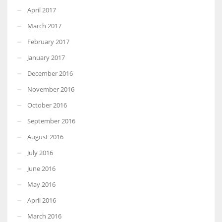
April 2017
March 2017
February 2017
January 2017
December 2016
November 2016
October 2016
September 2016
August 2016
July 2016
June 2016
May 2016
April 2016
March 2016