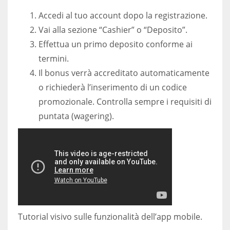
Accedi al tuo account dopo la registrazione.
Vai alla sezione “Cashier” o “Deposito”.
Effettua un primo deposito conforme ai
termini.
Il bonus verrà accreditato automaticamente
o richiederà l’inserimento di un codice
promozionale. Controlla sempre i requisiti di
puntata (wagering).
Tutorial visivo sulle funzionalità dell’app mobile.