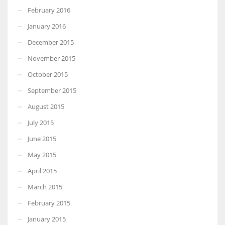
February 2016
January 2016
December 2015
November 2015
October 2015
September 2015
August 2015
July 2015
June 2015
May 2015
April 2015
March 2015
February 2015
January 2015