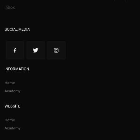
inbox.
SOCIAL MEDIA
INFORMATION
Home
Academy
WEBSITE
Home
Academy