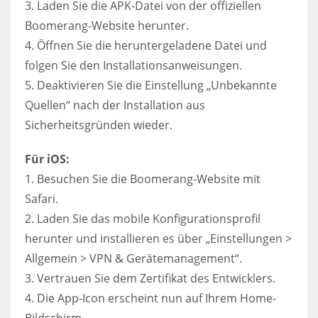
3. Laden Sie die APK-Datei von der offiziellen
Boomerang-Website herunter.
4. Öffnen Sie die heruntergeladene Datei und
folgen Sie den Installationsanweisungen.
5. Deaktivieren Sie die Einstellung „Unbekannte
Quellen“ nach der Installation aus
Sicherheitsgründen wieder.
Für iOS:
1. Besuchen Sie die Boomerang-Website mit
Safari.
2. Laden Sie das mobile Konfigurationsprofil
herunter und installieren es über „Einstellungen >
Allgemein > VPN & Gerätemanagement“.
3. Vertrauen Sie dem Zertifikat des Entwicklers.
4. Die App-Icon erscheint nun auf Ihrem Home-
Bildschirm.