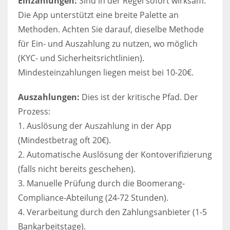
Einzahlungen:
Sind in der Regel sofort wirksam.
Die App unterstützt eine breite Palette an
Methoden. Achten Sie darauf, dieselbe Methode
für Ein- und Auszahlung zu nutzen, wo möglich
(KYC- und Sicherheitsrichtlinien).
Mindesteinzahlungen liegen meist bei 10-20€.
Auszahlungen:
Dies ist der kritische Pfad. Der
Prozess:
1. Auslösung der Auszahlung in der App
(Mindestbetrag oft 20€).
2. Automatische Auslösung der Kontoverifizierung
(falls nicht bereits geschehen).
3. Manuelle Prüfung durch die Boomerang-
Compliance-Abteilung (24-72 Stunden).
4. Verarbeitung durch den Zahlungsanbieter (1-5
Bankarbeitstage).