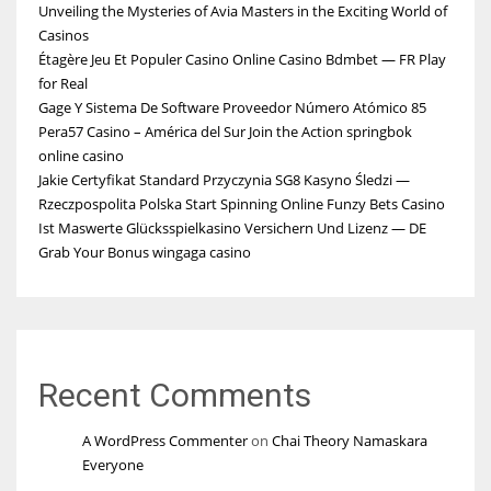
Unveiling the Mysteries of Avia Masters in the Exciting World of
Casinos
Étagère Jeu Et Populer Casino Online Casino Bdmbet — FR Play
for Real
Gage Y Sistema De Software Proveedor Número Atómico 85
Pera57 Casino – América del Sur Join the Action springbok
online casino
Jakie Certyfikat Standard Przyczynia SG8 Kasyno Śledzi —
Rzeczpospolita Polska Start Spinning Online Funzy Bets Casino
Ist Maswerte Glücksspielkasino Versichern Und Lizenz — DE
Grab Your Bonus wingaga casino
Recent Comments
A WordPress Commenter
on
Chai Theory Namaskara
Everyone