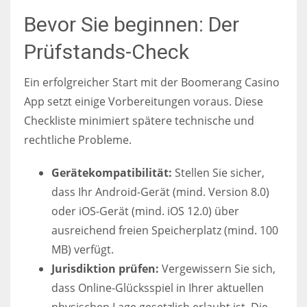
DEN
Bevor Sie beginnen: Der
24
Prüfstands-Check
PIT
Ein erfolgreicher Start mit der Boomerang Casino
20
App setzt einige Vorbereitungen voraus. Diese
Checkliste minimiert spätere technische und
NE
rechtliche Probleme.
16
Gerätekompatibilität:
Stellen Sie sicher,
OAK
dass Ihr Android-Gerät (mind. Version 8.0)
19
oder iOS-Gerät (mind. iOS 12.0) über
ausreichend freien Speicherplatz (mind. 100
NYG
MB) verfügt.
Jurisdiktion prüfen:
Vergewissern Sie sich,
24
dass Online-Glücksspiel in Ihrer aktuellen
MIA
physischen Lage gesetzlich erlaubt ist. Die