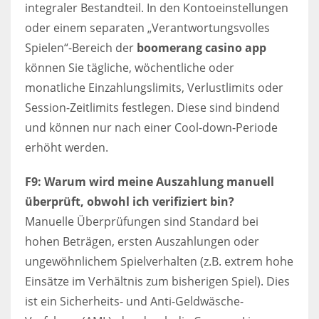
integraler Bestandteil. In den Kontoeinstellungen
oder einem separaten „Verantwortungsvolles
Spielen“-Bereich der
boomerang casino app
können Sie tägliche, wöchentliche oder
monatliche Einzahlungslimits, Verlustlimits oder
Session-Zeitlimits festlegen. Diese sind bindend
und können nur nach einer Cool-down-Periode
erhöht werden.
F9: Warum wird meine Auszahlung manuell
überprüft, obwohl ich verifiziert bin?
Manuelle Überprüfungen sind Standard bei
hohen Beträgen, ersten Auszahlungen oder
ungewöhnlichem Spielverhalten (z.B. extrem hohe
Einsätze im Verhältnis zum bisherigen Spiel). Dies
ist ein Sicherheits- und Anti-Geldwäsche-