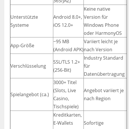
365/JAZ)
Keine native
Unterstützte
Android 8.0+,
Version für
Systeme
iOS 12.0+
Windows Phone
oder HarmonyOS
~95 MB
Variiert leicht je
App-Größe
(Android APK)
nach Version
Industry Standard
SSL/TLS 1.2+
Verschlüsselung
für
(256-Bit)
Datenübertragung
3000+ Titel
(Slots, Live
Angebot variiert je
Spielangebot (ca.)
Casino,
nach Region
Tischspiele)
Kreditkarten,
E-Wallets
Sofortige