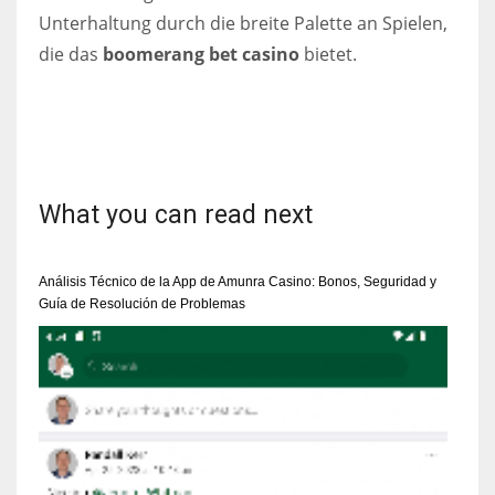
Unterhaltung durch die breite Palette an Spielen,
die das
boomerang bet casino
bietet.
What you can read next
Análisis Técnico de la App de Amunra Casino: Bonos, Seguridad y
Guía de Resolución de Problemas