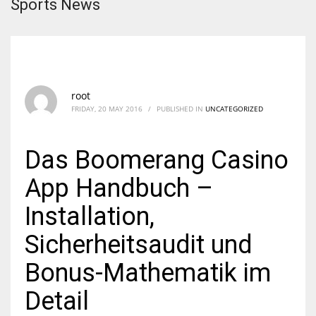
Sports News
root
FRIDAY, 20 MAY 2016
/
PUBLISHED IN
UNCATEGORIZED
Das Boomerang Casino
App Handbuch –
Installation,
Sicherheitsaudit und
Bonus-Mathematik im
Detail