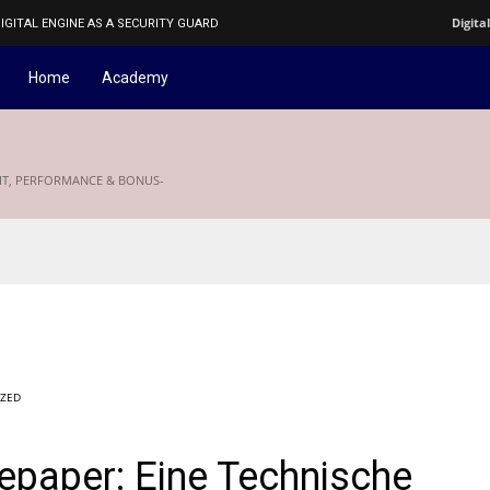
Digita
DIGITAL ENGINE AS A SECURITY GUARD
Home
Academy
EIT, PERFORMANCE & BONUS-
IZED
epaper: Eine Technische