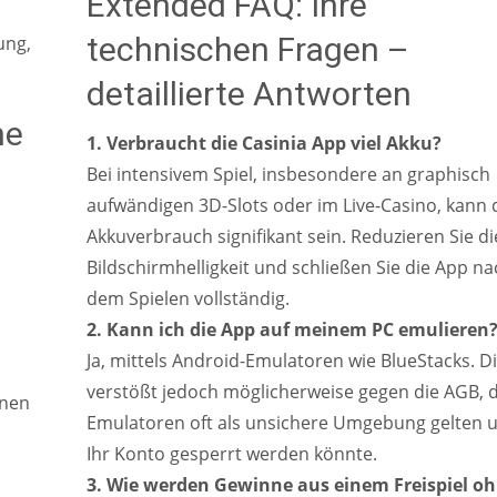
Extended FAQ: Ihre
PIT
19
17
20
technischen Fragen –
ung,
detaillierte Antworten
he
1. Verbraucht die Casinia App viel Akku?
Bei intensivem Spiel, insbesondere an graphisch
aufwändigen 3D-Slots oder im Live-Casino, kann 
Akkuverbrauch signifikant sein. Reduzieren Sie di
Bildschirmhelligkeit und schließen Sie die App na
dem Spielen vollständig.
2. Kann ich die App auf meinem PC emulieren
Ja, mittels Android-Emulatoren wie BlueStacks. D
verstößt jedoch möglicherweise gegen die AGB, 
onen
Emulatoren oft als unsichere Umgebung gelten 
Ihr Konto gesperrt werden könnte.
3. Wie werden Gewinne aus einem Freispiel o