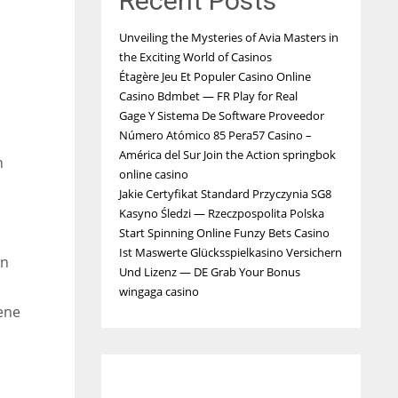
Recent Posts
Unveiling the Mysteries of Avia Masters in
the Exciting World of Casinos
Étagère Jeu Et Populer Casino Online
Casino Bdmbet — FR Play for Real
Gage Y Sistema De Software Proveedor
Número Atómico 85 Pera57 Casino –
América del Sur Join the Action springbok
n
online casino
Jakie Certyfikat Standard Przyczynia SG8
Kasyno Śledzi — Rzeczpospolita Polska
Start Spinning Online Funzy Bets Casino
Ist Maswerte Glücksspielkasino Versichern
en
Und Lizenz — DE Grab Your Bonus
wingaga casino
gene