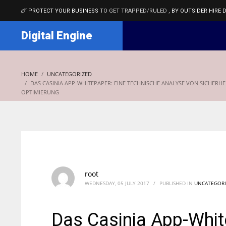
PROTECT YOUR BUSINESS
TO GET TRAPPED/RULED
, BY OUTSIDER
HIRE 
MATCHES
Digital Engine
HOME
UNCATEGORIZED
DAS CASINIA APP-WHITEPAPER: EINE TECHNISCHE ANALYSE VON SICHERH
OPTIMIERUNG
root
WEDNESDAY, 05 JULY 2017
/
PUBLISHED IN
UNCATEGOR
Das Casinia App-Whit