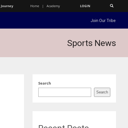
l Journey
Home
Academy
LOGIN
×
Join Our Tribe
Sports News
Search
Search