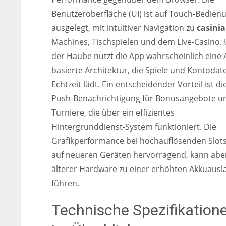
Benutzeroberfläche (UI) ist auf Touch-Bedien
ausgelegt, mit intuitiver Navigation zu
casinia
Machines, Tischspielen und dem Live-Casino.
der Haube nutzt die App wahrscheinlich eine 
basierte Architektur, die Spiele und Kontodat
Echtzeit lädt. Ein entscheidender Vorteil ist di
Push-Benachrichtigung für Bonusangebote u
Turniere, die über ein effizientes
Hintergrunddienst-System funktioniert. Die
Grafikperformance bei hochauflösenden Slots
auf neueren Geräten hervorragend, kann abe
älterer Hardware zu einer erhöhten Akkuausl
führen.
Technische Spezifikation