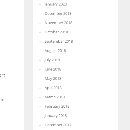
January 2023
December 2018
:
November 2018
October 2018
September 2018
August 2018
July 2018
June 2018
ort
May 2018
April 2018
March 2018
der
February 2018
IND
NYJ
34
3
January 2018
MIN
December 2017
ATL