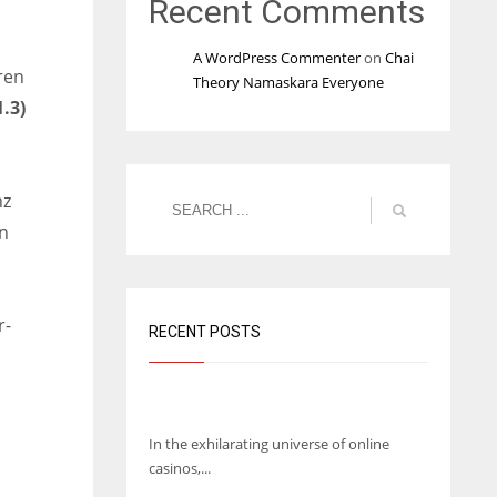
Recent Comments
A WordPress Commenter
on
Chai
ren
Theory Namaskara Everyone
.3)
nz
n
r-
RECENT POSTS
Unveiling the Mysteries of Avia Masters
in the Exciting World of Casinos
In the exhilarating universe of online
casinos,...