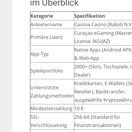
im Überblick
Kategorie
Spezifikation
Anbietername
Casinia Casino (Rabidi N.V
Curaçao eGaming (Maste
Primäre Lizenz
License 365/JAZ)
Native Apps (Android APK,
App-Typ
& Web-App
2000+ (Slots, Tischspiele, L
Spieleportfolio
Dealer)
Kreditkarten, E-Wallets (Skr
Unterstützte
Neteller), Banktransfer,
Zahlungsmethoden
ausgewählte Kryptowähr
Mindesteinzahlung
10 €
SSL-
256-bit (Standard für
Verschlüsselung
Finanztransaktionen)