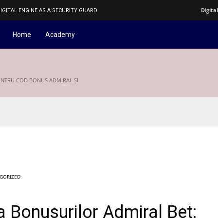
Digita
DIGITAL ENGINE AS A SECURITY GUARD
Home
Academy
ENTRU COD BONUS ADMIRAL ȘI
GORIZED
 Bonusurilor Admiral Bet: