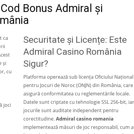
 Cod Bonus Admiral și
omânia
Securitate și Licențe: Este
t ca
rii
Admiral Casino România
Acest
Sigur?
 și
or, cu
Platforma operează sub licența Oficiului Național
pentru Jocuri de Noroc (ONJN) din România, care
asigură conformitatea cu reglementările locale.
Datele sunt criptate cu tehnologie SSL 256-bit, ia
 joci
jocurile sunt auditate independent pentru
corectitudine.
Admiral casino romania
implementează măsuri de joc responsabil, cum ar