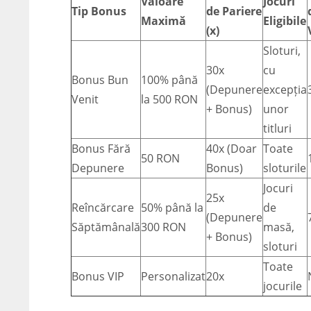
Valoare
Jocuri
Tip Bonus
de Pariere
Maximă
Eligibile
(x)
Sloturi,
30x
cu
Bonus Bun
100% până
(Depunere
excepția
Venit
la 500 RON
+ Bonus)
unor
titluri
Bonus Fără
40x (Doar
Toate
50 RON
Depunere
Bonus)
sloturile
Jocuri
25x
Reîncărcare
50% până la
de
(Depunere
Săptămânală
300 RON
masă,
+ Bonus)
sloturi
Toate
Bonus VIP
Personalizat
20x
jocurile