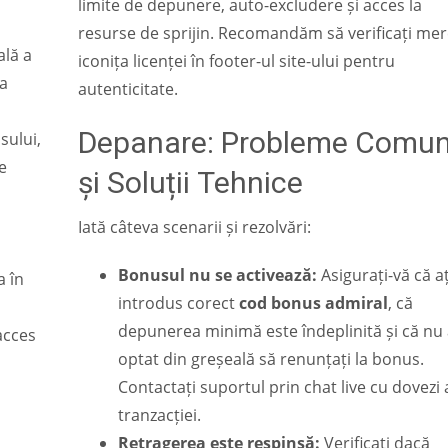
limite de depunere, auto-excludere și acces la
resurse de sprijin. Recomandăm să verificați me
ală a
iconița licenței în footer-ul site-ului pentru
 a
autenticitate.
Depanare: Probleme Comu
sului,
le
și Soluții Tehnice
Iată câteva scenarii și rezolvări:
Bonusul nu se activează:
Asigurați-vă că aț
a în
introdus corect
cod bonus admiral
, că
depunerea minimă este îndeplinită și că nu 
 acces
optat din greșeală să renunțați la bonus.
Contactați suportul prin chat live cu dovezi 
tranzacției.
Retragerea este respinsă:
Verificați dacă