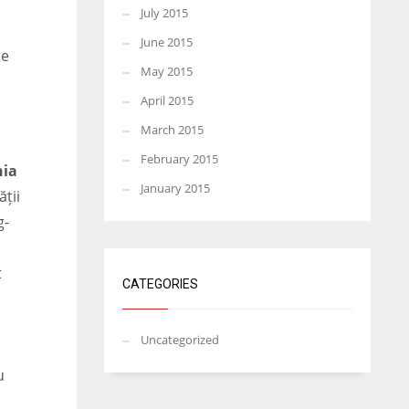
July 2015
June 2015
te
May 2015
April 2015
March 2015
February 2015
nia
January 2015
ții
g-
t
CATEGORIES
Uncategorized
u