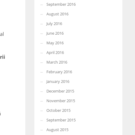
September 2016
August 2016
July 2016
June 2016
al
May 2016
April 2016
rii
March 2016
February 2016
January 2016
December 2015
November 2015
October 2015
ă
September 2015
August 2015