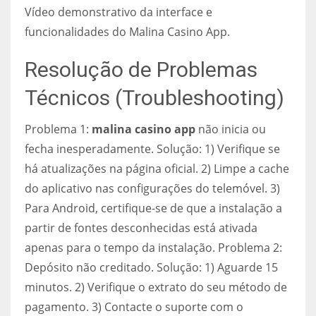
Vídeo demonstrativo da interface e
funcionalidades do Malina Casino App.
Resolução de Problemas
Técnicos (Troubleshooting)
Problema 1:
malina casino app
não inicia ou
fecha inesperadamente. Solução: 1) Verifique se
há atualizações na página oficial. 2) Limpe a cache
do aplicativo nas configurações do telemóvel. 3)
Para Android, certifique-se de que a instalação a
partir de fontes desconhecidas está ativada
apenas para o tempo da instalação. Problema 2:
Depósito não creditado. Solução: 1) Aguarde 15
minutos. 2) Verifique o extrato do seu método de
pagamento. 3) Contacte o suporte com o