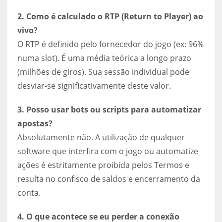
2. Como é calculado o RTP (Return to Player) ao
vivo?
O RTP é definido pelo fornecedor do jogo (ex: 96%
numa slot). É uma média teórica a longo prazo
(milhões de giros). Sua sessão individual pode
desviar-se significativamente deste valor.
3. Posso usar bots ou scripts para automatizar
apostas?
Absolutamente não. A utilização de qualquer
software que interfira com o jogo ou automatize
ações é estritamente proibida pelos Termos e
resulta no confisco de saldos e encerramento da
conta.
4. O que acontece se eu perder a conexão