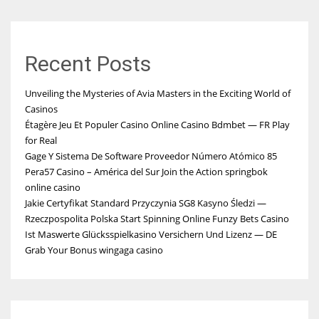
Recent Posts
Unveiling the Mysteries of Avia Masters in the Exciting World of
Casinos
Étagère Jeu Et Populer Casino Online Casino Bdmbet — FR Play
for Real
Gage Y Sistema De Software Proveedor Número Atómico 85
Pera57 Casino – América del Sur Join the Action springbok
online casino
Jakie Certyfikat Standard Przyczynia SG8 Kasyno Śledzi —
Rzeczpospolita Polska Start Spinning Online Funzy Bets Casino
Ist Maswerte Glücksspielkasino Versichern Und Lizenz — DE
Grab Your Bonus wingaga casino