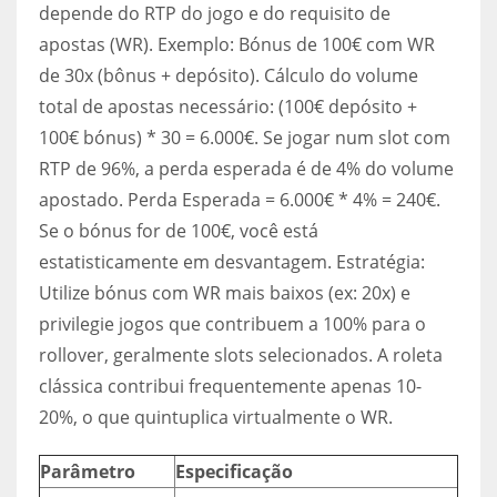
depende do RTP do jogo e do requisito de
apostas (WR). Exemplo: Bónus de 100€ com WR
de 30x (bônus + depósito). Cálculo do volume
total de apostas necessário: (100€ depósito +
100€ bónus) * 30 = 6.000€. Se jogar num slot com
RTP de 96%, a perda esperada é de 4% do volume
apostado. Perda Esperada = 6.000€ * 4% = 240€.
Se o bónus for de 100€, você está
estatisticamente em desvantagem. Estratégia:
Utilize bónus com WR mais baixos (ex: 20x) e
privilegie jogos que contribuem a 100% para o
rollover, geralmente slots selecionados. A roleta
clássica contribui frequentemente apenas 10-
20%, o que quintuplica virtualmente o WR.
Parâmetro
Especificação