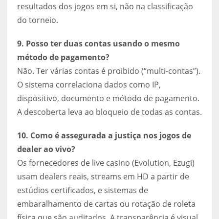
resultados dos jogos em si, não na classificação
do torneio.
9. Posso ter duas contas usando o mesmo
método de pagamento?
Não. Ter várias contas é proibido (“multi-contas”).
O sistema correlaciona dados como IP,
dispositivo, documento e método de pagamento.
A descoberta leva ao bloqueio de todas as contas.
10. Como é assegurada a justiça nos jogos de
dealer ao vivo?
Os fornecedores de live casino (Evolution, Ezugi)
usam dealers reais, streams em HD a partir de
estúdios certificados, e sistemas de
embaralhamento de cartas ou rotação de roleta
física que são auditados. A transparência é visual.