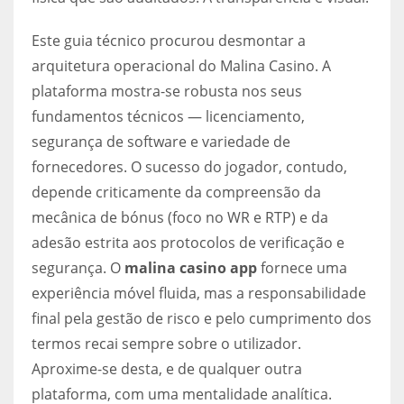
Este guia técnico procurou desmontar a
arquitetura operacional do Malina Casino. A
plataforma mostra-se robusta nos seus
fundamentos técnicos — licenciamento,
segurança de software e variedade de
fornecedores. O sucesso do jogador, contudo,
depende criticamente da compreensão da
mecânica de bónus (foco no WR e RTP) e da
adesão estrita aos protocolos de verificação e
segurança. O
malina casino app
fornece uma
experiência móvel fluida, mas a responsabilidade
final pela gestão de risco e pelo cumprimento dos
termos recai sempre sobre o utilizador.
Aproxime-se desta, e de qualquer outra
plataforma, com uma mentalidade analítica.