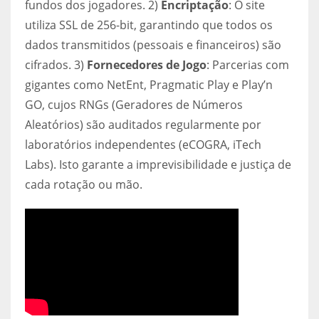
fundos dos jogadores. 2)
Encriptação
: O site
utiliza SSL de 256-bit, garantindo que todos os
dados transmitidos (pessoais e financeiros) são
cifrados. 3)
Fornecedores de Jogo
: Parcerias com
gigantes como NetEnt, Pragmatic Play e Play’n
GO, cujos RNGs (Geradores de Números
Aleatórios) são auditados regularmente por
laboratórios independentes (eCOGRA, iTech
Labs). Isto garante a imprevisibilidade e justiça de
cada rotação ou mão.