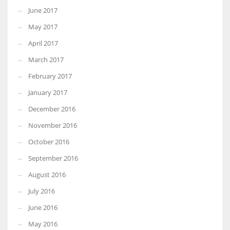
June 2017
May 2017
April 2017
March 2017
February 2017
January 2017
December 2016
November 2016
October 2016
September 2016
August 2016
July 2016
June 2016
May 2016