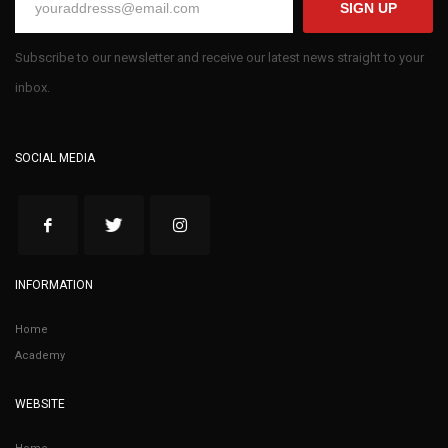
SIGN UP
Subscribe to our newsletter and receive our latest news straight to your
inbox.
SOCIAL MEDIA
INFORMATION
Home
Academy
WEBSITE