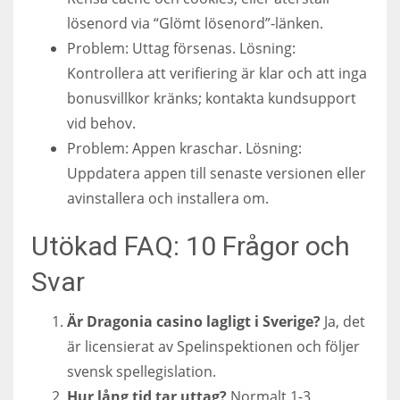
lösenord via “Glömt lösenord”-länken.
Problem: Uttag försenas. Lösning:
Kontrollera att verifiering är klar och att inga
bonusvillkor kränks; kontakta kundsupport
vid behov.
Problem: Appen kraschar. Lösning:
Uppdatera appen till senaste versionen eller
avinstallera och installera om.
Utökad FAQ: 10 Frågor och
Svar
Är Dragonia casino lagligt i Sverige?
Ja, det
är licensierat av Spelinspektionen och följer
svensk spellegislation.
Hur lång tid tar uttag?
Normalt 1-3