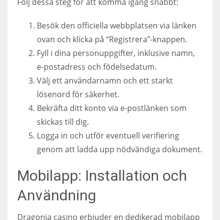
Följ dessa steg för att komma igång snabbt:
Besök den officiella webbplatsen via länken
ovan och klicka på “Registrera”-knappen.
Fyll i dina personuppgifter, inklusive namn,
e-postadress och födelsedatum.
Välj ett användarnamn och ett starkt
lösenord för säkerhet.
Bekräfta ditt konto via e-postlänken som
skickas till dig.
Logga in och utför eventuell verifiering
genom att ladda upp nödvändiga dokument.
Mobilapp: Installation och
Användning
Dragonia casino erbjuder en dedikerad mobilapp