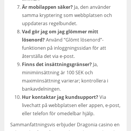
Är mobilappen säker?
Ja, den använder
samma kryptering som webbplatsen och
uppdateras regelbundet.
Vad gör jag om jag glömmer mitt
lösenord?
Använd “Glömt lösenord”-
funktionen på inloggningssidan för att
återställa det via e-post.
Finns det insättningsgränser?
Ja,
minimiinsättning är 100 SEK och
maximiinsättning varierar; kontrollera i
bankavdelningen.
Hur kontaktar jag kundsupport?
Via
livechatt på webbplatsen eller appen, e-post,
eller telefon för omedelbar hjälp.
Sammanfattningsvis erbjuder Dragonia casino en