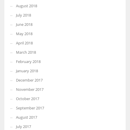
August 2018
July 2018
June 2018
May 2018
April 2018
March 2018
February 2018
January 2018
December 2017
November 2017
October 2017
September 2017
August 2017
July 2017