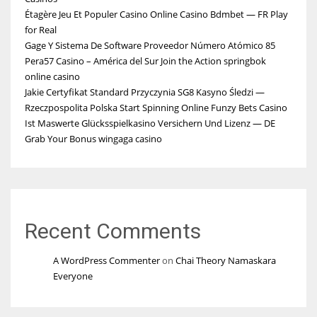
Étagère Jeu Et Populer Casino Online Casino Bdmbet — FR Play
for Real
Gage Y Sistema De Software Proveedor Número Atómico 85
Pera57 Casino – América del Sur Join the Action springbok
online casino
Jakie Certyfikat Standard Przyczynia SG8 Kasyno Śledzi —
Rzeczpospolita Polska Start Spinning Online Funzy Bets Casino
Ist Maswerte Glücksspielkasino Versichern Und Lizenz — DE
Grab Your Bonus wingaga casino
Recent Comments
A WordPress Commenter
on
Chai Theory Namaskara
Everyone