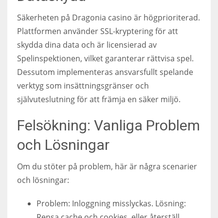
Säkerheten på Dragonia casino är högprioriterad.
Plattformen använder SSL-kryptering för att
skydda dina data och är licensierad av
Spelinspektionen, vilket garanterar rättvisa spel.
Dessutom implementeras ansvarsfullt spelande
verktyg som insättningsgränser och
självuteslutning för att främja en säker miljö.
Felsökning: Vanliga Problem
och Lösningar
Om du stöter på problem, här är några scenarier
och lösningar:
Problem: Inloggning misslyckas. Lösning:
Rensa cache och cookies, eller återställ