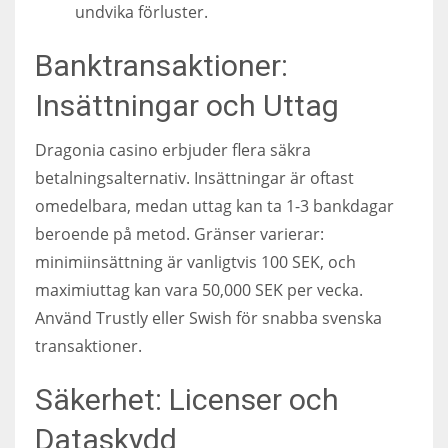
undvika förluster.
Banktransaktioner:
Insättningar och Uttag
Dragonia casino erbjuder flera säkra
betalningsalternativ. Insättningar är oftast
omedelbara, medan uttag kan ta 1-3 bankdagar
beroende på metod. Gränser varierar:
minimiinsättning är vanligtvis 100 SEK, och
maximiuttag kan vara 50,000 SEK per vecka.
Använd Trustly eller Swish för snabba svenska
transaktioner.
Säkerhet: Licenser och
Dataskydd