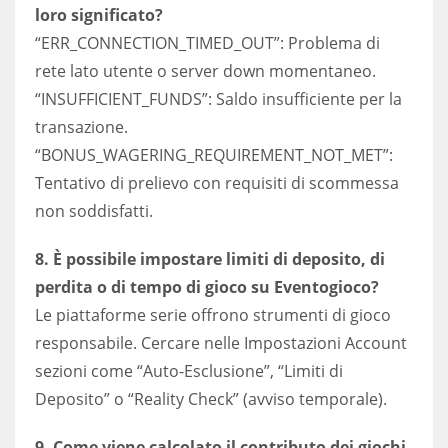
loro significato?
“ERR_CONNECTION_TIMED_OUT”: Problema di
rete lato utente o server down momentaneo.
“INSUFFICIENT_FUNDS”: Saldo insufficiente per la
transazione.
“BONUS_WAGERING_REQUIREMENT_NOT_MET”:
Tentativo di prelievo con requisiti di scommessa
non soddisfatti.
8. È possibile impostare limiti di deposito, di
perdita o di tempo di gioco su Eventogioco?
Le piattaforme serie offrono strumenti di gioco
responsabile. Cercare nelle Impostazioni Account
sezioni come “Auto-Esclusione”, “Limiti di
Deposito” o “Reality Check” (avviso temporale).
9. Come viene calcolato il contributo dei giochi