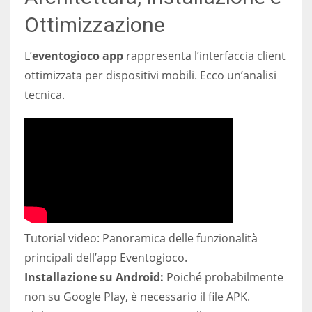
Ottimizzazione
L’
eventogioco app
rappresenta l’interfaccia client
ottimizzata per dispositivi mobili. Ecco un’analisi
tecnica.
Tutorial video: Panoramica delle funzionalità
principali dell’app Eventogioco.
Installazione su Android:
Poiché probabilmente
non su Google Play, è necessario il file APK.