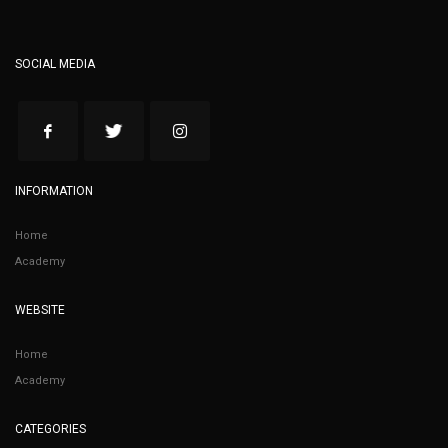
SOCIAL MEDIA
INFORMATION
Home
Academy
WEBSITE
Home
Academy
CATEGORIES