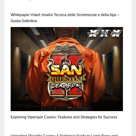
Whitepaper Vstart: Analisi Tecnica delle Scommesse e della App –
Guida Definitiva
Exploring Viperspin Casino: Features and Strategies for Success
Unlocking Playzilla Casino: A Technical Guide to Login Fixes and