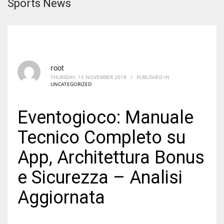
Sports News
root
THURSDAY, 15 NOVEMBER 2018
/
PUBLISHED IN
UNCATEGORIZED
Eventogioco: Manuale
Tecnico Completo su
App, Architettura Bonus
e Sicurezza – Analisi
Aggiornata