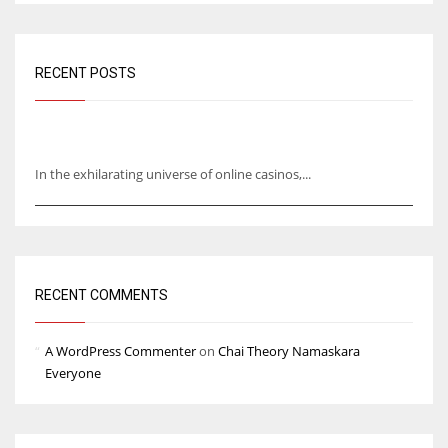
RECENT POSTS
Unveiling the Mysteries of Avia Masters in the Exciting
World of Casinos
In the exhilarating universe of online casinos,...
RECENT COMMENTS
A WordPress Commenter
on
Chai Theory Namaskara
Everyone