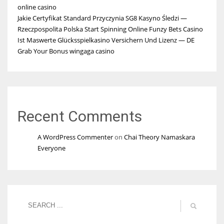
online casino
Jakie Certyfikat Standard Przyczynia SG8 Kasyno Śledzi —
Rzeczpospolita Polska Start Spinning Online Funzy Bets Casino
Ist Maswerte Glücksspielkasino Versichern Und Lizenz — DE
Grab Your Bonus wingaga casino
Recent Comments
A WordPress Commenter
on
Chai Theory Namaskara
Everyone