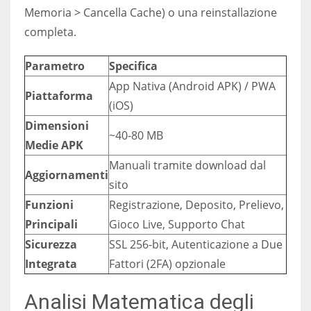
Memoria > Cancella Cache) o una reinstallazione
completa.
Parametro
Specifica
App Nativa (Android APK) / PWA
Piattaforma
(iOS)
Dimensioni
~40-80 MB
Medie APK
Manuali tramite download dal
Aggiornamenti
sito
Funzioni
Registrazione, Deposito, Prelievo,
Principali
Gioco Live, Supporto Chat
Sicurezza
SSL 256-bit, Autenticazione a Due
Integrata
Fattori (2FA) opzionale
Analisi Matematica degli