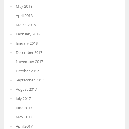
May 2018
April 2018
March 2018
February 2018
January 2018
December 2017
November 2017
October 2017
September 2017
August 2017
July 2017
June 2017
May 2017
April 2017