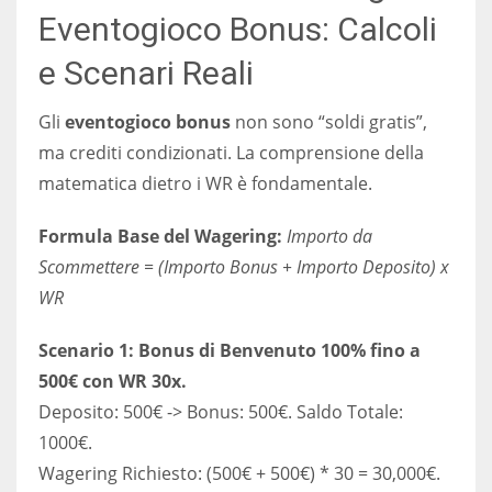
Eventogioco Bonus: Calcoli
e Scenari Reali
Gli
eventogioco bonus
non sono “soldi gratis”,
ma crediti condizionati. La comprensione della
matematica dietro i WR è fondamentale.
Formula Base del Wagering:
Importo da
Scommettere = (Importo Bonus + Importo Deposito) x
WR
Scenario 1: Bonus di Benvenuto 100% fino a
500€ con WR 30x.
Deposito: 500€ -> Bonus: 500€. Saldo Totale:
1000€.
Wagering Richiesto: (500€ + 500€) * 30 = 30,000€.