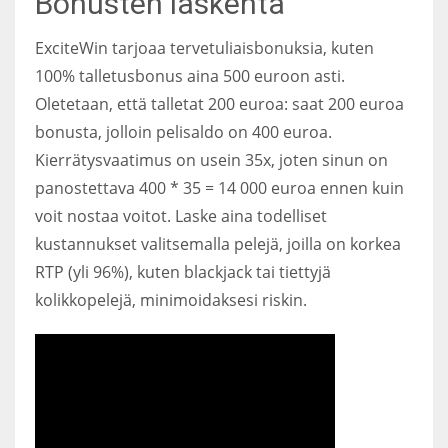
Bonusten laskenta
17
ExciteWin tarjoaa tervetuliaisbonuksia, kuten
100% talletusbonus aina 500 euroon asti.
DAL
Oletetaan, että talletat 200 euroa: saat 200 euroa
22
bonusta, jolloin pelisaldo on 400 euroa.
Kierrätysvaatimus on usein 35x, joten sinun on
WSH
panostettava 400 * 35 = 14 000 euroa ennen kuin
26
voit nostaa voitot. Laske aina todelliset
kustannukset valitsemalla pelejä, joilla on korkea
RTP (yli 96%), kuten blackjack tai tiettyjä
kolikkopelejä, minimoidaksesi riskin.