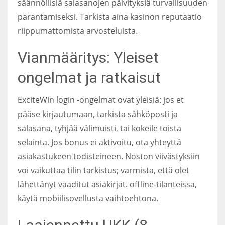
säännöllisiä salasanojen päivityksiä turvallisuuden
parantamiseksi. Tarkista aina kasinon reputaatio
riippumattomista arvosteluista.
Vianmääritys: Yleiset
ongelmat ja ratkaisut
ExciteWin login -ongelmat ovat yleisiä: jos et
pääse kirjautumaan, tarkista sähköposti ja
salasana, tyhjää välimuisti, tai kokeile toista
selainta. Jos bonus ei aktivoitu, ota yhteyttä
asiakastukeen todisteineen. Noston viivästyksiin
voi vaikuttaa tilin tarkistus; varmista, että olet
lähettänyt vaaditut asiakirjat. offline-tilanteissa,
käytä mobiilisovellusta vaihtoehtona.