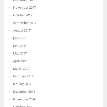
November 2017
October 2017
September 2017
August 2017
July 2017
June 2017
May 2017
April 2017
March 2017
February 2017
January 2017
December 2016
November 2016
October 2016