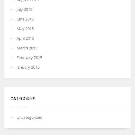
July 2015
June 2015
May 2015
April 2015
March 2015
February 2015
January 2015
CATEGORIES
Uncategorized