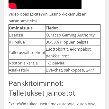
Video opas ExciteWin Casino -kokemuksen
parantamiseksi.
Ominaisuus
Tiedot
Lisenssi
Curacao Gaming Authority
RTP-alue
96-98% riippuen pelistä
Luottokortit, e-lompakot,
Talletusvaihtoehdot
pankkisiirrot
Noston aikaraja
1-3 päivää
Asiakastuki
Live-chat, sähköposti, 24/7
Pankkitoiminnot:
Talletukset ja nostot
ExciteWin tukee useita maksutapoja, kuten Visa,