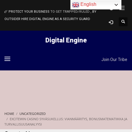
English
×
PROTECT YOUR BUSINESS
TO GET TRAPPED/RULED
, BY
MATCHES
OUTSIDER
HIRE DIGITAL ENGINE AS A SECURITY GUARD
Digital Engine
Join Our Tribe
HOME
UNCATEGORIZED
EXCITEWIN CASINO SYVÄSUKELLUS: VIANMÄÄRITYS, BONUSMATEMATIIKKA JA
TURVALLISUUSANALYYSI