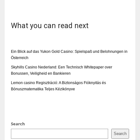
What you can read next
Ein Blick auf das Yukon Gold Casino: Spielspaß und Belohnungen in
Österreich
Skyhills Casino Nederland: Een Technisch Whitepaper over
Bonussen, Veiligheid en Bankieren
Lemon casino Regisztráció: A Biztonságos Fióknyitás és
Bónuszmatematika Teljes Kézikönyve
Search
Search