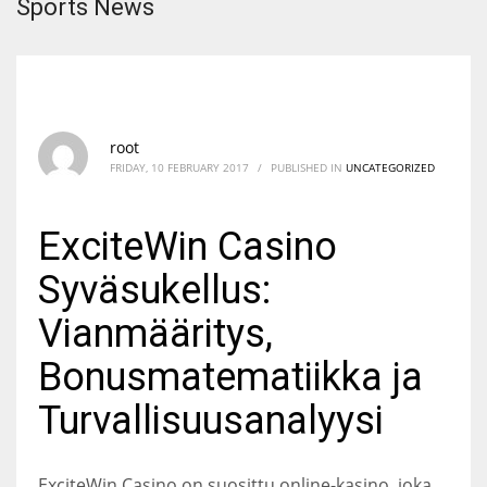
Sports News
root
FRIDAY, 10 FEBRUARY 2017
/
PUBLISHED IN
UNCATEGORIZED
ExciteWin Casino
Syväsukellus:
Vianmääritys,
Bonusmatematiikka ja
Turvallisuusanalyysi
ExciteWin Casino on suosittu online-kasino, joka