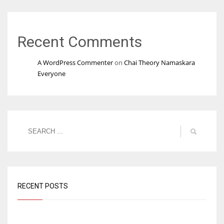
Recent Comments
A WordPress Commenter
on
Chai Theory Namaskara
Everyone
RECENT POSTS
Unveiling the Mysteries of Avia Masters in the Exciting
World of Casinos