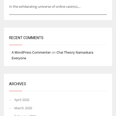
In the exhilarating universe of online casinos,...
RECENT COMMENTS
A WordPress Commenter
on
Chai Theory Namaskara
Everyone
ARCHIVES
April 2026
March 2026