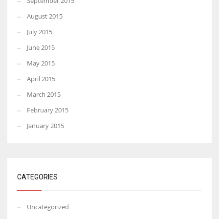
September 2015
August 2015
July 2015
June 2015
May 2015
April 2015
March 2015
February 2015
January 2015
CATEGORIES
Uncategorized