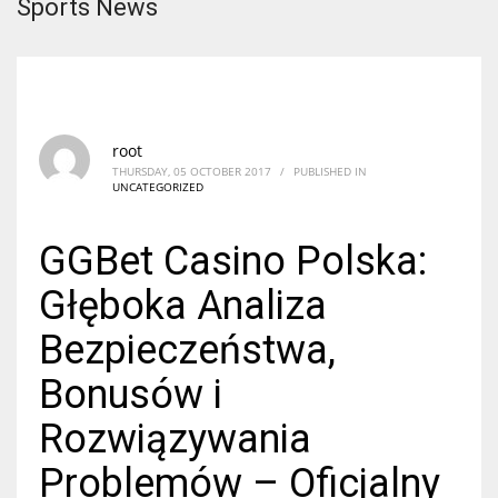
Sports News
root
THURSDAY, 05 OCTOBER 2017
/
PUBLISHED IN
UNCATEGORIZED
GGBet Casino Polska:
Głęboka Analiza
Bezpieczeństwa,
Bonusów i
Rozwiązywania
Problemów – Oficjalny