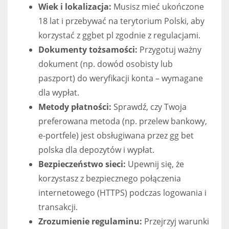
Wiek i lokalizacja:
Musisz mieć ukończone
17
18 lat i przebywać na terytorium Polski, aby
korzystać z ggbet pl zgodnie z regulacjami.
DAL
Dokumenty tożsamości:
Przygotuj ważny
22
dokument (np. dowód osobisty lub
paszport) do weryfikacji konta – wymagane
WSH
dla wypłat.
26
Metody płatności:
Sprawdź, czy Twoja
preferowana metoda (np. przelew bankowy,
e-portfele) jest obsługiwana przez gg bet
polska dla depozytów i wypłat.
Bezpieczeństwo sieci:
Upewnij się, że
korzystasz z bezpiecznego połączenia
internetowego (HTTPS) podczas logowania i
transakcji.
Zrozumienie regulaminu:
Przejrzyj warunki