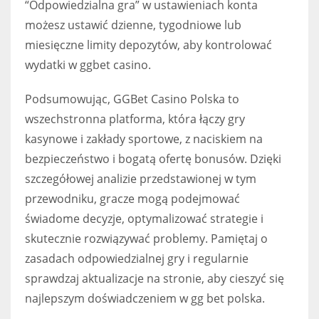
“Odpowiedzialna gra” w ustawieniach konta
możesz ustawić dzienne, tygodniowe lub
miesięczne limity depozytów, aby kontrolować
wydatki w ggbet casino.
Podsumowując, GGBet Casino Polska to
wszechstronna platforma, która łączy gry
kasynowe i zakłady sportowe, z naciskiem na
bezpieczeństwo i bogatą ofertę bonusów. Dzięki
szczegółowej analizie przedstawionej w tym
przewodniku, gracze mogą podejmować
świadome decyzje, optymalizować strategie i
skutecznie rozwiązywać problemy. Pamiętaj o
zasadach odpowiedzialnej gry i regularnie
sprawdzaj aktualizacje na stronie, aby cieszyć się
najlepszym doświadczeniem w gg bet polska.