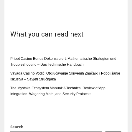
What you can read next
Pribet Casino Bonus Dekonstruiert: Mathematische Strategien und
Troubleshooting – Das Technische Handbuch
Vavada Casino Vodič: Otključavanje Skrivenih Značajki i Poboljšanje
Iskustva – Savjeti Stručnjaka
The Mystake Ecosystem Manual: A Technical Review of App
Integration, Wagering Math, and Security Protocols
Search