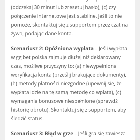
(odczekaj 30 minut lub zresetuj hasło), (c) czy
połączenie internetowe jest stabilne. Jeśli to nie
pomoże, skontaktuj się z supportem przez czat na
żywo, podając dane konta.
Scenariusz 2: Opóźniona wypłata
– Jeśli wypłata
w gg bet polska zajmuje dłużej niż deklarowany
czas, możliwe przyczyny to: (a) niewypełniona
weryfikacja konta (prześlij brakujące dokumenty),
(b) metody płatności niezgodne (upewnij się, że
wypłata idzie na tę samą metodę co wpłata), (c)
wymagania bonusowe niespełnione (sprawdź
historię obrotu). Skontaktuj się z supportem, aby
śledzić status.
Scenariusz 3: Błąd w grze
– Jeśli gra się zawiesza