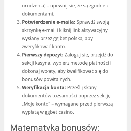
urodzenia) – upewnij się, że są zgodne z
dokumentami.
Potwierdzenie e-maila:
Sprawdź swoją
skrzynkę e-mail i kliknij link aktywacyjny
wysłany przez gg bet polska, aby
zweryfikować konto.
Pierwszy depozyt:
Zaloguj się, przejdź do
sekcji kasyna, wybierz metodę płatności i
dokonaj wpłaty, aby kwalifikować się do
bonusów powitalnych.
Weryfikacja konta:
Prześlij skany
dokumentów tożsamości poprzez sekcję
„Moje konto” – wymagane przed pierwszą
wypłatą w ggbet casino.
Matematyka bonusów: