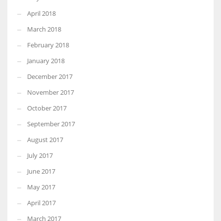
April 2018
March 2018
February 2018
January 2018
December 2017
November 2017
October 2017
September 2017
August 2017
July 2017
June 2017
May 2017
April 2017
March 2017