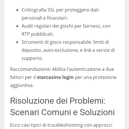
Crittografia SSL per proteggere dati
personali e finanziari.
Audit regolari dei giochi per fairness, con
RTP pubblicati.
Strumenti di gioco responsabile: limiti di
deposito, auto-esclusione, e link a servizi di
supporto.
Raccomandazione: Abilita l’autenticazione a due
fattori per il
starcasino login
per una protezione
aggiuntiva.
Risoluzione dei Problemi:
Scenari Comuni e Soluzioni
Ecco casi tipici di troubleshooting con approcci