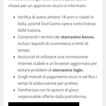
DEN
chiave per un approccio sicuro e informato:
24
Verifica di avere almeno 18 anni e risiedi in
PIT
Italia, poiché StarCasino opera sotto licenza
20
ADM italiana.
Comprendi i termini dei
starcasino bonus
,
inclusi requisiti di scommessa e limiti di
NE
tempo.
16
Assicurati di utilizzare una connessione
internet stabile e un browser aggiornato per
OAK
evitare problemi di
starcasino login
.
19
Scegli metodi di pagamento sicuri e verifica i
tempi di elaborazione per prelievi.
NYG
Familiarizza con le opzioni di gioco
24
responsabile offerte dalla piattaforma.
MIA