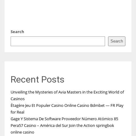
Search
Search
Recent Posts
Unveiling the Mysteries of Avia Masters in the Exciting World of
Casinos
Étagère Jeu Et Populer Casino Online Casino Bdmbet — FR Play
for Real
Gage Y Sistema De Software Proveedor Número Atómico 85
Pera57 Casino – América del Sur Join the Action springbok
online casino