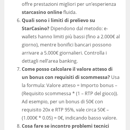
offre prestazioni migliori per un’esperienza
starcasino online
fluida.
Quali sono i limiti di prelievo su
StarCasino?
Dipendono dal metodo: e-
wallets hanno limiti più bassi (fino a 2.000€ al
giorno), mentre bonifici bancari possono
arrivare a 5.000€ giornalieri. Controlla i
dettagli nell’area banking.
Come posso calcolare il valore atteso di
un bonus con requisiti di scommessa?
Usa
la formula: Valore atteso = Importo bonus –
(Requisito scommessa * (1 – RTP del gioco)).
Ad esempio, per un bonus di 50€ con
requisito 20x e RTP 95%, vale circa 50€ –
(1.000€ * 0.05) = 0€, indicando basso valore.
Cosa fare se incontro problemi tecnici