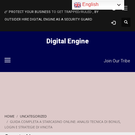
English
×
PROTECT YOUR BUSINESS
TO GET TRAPPED/RULED
, BY
MATCHES
OUTSIDER
HIRE DIGITAL ENGINE AS A SECURITY GUARD
Digital Engine
Join Our Tribe
HOME
UNCATEGORIZED
GUIDA COMPLETA A STARCASINO ONLINE: ANALISI TECNICA DI BONUS,
LOGIN E STRATEGIE DI VINCITA