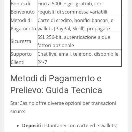
Bonus di
Fino a 500€ + giri gratuiti, con
Benvenuto
requisiti di scommessa variabili
Metodi di
Carte di credito, bonifici bancari, e-
Pagamento
wallets (PayPal, Skrill), prepagate
SSL 256-bit, autenticazione a due
Sicurezza
fattori opzionale
Supporto
Chat live, email, telefono, disponibile
Clienti
24/7
Metodi di Pagamento e
Prelievo: Guida Tecnica
StarCasino offre diverse opzioni per transazioni
sicure:
Depositi:
Istantanei con carte ed e-wallets;