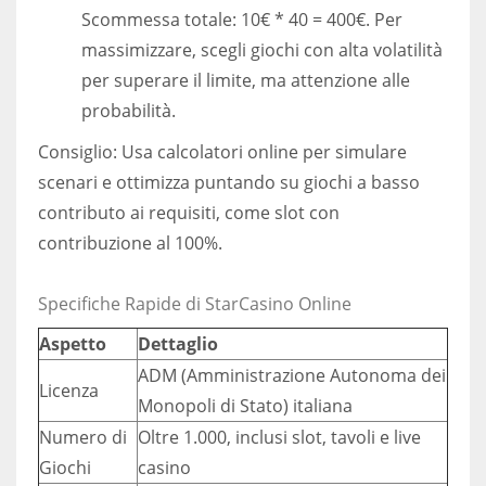
Scommessa totale: 10€ * 40 = 400€. Per
massimizzare, scegli giochi con alta volatilità
per superare il limite, ma attenzione alle
probabilità.
Consiglio: Usa calcolatori online per simulare
scenari e ottimizza puntando su giochi a basso
contributo ai requisiti, come slot con
contribuzione al 100%.
Specifiche Rapide di StarCasino Online
Aspetto
Dettaglio
ADM (Amministrazione Autonoma dei
Licenza
Monopoli di Stato) italiana
Numero di
Oltre 1.000, inclusi slot, tavoli e live
Giochi
casino