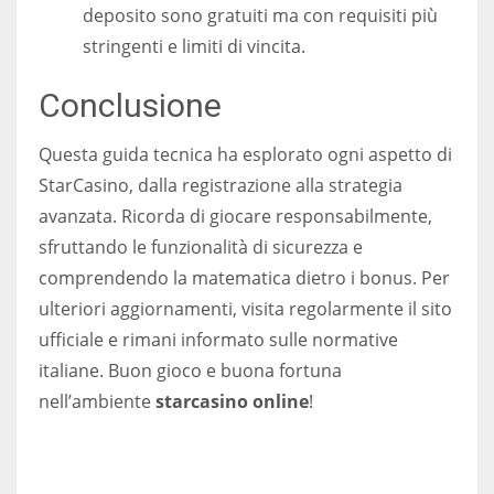
deposito sono gratuiti ma con requisiti più
stringenti e limiti di vincita.
Conclusione
Questa guida tecnica ha esplorato ogni aspetto di
StarCasino, dalla registrazione alla strategia
avanzata. Ricorda di giocare responsabilmente,
sfruttando le funzionalità di sicurezza e
comprendendo la matematica dietro i bonus. Per
ulteriori aggiornamenti, visita regolarmente il sito
ufficiale e rimani informato sulle normative
italiane. Buon gioco e buona fortuna
nell’ambiente
starcasino online
!