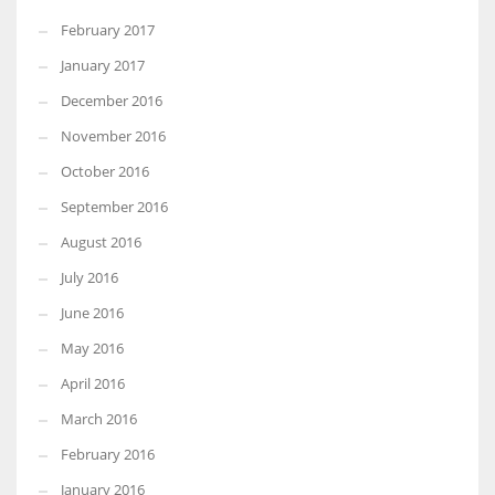
February 2017
January 2017
December 2016
November 2016
October 2016
September 2016
August 2016
July 2016
June 2016
May 2016
April 2016
March 2016
February 2016
January 2016