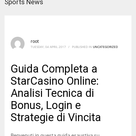
Sports News
root
TUESDAY, 04 APRIL 2017
/
PUBLISHED IN
UNCATEGORIZED
Guida Completa a
StarCasino Online:
Analisi Tecnica di
Bonus, Login e
Strategie di Vincita
Benvenuti in questa guida esaustiva su