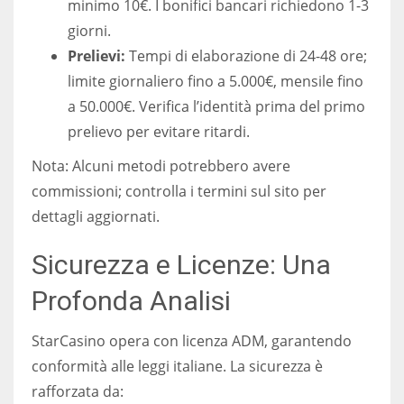
minimo 10€. I bonifici bancari richiedono 1-3
giorni.
Prelievi:
Tempi di elaborazione di 24-48 ore;
limite giornaliero fino a 5.000€, mensile fino
a 50.000€. Verifica l’identità prima del primo
prelievo per evitare ritardi.
Nota: Alcuni metodi potrebbero avere
commissioni; controlla i termini sul sito per
dettagli aggiornati.
Sicurezza e Licenze: Una
Profonda Analisi
StarCasino opera con licenza ADM, garantendo
conformità alle leggi italiane. La sicurezza è
rafforzata da: