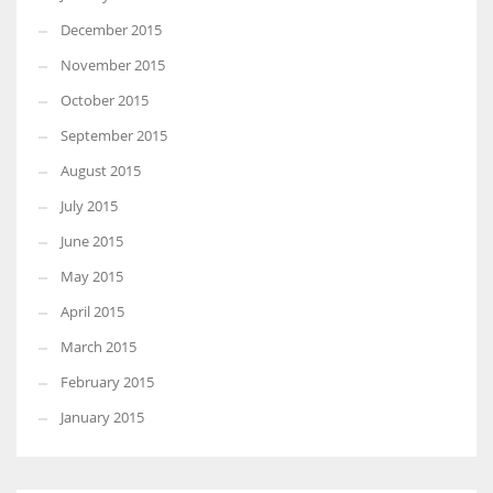
December 2015
November 2015
October 2015
September 2015
August 2015
July 2015
June 2015
May 2015
April 2015
March 2015
February 2015
January 2015