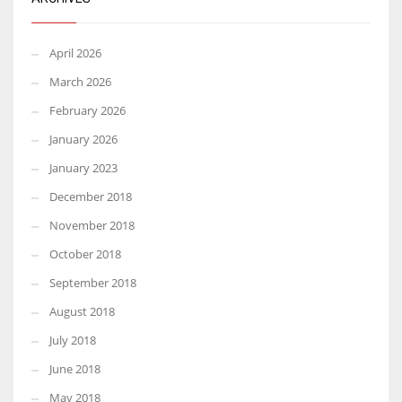
April 2026
March 2026
February 2026
January 2026
January 2023
December 2018
November 2018
October 2018
September 2018
August 2018
July 2018
June 2018
May 2018