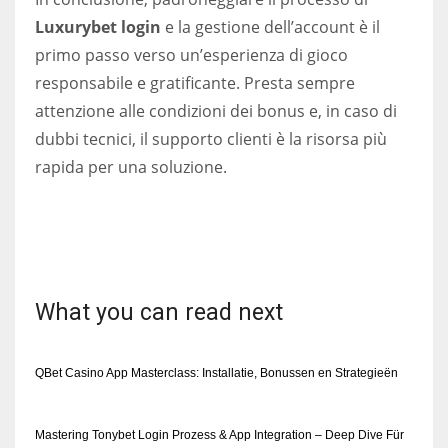
Luxurybet login
e la gestione dell’account è il
primo passo verso un’esperienza di gioco
responsabile e gratificante. Presta sempre
attenzione alle condizioni dei bonus e, in caso di
dubbi tecnici, il supporto clienti è la risorsa più
rapida per una soluzione.
What you can read next
QBet Casino App Masterclass: Installatie, Bonussen en Strategieën
Mastering Tonybet Login Prozess & App Integration – Deep Dive Für