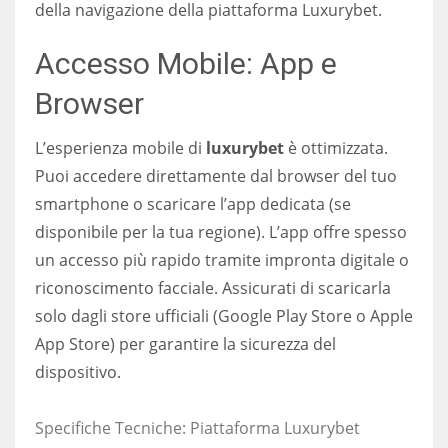
della navigazione della piattaforma Luxurybet.
Accesso Mobile: App e
Browser
L’esperienza mobile di
luxurybet
è ottimizzata.
Puoi accedere direttamente dal browser del tuo
smartphone o scaricare l’app dedicata (se
disponibile per la tua regione). L’app offre spesso
un accesso più rapido tramite impronta digitale o
riconoscimento facciale. Assicurati di scaricarla
solo dagli store ufficiali (Google Play Store o Apple
App Store) per garantire la sicurezza del
dispositivo.
Specifiche Tecniche: Piattaforma Luxurybet