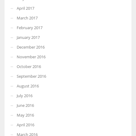
April 2017
March 2017
February 2017
January 2017
December 2016
November 2016
October 2016
September 2016
August 2016
July 2016
June 2016
May 2016
April 2016
March 2016