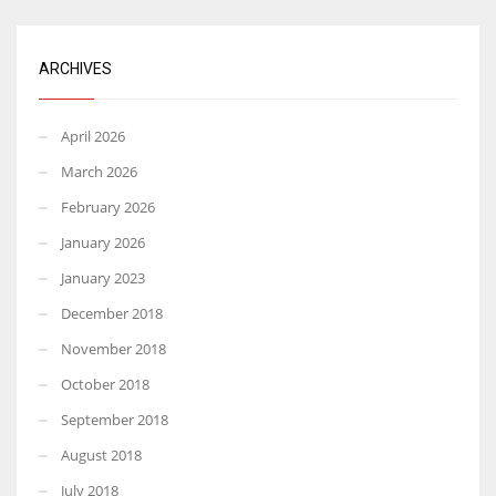
ARCHIVES
April 2026
March 2026
February 2026
January 2026
January 2023
December 2018
November 2018
October 2018
September 2018
August 2018
July 2018