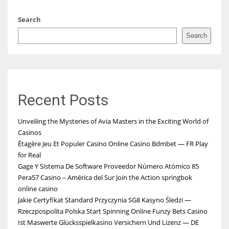
Search
Search
Recent Posts
Unveiling the Mysteries of Avia Masters in the Exciting World of
Casinos
Étagère Jeu Et Populer Casino Online Casino Bdmbet — FR Play
for Real
Gage Y Sistema De Software Proveedor Número Atómico 85
Pera57 Casino – América del Sur Join the Action springbok
online casino
Jakie Certyfikat Standard Przyczynia SG8 Kasyno Śledzi —
Rzeczpospolita Polska Start Spinning Online Funzy Bets Casino
Ist Maswerte Glücksspielkasino Versichern Und Lizenz — DE