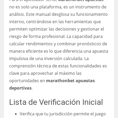
no es solo una plataforma, es un instrumento de
análisis. Este manual desglosa su funcionamiento
interno, centrándose en las herramientas que
NYJ
permiten optimizar las decisiones y gestionar el
3
riesgo de forma profesional. La capacidad para
calcular rendimientos y combinar pronósticos de
ATL
manera eficiente es lo que diferencia una apuesta
24
impulsiva de una inversión calculada. La
comprensión técnica de estas funcionalidades es
clave para aprovechar al máximo las
IND
oportunidades en
marathonbet apuestas
34
deportivas
.
MIN
Lista de Verificación Inicial
6
Verifica que tu jurisdicción permite el juego