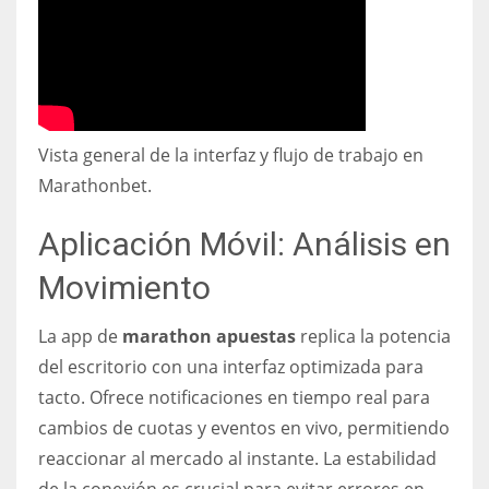
Vista general de la interfaz y flujo de trabajo en
Marathonbet.
Aplicación Móvil: Análisis en
Movimiento
La app de
marathon apuestas
replica la potencia
del escritorio con una interfaz optimizada para
tacto. Ofrece notificaciones en tiempo real para
cambios de cuotas y eventos en vivo, permitiendo
reaccionar al mercado al instante. La estabilidad
de la conexión es crucial para evitar errores en