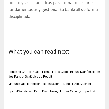
boleto y las estadísticas para tomar decisiones
fundamentadas y gestionar tu bankroll de forma
disciplinada.
What you can read next
Prince Ali Casino : Guide Exhaustif des Codes Bonus, Mathématiques
des Paris et Stratégies de Retrait
Manuale Utente Betpoint: Registrazione, Bonus e Slot Machine
Spinbit Withdrawal Deep Dive: Timing, Fees & Security Unpacked