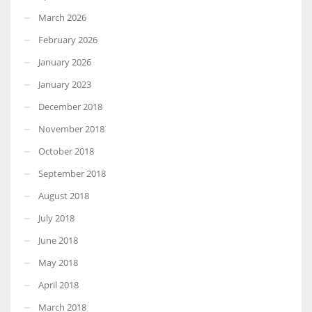
March 2026
February 2026
January 2026
January 2023
December 2018
November 2018
October 2018
September 2018
August 2018
July 2018
June 2018
May 2018
April 2018
March 2018