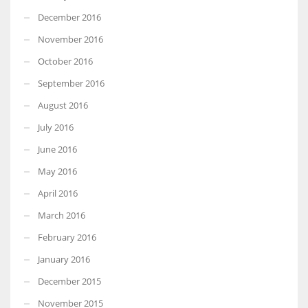
December 2016
November 2016
October 2016
September 2016
August 2016
July 2016
June 2016
May 2016
April 2016
March 2016
February 2016
January 2016
December 2015
November 2015