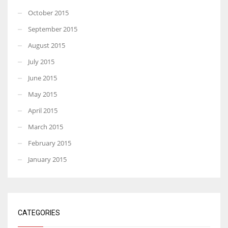
October 2015
September 2015
August 2015
July 2015
June 2015
May 2015
April 2015
March 2015
February 2015
January 2015
CATEGORIES