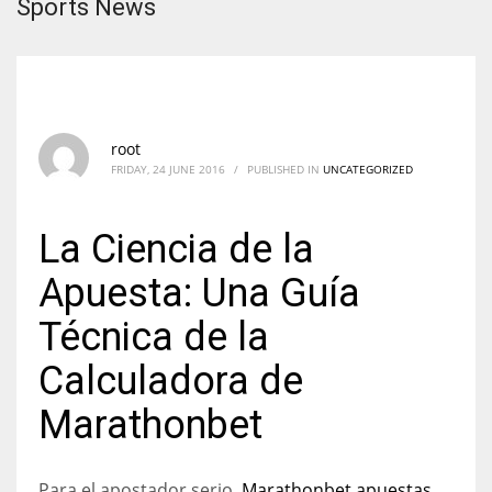
Sports News
root
FRIDAY, 24 JUNE 2016
/
PUBLISHED IN
UNCATEGORIZED
La Ciencia de la
Apuesta: Una Guía
Técnica de la
Calculadora de
Marathonbet
Para el apostador serio,
Marathonbet apuestas