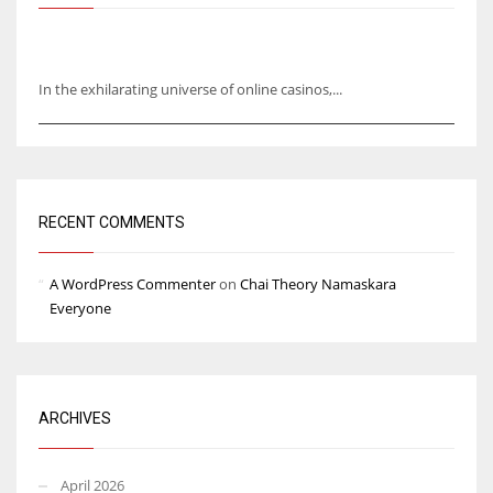
Unveiling the Mysteries of Avia Masters in the Exciting
World of Casinos
In the exhilarating universe of online casinos,...
RECENT COMMENTS
A WordPress Commenter
on
Chai Theory Namaskara
Everyone
ARCHIVES
April 2026