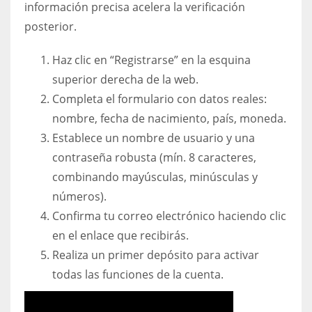
información precisa acelera la verificación
17
posterior.
Haz clic en “Registrarse” en la esquina
DAL
superior derecha de la web.
22
Completa el formulario con datos reales:
nombre, fecha de nacimiento, país, moneda.
WSH
Establece un nombre de usuario y una
26
contraseña robusta (mín. 8 caracteres,
combinando mayúsculas, minúsculas y
números).
Confirma tu correo electrónico haciendo clic
en el enlace que recibirás.
Realiza un primer depósito para activar
todas las funciones de la cuenta.