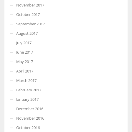
November 2017
October 2017
September 2017
August 2017
July 2017
June 2017
May 2017
April 2017
March 2017
February 2017
January 2017
December 2016
November 2016
October 2016