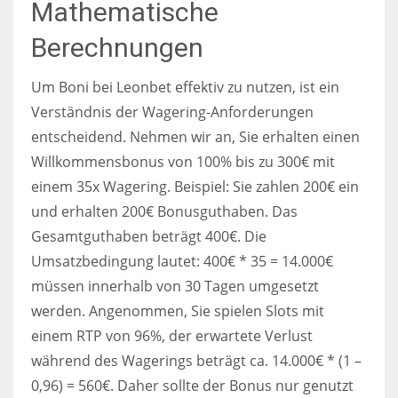
Mathematische
Berechnungen
Um Boni bei Leonbet effektiv zu nutzen, ist ein
Verständnis der Wagering-Anforderungen
entscheidend. Nehmen wir an, Sie erhalten einen
Willkommensbonus von 100% bis zu 300€ mit
einem 35x Wagering. Beispiel: Sie zahlen 200€ ein
und erhalten 200€ Bonusguthaben. Das
Gesamtguthaben beträgt 400€. Die
Umsatzbedingung lautet: 400€ * 35 = 14.000€
müssen innerhalb von 30 Tagen umgesetzt
werden. Angenommen, Sie spielen Slots mit
einem RTP von 96%, der erwartete Verlust
während des Wagerings beträgt ca. 14.000€ * (1 –
0,96) = 560€. Daher sollte der Bonus nur genutzt