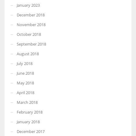
January 2023
December 2018
November 2018
October 2018
September 2018
August 2018
July 2018
June 2018
May 2018
April 2018
March 2018
February 2018
January 2018
December 2017