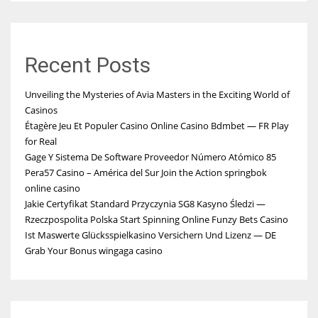
Recent Posts
Unveiling the Mysteries of Avia Masters in the Exciting World of
Casinos
Étagère Jeu Et Populer Casino Online Casino Bdmbet — FR Play
for Real
Gage Y Sistema De Software Proveedor Número Atómico 85
Pera57 Casino – América del Sur Join the Action springbok
online casino
Jakie Certyfikat Standard Przyczynia SG8 Kasyno Śledzi —
Rzeczpospolita Polska Start Spinning Online Funzy Bets Casino
Ist Maswerte Glücksspielkasino Versichern Und Lizenz — DE
Grab Your Bonus wingaga casino