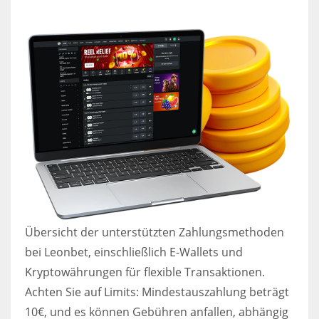
Übersicht der unterstützten Zahlungsmethoden
bei Leonbet, einschließlich E-Wallets und
Kryptowährungen für flexible Transaktionen.
Achten Sie auf Limits: Mindestauszahlung beträgt
10€, und es können Gebühren anfallen, abhängig