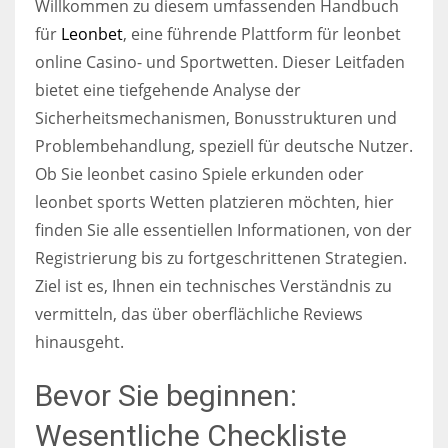
Willkommen zu diesem umfassenden Handbuch
für
Leonbet
, eine führende Plattform für leonbet
online Casino- und Sportwetten. Dieser Leitfaden
bietet eine tiefgehende Analyse der
NYJ
Sicherheitsmechanismen, Bonusstrukturen und
3
Problembehandlung, speziell für deutsche Nutzer.
Ob Sie leonbet casino Spiele erkunden oder
ATL
leonbet sports Wetten platzieren möchten, hier
24
finden Sie alle essentiellen Informationen, von der
Registrierung bis zu fortgeschrittenen Strategien.
IND
Ziel ist es, Ihnen ein technisches Verständnis zu
34
vermitteln, das über oberflächliche Reviews
hinausgeht.
MIN
Bevor Sie beginnen:
6
Wesentliche Checkliste