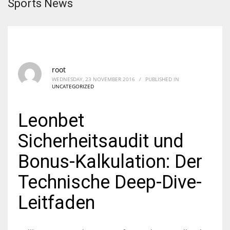
Sports News
root
WEDNESDAY, 23 NOVEMBER 2016
/
PUBLISHED IN
UNCATEGORIZED
Leonbet
Sicherheitsaudit und
Bonus-Kalkulation: Der
Technische Deep-Dive-
Leitfaden