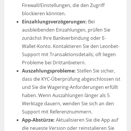
Firewall/Einstellungen, die den Zugriff
blockieren könnten.
Einzahlungsverzögerungen:
Bei
ausbleibenden Einzahlungen, prüfen Sie
zunächst Ihre Bankverbindung oder E-
Wallet-Konto. Kontaktieren Sie den Leonbet-
Support mit Transaktionsdetails; oft liegen
Probleme bei Drittanbietern.
Auszahlungsprobleme:
Stellen Sie sicher,
dass die KYC-Überprüfung abgeschlossen ist
und Sie die Wagering-Anforderungen erfüllt
haben. Wenn Auszahlungen länger als 5
Werktage dauern, wenden Sie sich an den
Support mit Referenznummern.
App-Abstürze:
Aktualisieren Sie die App auf
die neueste Version oder reinstalieren Sie