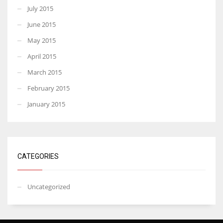
July 2015
June 2015
May 2015
April 2015
March 2015
February 2015
January 2015
CATEGORIES
Uncategorized