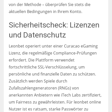
von der Methode – überprüfen Sie stets die
aktuellen Bedingungen in Ihrem Konto.
Sicherheitscheck: Lizenzen
und Datenschutz
Leonbet operiert unter einer Curacao eGaming
Lizenz, die regelmäßige Compliance-Prüfungen
erfordert. Die Plattform verwendet
fortschrittliche SSL-Verschlüsselung, um
persönliche und finanzielle Daten zu schützen.
Zusätzlich werden Spiele durch
Zufallszahlengeneratoren (RNGs) von
anerkannten Anbietern wie iTech Labs zertifiziert,
um Fairness zu gewährleisten. Für leonbet online
Nutzer ist es ratsam, starke Passwörter zu