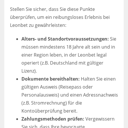
DEN
Stellen Sie sicher, dass Sie diese Punkte
24
überprüfen, um ein reibungsloses Erlebnis bei
Leonbet zu gewährleisten:
PIT
20
Alters- und Standortvoraussetzungen:
Sie
müssen mindestens 18 Jahre alt sein und in
NE
einer Region leben, in der Leonbet legal
16
operiert (z.B. Deutschland mit gültiger
Lizenz).
OAK
Dokumente bereithalten:
Halten Sie einen
19
gültigen Ausweis (Reisepass oder
Personalausweis) und einen Adressnachweis
(z.B. Stromrechnung) für die
NYG
Kontoüberprüfung bereit.
24
Zahlungsmethoden prüfen:
Vergewissern
Sie sich, dass Ihre bevorzugte
MIA