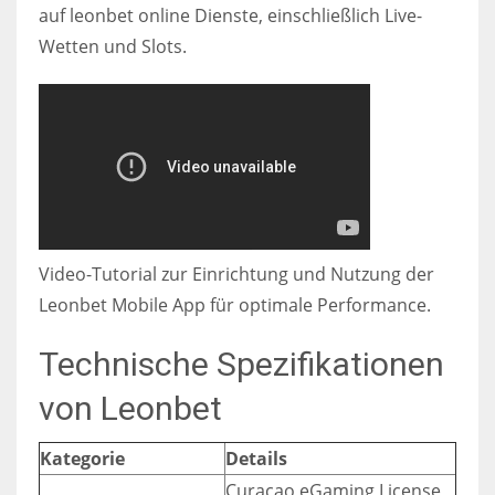
auf leonbet online Dienste, einschließlich Live-
Wetten und Slots.
Video-Tutorial zur Einrichtung und Nutzung der
Leonbet Mobile App für optimale Performance.
Technische Spezifikationen
von Leonbet
Kategorie
Details
Curacao eGaming License