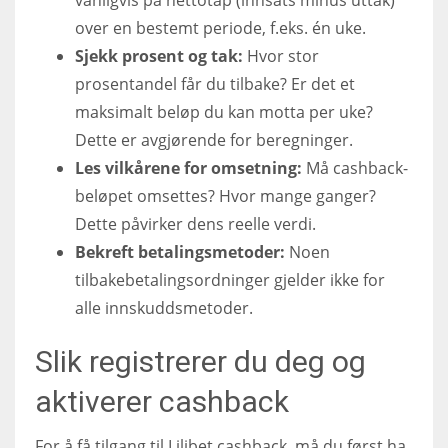
DEN
over en bestemt periode, f.eks. én uke.
24
Sjekk prosent og tak:
Hvor stor
prosentandel får du tilbake? Er det et
PIT
maksimalt beløp du kan motta per uke?
20
Dette er avgjørende for beregninger.
Les vilkårene for omsetning:
Må cashback-
NE
beløpet omsettes? Hvor mange ganger?
16
Dette påvirker dens reelle verdi.
Bekreft betalingsmetoder:
Noen
OAK
tilbakebetalingsordninger gjelder ikke for
19
alle innskuddsmetoder.
Slik registrerer du deg og
NYG
24
aktiverer cashback
MIA
For å få tilgang til Lilibet cashback, må du først ha