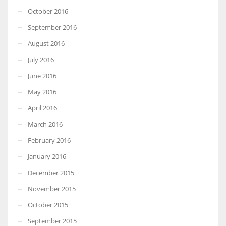
October 2016
September 2016
August 2016
July 2016
June 2016
May 2016
April 2016
March 2016
February 2016
January 2016
December 2015
November 2015
October 2015
September 2015