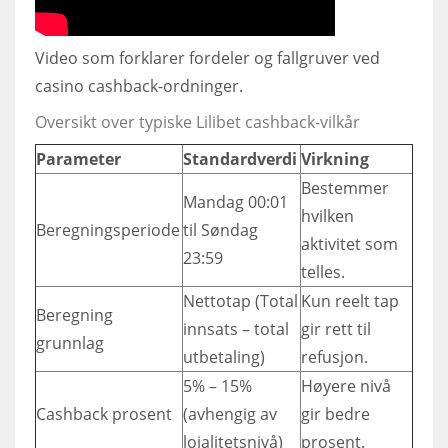
Video som forklarer fordeler og fallgruver ved
casino cashback-ordninger.
Oversikt over typiske Lilibet cashback-vilkår
Parameter
Standardverdi
Virkning
Bestemmer
Mandag 00:01
hvilken
Beregningsperiode
til Søndag
aktivitet som
23:59
telles.
Nettotap (Total
Kun reelt tap
Beregning
innsats – total
gir rett til
grunnlag
utbetaling)
refusjon.
5% – 15%
Høyere nivå
Cashback prosent
(avhengig av
gir bedre
lojalitetsnivå)
prosent.