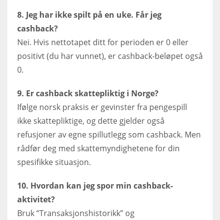
8. Jeg har ikke spilt på en uke. Får jeg
cashback?
Nei. Hvis nettotapet ditt for perioden er 0 eller
positivt (du har vunnet), er cashback-beløpet også
0.
9. Er cashback skattepliktig i Norge?
Ifølge norsk praksis er gevinster fra pengespill
ikke skattepliktige, og dette gjelder også
refusjoner av egne spillutlegg som cashback. Men
rådfør deg med skattemyndighetene for din
spesifikke situasjon.
10. Hvordan kan jeg spor min cashback-
aktivitet?
Bruk “Transaksjonshistorikk” og