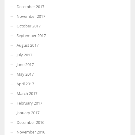
December 2017
November 2017
October 2017
September 2017
August 2017
July 2017
June 2017
May 2017
April 2017
March 2017
February 2017
January 2017
December 2016
November 2016