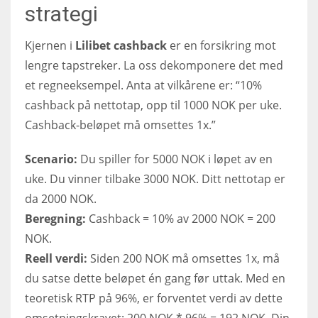
strategi
Kjernen i
Lilibet cashback
er en forsikring mot
lengre tapstreker. La oss dekomponere det med
et regneeksempel. Anta at vilkårene er: “10%
cashback på nettotap, opp til 1000 NOK per uke.
Cashback-beløpet må omsettes 1x.”
Scenario:
Du spiller for 5000 NOK i løpet av en
uke. Du vinner tilbake 3000 NOK. Ditt nettotap er
da 2000 NOK.
Beregning:
Cashback = 10% av 2000 NOK = 200
NOK.
Reell verdi:
Siden 200 NOK må omsettes 1x, må
du satse dette beløpet én gang før uttak. Med en
teoretisk RTP på 96%, er forventet verdi av dette
omsetningskravet: 200 NOK * 96% = 192 NOK. Din