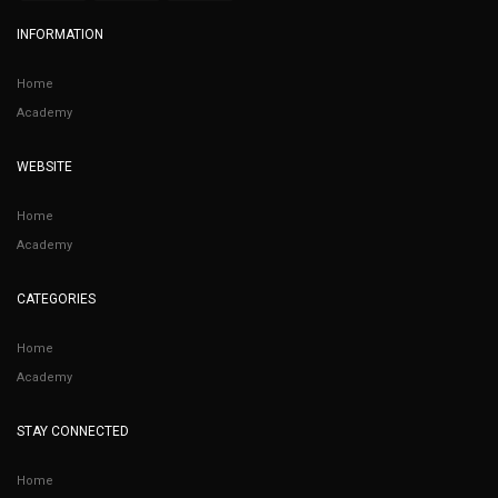
INFORMATION
Home
Academy
WEBSITE
Home
Academy
CATEGORIES
Home
Academy
STAY CONNECTED
Home