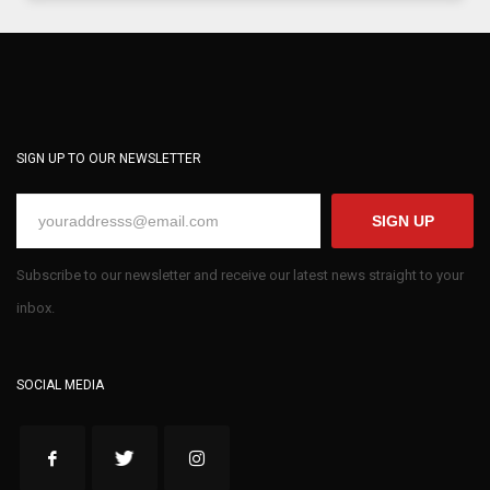
SIGN UP TO OUR NEWSLETTER
SIGN UP
Subscribe to our newsletter and receive our latest news straight to your
inbox.
SOCIAL MEDIA