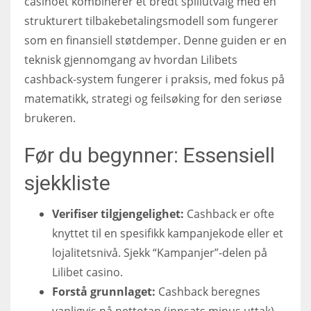
casinoet kombinerer et bredt spillutvalg med en
strukturert tilbakebetalingsmodell som fungerer
som en finansiell støtdemper. Denne guiden er en
teknisk gjennomgang av hvordan Lilibets
NYJ
cashback-system fungerer i praksis, med fokus på
3
matematikk, strategi og feilsøking for den seriøse
brukeren.
ATL
Før du begynner: Essensiell
24
sjekkliste
IND
Verifiser tilgjengelighet:
Cashback er ofte
34
knyttet til en spesifikk kampanjekode eller et
lojalitetsnivå. Sjekk “Kampanjer”-delen på
MIN
Lilibet casino.
6
Forstå grunnlaget:
Cashback beregnes
vanligvis på nettotap (innsats minus uttak)