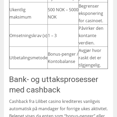
Begrenser
Ukentlig
500 NOK – 5000
eksponering
maksimum
NOK
for casinoet.
Påvirker den
Omsetningskrav (x)
1 – 3
kontante
verdien.
Avgjør hvor
Bonus-penger /
Utbetalingsmetode
raskt det er
Kontobalanse
tilgjengelig.
Bank- og uttaksprosesser
med cashback
Cashback fra Lilibet casino krediteres vanligvis
automatisk på mandager for forrige ukes aktivitet.
Beløpet vises da enten som “bonus-penger” eller