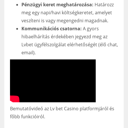
Pénzügyi keret meghatározása:
Határozz
17
meg egy napi/havi költségkeretet, amelyet
veszíteni is vagy megengedni magadnak.
DAL
Kommunikációs csatorna:
A gyors
22
hibaelhárítás érdekében jegyezd meg az
Lvbet ügyfélszolgálat elérhetőségét (élő chat,
WSH
email).
26
Bemutatóvideó az Lv bet Casino platformjáról és
főbb funkcióiról.