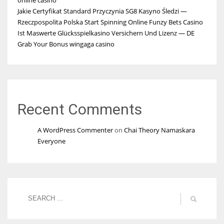
Jakie Certyfikat Standard Przyczynia SG8 Kasyno Śledzi —
Rzeczpospolita Polska Start Spinning Online Funzy Bets Casino
Ist Maswerte Glücksspielkasino Versichern Und Lizenz — DE
Grab Your Bonus wingaga casino
Recent Comments
A WordPress Commenter
on
Chai Theory Namaskara
Everyone