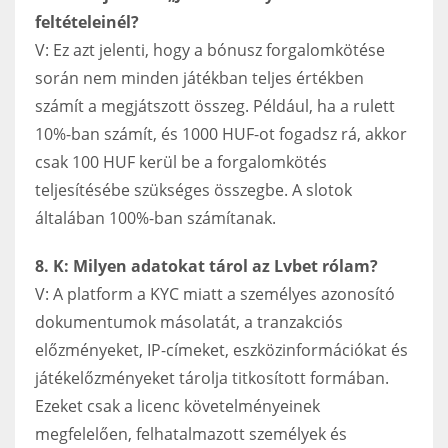
feltételeinél?
V: Ez azt jelenti, hogy a bónusz forgalomkötése
során nem minden játékban teljes értékben
számít a megjátszott összeg. Például, ha a rulett
10%-ban számít, és 1000 HUF-ot fogadsz rá, akkor
csak 100 HUF kerül be a forgalomkötés
teljesítésébe szükséges összegbe. A slotok
általában 100%-ban számítanak.
8. K: Milyen adatokat tárol az Lvbet rólam?
V: A platform a KYC miatt a személyes azonosító
dokumentumok másolatát, a tranzakciós
előzményeket, IP-címeket, eszközinformációkat és
játékelőzményeket tárolja titkosított formában.
Ezeket csak a licenc követelményeinek
megfelelően, felhatalmazott személyek és