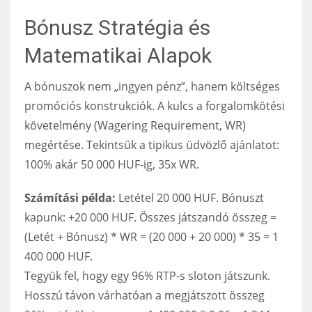
Bónusz Stratégia és
Matematikai Alapok
A bónuszok nem „ingyen pénz”, hanem költséges
promóciós konstrukciók. A kulcs a forgalomkötési
követelmény (Wagering Requirement, WR)
megértése. Tekintsük a tipikus üdvözlő ajánlatot:
100% akár 50 000 HUF-ig, 35x WR.
Számítási példa:
Letétel 20 000 HUF. Bónuszt
kapunk: +20 000 HUF. Összes játszandó összeg =
(Letét + Bónusz) * WR = (20 000 + 20 000) * 35 = 1
400 000 HUF.
Tegyük fel, hogy egy 96% RTP-s sloton játszunk.
Hosszú távon várhatóan a megjátszott összeg