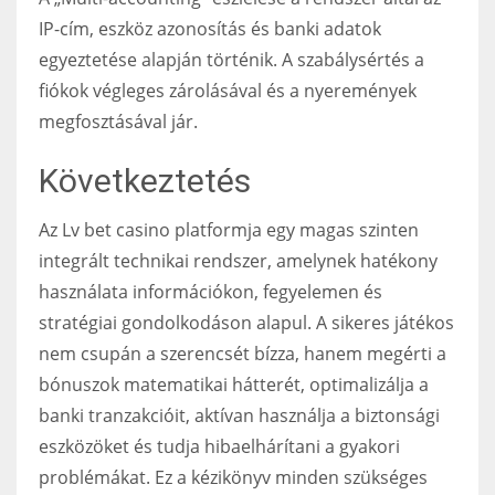
IP-cím, eszköz azonosítás és banki adatok
egyeztetése alapján történik. A szabálysértés a
fiókok végleges zárolásával és a nyeremények
megfosztásával jár.
Következtetés
Az Lv bet casino platformja egy magas szinten
integrált technikai rendszer, amelynek hatékony
használata információkon, fegyelemen és
stratégiai gondolkodáson alapul. A sikeres játékos
nem csupán a szerencsét bízza, hanem megérti a
bónuszok matematikai hátterét, optimalizálja a
banki tranzakcióit, aktívan használja a biztonsági
eszközöket és tudja hibaelhárítani a gyakori
problémákat. Ez a kézikönyv minden szükséges