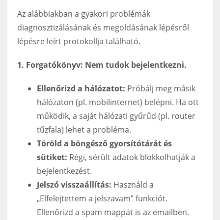
Az alábbiakban a gyakori problémák
diagnosztizálásának és megoldásának lépésről
lépésre leírt protokollja található.
1. Forgatókönyv: Nem tudok bejelentkezni.
Ellenőrizd a hálózatot:
Próbálj meg másik
hálózaton (pl. mobilinternet) belépni. Ha ott
működik, a saját hálózati gyűrűd (pl. router
tűzfala) lehet a probléma.
Töröld a böngésző gyorsítótárát és
sütiket:
Régi, sérült adatok blokkolhatják a
bejelentkezést.
Jelszó visszaállítás:
Használd a
„Elfelejtettem a jelszavam” funkciót.
Ellenőrizd a spam mappát is az emailben.