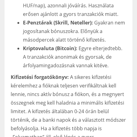
HUF/nap), azonnali jóváírás. Használata
erősen ajánlott a gyors tranzakciók miatt.
E-Penztárak (Skrill, Neteller):
Gyakran nem
jogosítanak bónuszokra. Előnyük a
másodpercek alatt történő kifizetés.
Kriptovaluta (Bitcoin):
Egyre elterjedtebb.
A tranzakciók anonimak és gyorsak, de
árfolyamingadozásnak vannak kitéve.
Kifizetési forgatókönyv:
A sikeres kifizetési
kérelemhez a fióknak teljesen verifikáltnak kell
lennie, nincs aktív bónusz a fiókon, és a megnyert
összegnek meg kell haladnia a minimális kifizetési
limitet. A kifizetés általában 0-24 órán belül
történik, de a banki napok és a választott módszer
befolyásolja. Ha a kifizetés több napja is
„Folyamatban” áll, első lépés a gyors