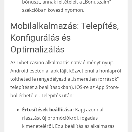
bónuszt, annak feltételeit a „Bónuszaim”
szekcióban kövesd nyomon.
Mobilalkalmazás: Telepítés,
Konfigurálás és
Optimalizálás
Az Lvbet casino alkalmazás natív élményt nyújt.
Android esetén a .apk fájlt közvetlenül a honlapról
töltheted le (engedélyezd a „Ismeretlen források”
telepítését a beállításokban). iOS-re az App Store-
ból érhető el. Telepítés után:
Értesítések beállítása:
Kapj azonnali
riasztást új promóciókról, fogadás
kimeneteléről. Ez a beállítás az alkalmazás