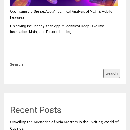
Optimizing the Spinbit App: A Technical Analysis of Math & Mobile
Features
Unlocking the Johnny Kash App: A Technical Deep Dive into
Installation, Math, and Troubleshooting
Search
Search
Recent Posts
Unveiling the Mysteries of Avia Masters in the Exciting World of
Casinos