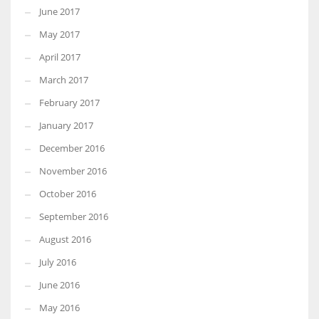
June 2017
May 2017
April 2017
March 2017
February 2017
January 2017
December 2016
November 2016
October 2016
September 2016
August 2016
July 2016
June 2016
May 2016