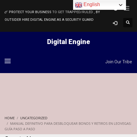
English
×
PROTECT YOUR BUSINESS
TO GET TRAPPED/RULED
, BY
MATCHES
OUTSIDER
HIRE DIGITAL ENGINE AS A SECURITY GUARD
Digital Engine
Join Our Tribe
HOME
UNCATEGORIZED
MANUAL DEFINITIVO PARA DESBLOQUEAR BONOS Y RETIROS EN LEOVEGAS:
GUÍA PASO A PASO