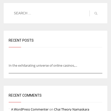
RECENT POSTS
Unveiling the Mysteries of Avia Masters in the Exciting
World of Casinos
In the exhilarating universe of online casinos,...
RECENT COMMENTS
A WordPress Commenter
on
Chai Theory Namaskara