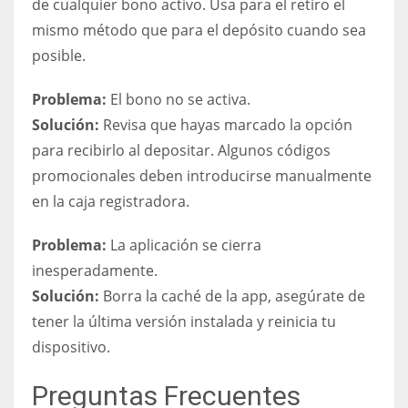
de cualquier bono activo. Usa para el retiro el
mismo método que para el depósito cuando sea
posible.
Problema:
El bono no se activa.
Solución:
Revisa que hayas marcado la opción
para recibirlo al depositar. Algunos códigos
promocionales deben introducirse manualmente
en la caja registradora.
Problema:
La aplicación se cierra
inesperadamente.
Solución:
Borra la caché de la app, asegúrate de
tener la última versión instalada y reinicia tu
dispositivo.
Preguntas Frecuentes