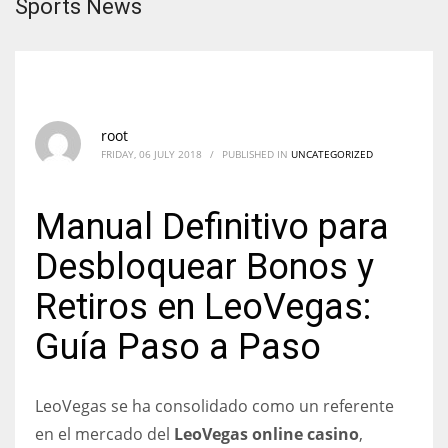
Sports News
root
FRIDAY, 06 JULY 2018
/
PUBLISHED IN
UNCATEGORIZED
Manual Definitivo para
Desbloquear Bonos y
Retiros en LeoVegas:
Guía Paso a Paso
LeoVegas se ha consolidado como un referente
en el mercado del
LeoVegas online casino
,