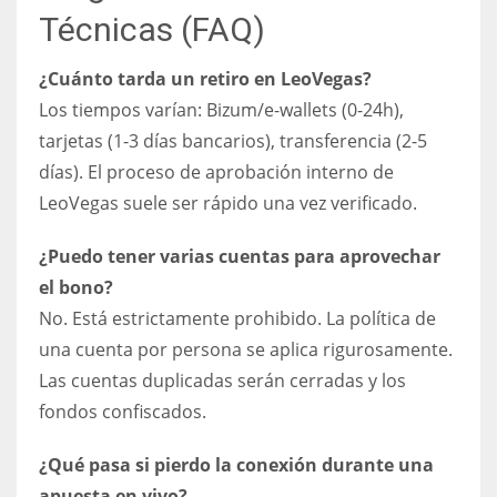
Técnicas (FAQ)
¿Cuánto tarda un retiro en LeoVegas?
Los tiempos varían: Bizum/e-wallets (0-24h),
tarjetas (1-3 días bancarios), transferencia (2-5
días). El proceso de aprobación interno de
LeoVegas suele ser rápido una vez verificado.
¿Puedo tener varias cuentas para aprovechar
el bono?
No. Está estrictamente prohibido. La política de
una cuenta por persona se aplica rigurosamente.
Las cuentas duplicadas serán cerradas y los
fondos confiscados.
¿Qué pasa si pierdo la conexión durante una
apuesta en vivo?