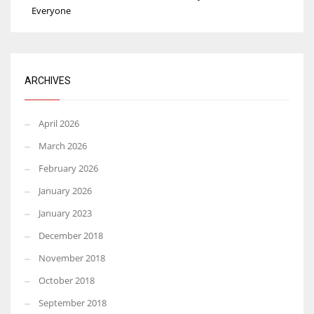
Everyone
ARCHIVES
April 2026
March 2026
February 2026
January 2026
January 2023
December 2018
November 2018
October 2018
September 2018