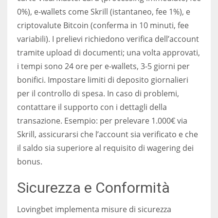
0%), e-wallets come Skrill (istantaneo, fee 1%), e
criptovalute Bitcoin (conferma in 10 minuti, fee
variabili). I prelievi richiedono verifica dell’account
tramite upload di documenti; una volta approvati,
i tempi sono 24 ore per e-wallets, 3-5 giorni per
bonifici. Impostare limiti di deposito giornalieri
per il controllo di spesa. In caso di problemi,
contattare il supporto con i dettagli della
transazione. Esempio: per prelevare 1.000€ via
Skrill, assicurarsi che l’account sia verificato e che
il saldo sia superiore al requisito di wagering dei
bonus.
Sicurezza e Conformità
Lovingbet implementa misure di sicurezza