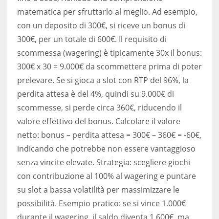
matematica per sfruttarlo al meglio. Ad esempio,
con un deposito di 300€, si riceve un bonus di
300€, per un totale di 600€. Il requisito di
scommessa (wagering) è tipicamente 30x il bonus:
300€ x 30 = 9.000€ da scommettere prima di poter
prelevare. Se si gioca a slot con RTP del 96%, la
perdita attesa è del 4%, quindi su 9.000€ di
scommesse, si perde circa 360€, riducendo il
valore effettivo del bonus. Calcolare il valore
netto: bonus – perdita attesa = 300€ – 360€ = -60€,
indicando che potrebbe non essere vantaggioso
senza vincite elevate. Strategia: scegliere giochi
con contribuzione al 100% al wagering e puntare
su slot a bassa volatilità per massimizzare le
possibilità. Esempio pratico: se si vince 1.000€
durante il wagering, il saldo diventa 1.600€, ma