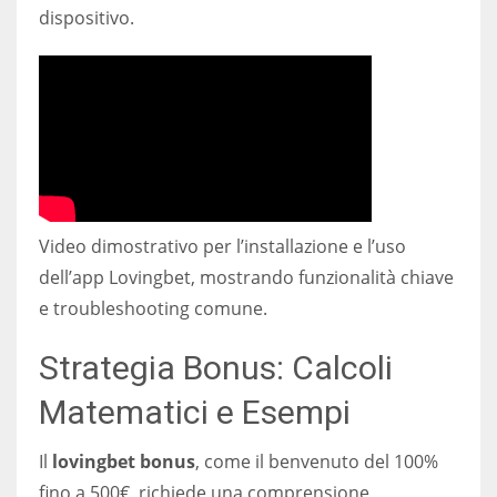
dispositivo.
Video dimostrativo per l’installazione e l’uso
dell’app Lovingbet, mostrando funzionalità chiave
e troubleshooting comune.
Strategia Bonus: Calcoli
Matematici e Esempi
Il
lovingbet bonus
, come il benvenuto del 100%
fino a 500€, richiede una comprensione