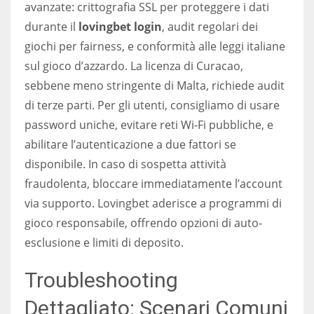
avanzate: crittografia SSL per proteggere i dati
durante il
lovingbet login
, audit regolari dei
giochi per fairness, e conformità alle leggi italiane
sul gioco d’azzardo. La licenza di Curacao,
sebbene meno stringente di Malta, richiede audit
di terze parti. Per gli utenti, consigliamo di usare
password uniche, evitare reti Wi-Fi pubbliche, e
abilitare l’autenticazione a due fattori se
disponibile. In caso di sospetta attività
fraudolenta, bloccare immediatamente l’account
via supporto. Lovingbet aderisce a programmi di
gioco responsabile, offrendo opzioni di auto-
esclusione e limiti di deposito.
Troubleshooting
Dettagliato: Scenari Comuni