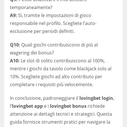
temporaneamente?
A9:
Sì, tramite le impostazioni di gioco
responsabile nel profilo. Scegliete l’auto-
esclusione per periodi definiti.
Q10:
Quali giochi contribuiscono di più al
wagering dei bonus?
A10:
Le slot di solito contribuiscono al 100%,
mentre i giochi da tavolo come blackjack solo al
10%. Scegliete giochi ad alto contributo per
completare i requisiti più velocemente.
In conclusione, padroneggiare il
lovingbet login
,
l’
lovingbet app
e i
lovingbet bonus
richiede
attenzione ai dettagli tecnici e strategici. Questa
guida fornisce strumenti pratici per navigare la