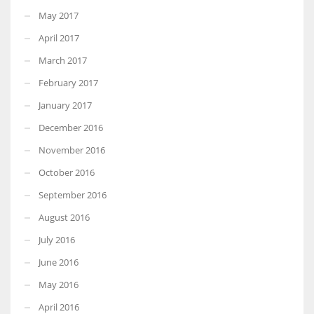
May 2017
April 2017
March 2017
February 2017
January 2017
December 2016
November 2016
October 2016
September 2016
August 2016
July 2016
June 2016
May 2016
April 2016