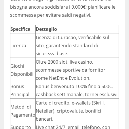
bisogna ancora soddisfare i 9.000€; pianificare le
scommesse per evitare saldi negativi.
Specifica
Dettaglio
Licenza di Curacao, verificabile sul
Licenza
sito, garantendo standard di
sicurezza base.
Oltre 2000 slot, live casino,
Giochi
scommesse sportive da fornitori
Disponibili
come NetEnt e Evolution.
Bonus
Bonus benvenuto 100% fino a 500€,
Principali
cashback settimanale, tornei esclusivi.
Carte di credito, e-wallets (Skrill,
Metodi di
Neteller), criptovalute, bonifici
Pagamento
bancari.
Supporto
Live chat 24/7, email, telefono, con