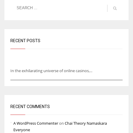
RECENT POSTS
Unveiling the Mysteries of Avia Masters in the Exciting
World of Casinos
In the exhilarating universe of online casinos,...
RECENT COMMENTS
A WordPress Commenter
on
Chai Theory Namaskara
Everyone