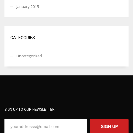
January 2015
CATEGORIES
Uncategorized
SIGN UP TO OUR NEWSLETTER
SIGN UP