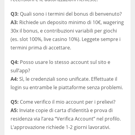
Q3:
Quali sono i termini del bonus di benvenuto?
A3:
Richiede un deposito minimo di 10€, wagering
30x il bonus, e contribuzioni variabili per giochi
(es. slot 100%, live casino 10%). Leggete sempre i
termini prima di accettare.
Q4:
Posso usare lo stesso account sul sito e
sull’app?
A4:
Sì, le credenziali sono unificate. Effettuate il
login su entrambe le piattaforme senza problemi.
Q5:
Come verifico il mio account per i prelievi?
A5:
Inviate copie di carta d’identità e prova di
residenza via l’area “Verifica Account” nel profilo.
L’approvazione richiede 1-2 giorni lavorativi.