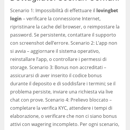
Scenario 1: Impossibilità di effettuare il
lovingbet
login
– verificare la connessione Internet,
ripristinare la cache del browser, o reimpostare la
password. Se persistente, contattare il supporto
con screenshot dell’errore. Scenario 2: L’app non
si avvia – aggiornare il sistema operativo,
reinstallare l’app, o controllare i permessi di
storage. Scenario 3: Bonus non accreditati –
assicurarsi di aver inserito il codice bonus
durante il deposito e di soddisfare i termini; se il
problema persiste, inviare una richiesta via live
chat con prove. Scenario 4: Prelievo bloccato –
completare la verifica KYC, attendere i tempi di
elaborazione, o verificare che non ci siano bonus
attivi con wagering incompleto. Per ogni scenario,