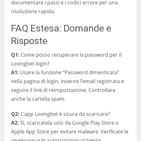
documentare i passi e i codici errore per una
risoluzione rapida.
FAQ Estesa: Domande e
Risposte
Q1:
Come posso recuperare la password per il
Lovingbet login?
A1:
Usare la funzione “Password dimenticata”
nella pagina di login, inserire l’email registrata e
seguire il link di reimpostazione. Controllare
anche la cartella spam.
Q2:
L’app Lovingbet è sicura da scaricare?
A2:
Sì, scaricatela solo da Google Play Store o
Apple App Store per evitare malware. Verificate le
recensioni e le autorizzazioni richieste.