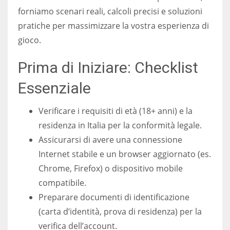
DEN
forniamo scenari reali, calcoli precisi e soluzioni
24
pratiche per massimizzare la vostra esperienza di
gioco.
PIT
20
Prima di Iniziare: Checklist
Essenziale
NE
Verificare i requisiti di età (18+ anni) e la
16
residenza in Italia per la conformità legale.
OAK
Assicurarsi di avere una connessione
19
Internet stabile e un browser aggiornato (es.
Chrome, Firefox) o dispositivo mobile
compatibile.
NYG
Preparare documenti di identificazione
24
(carta d’identità, prova di residenza) per la
verifica dell’account.
MIA