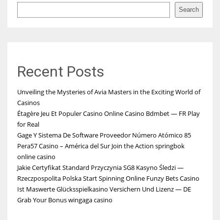
Search
Recent Posts
Unveiling the Mysteries of Avia Masters in the Exciting World of
Casinos
Étagère Jeu Et Populer Casino Online Casino Bdmbet — FR Play
for Real
Gage Y Sistema De Software Proveedor Número Atómico 85
Pera57 Casino – América del Sur Join the Action springbok
online casino
Jakie Certyfikat Standard Przyczynia SG8 Kasyno Śledzi —
Rzeczpospolita Polska Start Spinning Online Funzy Bets Casino
Ist Maswerte Glücksspielkasino Versichern Und Lizenz — DE
Grab Your Bonus wingaga casino