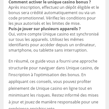
Comment activer le unique casino bonus ?
Après inscription, effectuez un dépôt éligible et le
bonus sera crédité automatiquement ou via un
code promotionnel. Vérifiez les conditions pour
les jeux autorisés et les limites de mise.
Puis-je jouer sur plusieurs appareils ?
Oui, votre compte Unique casino est synchronisé
sur tous les appareils. Utilisez les mêmes
identifiants pour accéder depuis un ordinateur,
smartphone, ou tablette sans interruption.
En résumé, ce guide vous a fourni une approche
structurée pour naviguer dans Unique casino, de
l’inscription à l’optimisation des bonus. En
appliquant ces conseils, vous pouvez profiter
pleinement de Unique casino en ligne tout en
minimisant les risques. Restez informé des mises
à jour et jouez de manière responsable pour une
expérience enrichissante.