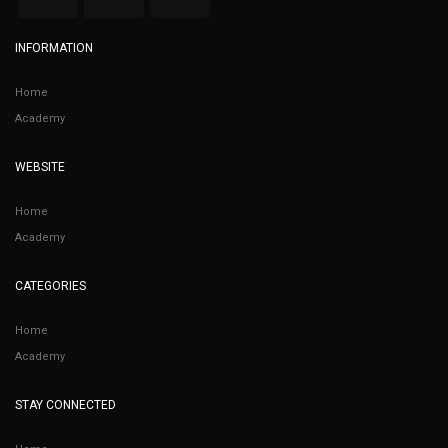
INFORMATION
Home
Academy
WEBSITE
Home
Academy
CATEGORIES
Home
Academy
STAY CONNECTED