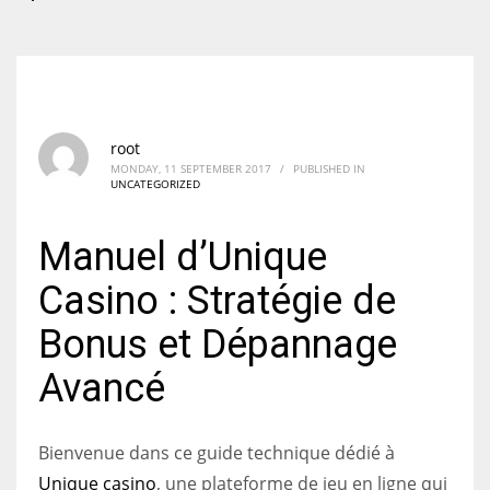
root
MONDAY, 11 SEPTEMBER 2017
/
PUBLISHED IN
UNCATEGORIZED
Manuel d’Unique
Casino : Stratégie de
Bonus et Dépannage
Avancé
Bienvenue dans ce guide technique dédié à
Unique casino
, une plateforme de jeu en ligne qui