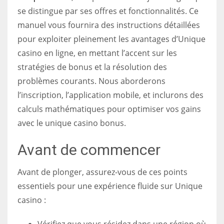
se distingue par ses offres et fonctionnalités. Ce
manuel vous fournira des instructions détaillées
pour exploiter pleinement les avantages d’Unique
casino en ligne, en mettant l’accent sur les
NYJ
stratégies de bonus et la résolution des
3
problèmes courants. Nous aborderons
ATL
l’inscription, l’application mobile, et inclurons des
calculs mathématiques pour optimiser vos gains
24
avec le unique casino bonus.
IND
Avant de commencer
34
Avant de plonger, assurez-vous de ces points
MIN
essentiels pour une expérience fluide sur Unique
6
casino :
Vérifiez que vous résidez dans une région où