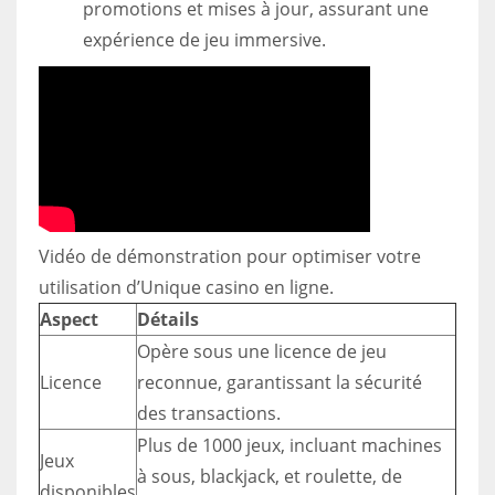
promotions et mises à jour, assurant une
expérience de jeu immersive.
Vidéo de démonstration pour optimiser votre
utilisation d’Unique casino en ligne.
Aspect
Détails
Opère sous une licence de jeu
Licence
reconnue, garantissant la sécurité
des transactions.
Plus de 1000 jeux, incluant machines
Jeux
à sous, blackjack, et roulette, de
disponibles