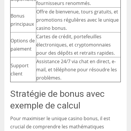
fournisseurs renommés.
Offre de bienvenue, tours gratuits, et
Bonus
promotions régulières avec le unique
principaux
casino bonus.
Cartes de crédit, portefeuilles
Options de
électroniques, et cryptomonnaies
paiement
pour des dépôts et retraits rapides.
Assistance 24/7 via chat en direct, e-
Support
mail, et téléphone pour résoudre les
client
problèmes.
Stratégie de bonus avec
exemple de calcul
Pour maximiser le unique casino bonus, il est
crucial de comprendre les mathématiques