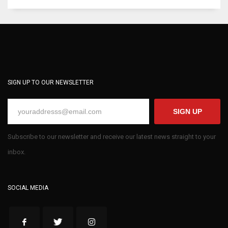
SIGN UP TO OUR NEWSLETTER
SIGN UP
Subscribe to our newsletter and receive our latest news straight to your
inbox.
SOCIAL MEDIA