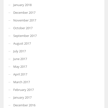
January 2018
December 2017
November 2017
October 2017
September 2017
August 2017
July 2017
June 2017
May 2017
April 2017
March 2017
February 2017
January 2017
December 2016