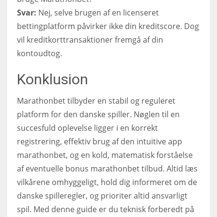
Svar:
Nej, selve brugen af en licenseret
bettingplatform påvirker ikke din kreditscore. Dog
vil kreditkorttransaktioner fremgå af din
kontoudtog.
Konklusion
Marathonbet tilbyder en stabil og reguleret
platform for den danske spiller. Nøglen til en
succesfuld oplevelse ligger i en korrekt
registrering, effektiv brug af den intuitive app
marathonbet, og en kold, matematisk forståelse
af eventuelle bonus marathonbet tilbud. Altid læs
vilkårene omhyggeligt, hold dig informeret om de
danske spilleregler, og prioriter altid ansvarligt
spil. Med denne guide er du teknisk forberedt på