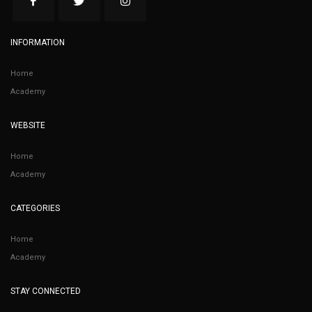
INFORMATION
Home
Academy
WEBSITE
Home
Academy
CATEGORIES
Home
Academy
STAY CONNECTED