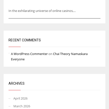
World of Casinos
In the exhilarating universe of online casinos,...
RECENT COMMENTS
A WordPress Commenter
on
Chai Theory Namaskara
Everyone
ARCHIVES
April 2026
March 2026