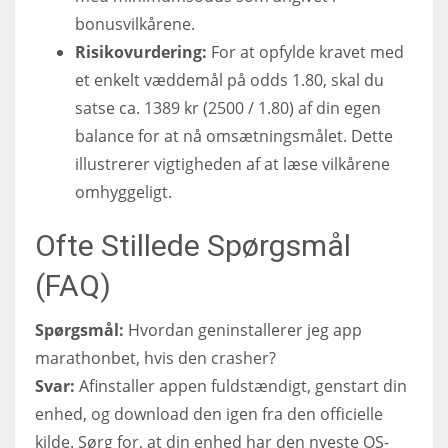
bonusvilkårene.
Risikovurdering:
For at opfylde kravet med
et enkelt væddemål på odds 1.80, skal du
satse ca. 1389 kr (2500 / 1.80) af din egen
balance for at nå omsætningsmålet. Dette
illustrerer vigtigheden af at læse vilkårene
omhyggeligt.
Ofte Stillede Spørgsmål
(FAQ)
Spørgsmål:
Hvordan geninstallerer jeg app
marathonbet, hvis den crasher?
Svar:
Afinstaller appen fuldstændigt, genstart din
enhed, og download den igen fra den officielle
kilde. Sørg for, at din enhed har den nyeste OS-