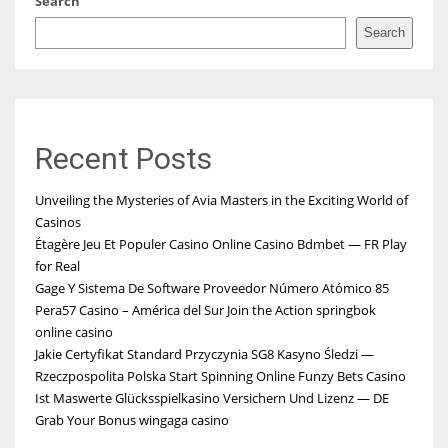
Search
Search
Recent Posts
Unveiling the Mysteries of Avia Masters in the Exciting World of
Casinos
Étagère Jeu Et Populer Casino Online Casino Bdmbet — FR Play
for Real
Gage Y Sistema De Software Proveedor Número Atómico 85
Pera57 Casino – América del Sur Join the Action springbok
online casino
Jakie Certyfikat Standard Przyczynia SG8 Kasyno Śledzi —
Rzeczpospolita Polska Start Spinning Online Funzy Bets Casino
Ist Maswerte Glücksspielkasino Versichern Und Lizenz — DE
Grab Your Bonus wingaga casino