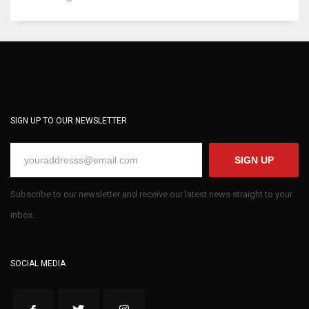
SIGN UP TO OUR NEWSLETTER
SIGN UP
Subscribe to our newsletter and receive our latest news straight to your
inbox.
SOCIAL MEDIA