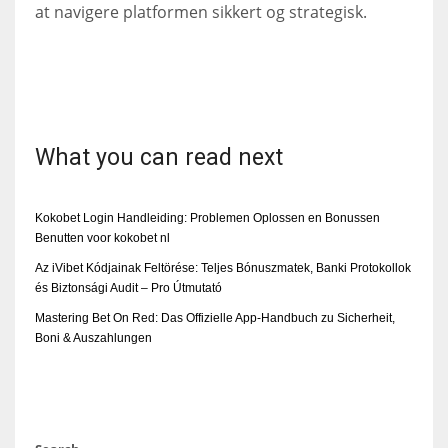
at navigere platformen sikkert og strategisk.
What you can read next
Kokobet Login Handleiding: Problemen Oplossen en Bonussen
Benutten voor kokobet nl
Az iVibet Kódjainak Feltörése: Teljes Bónuszmatek, Banki Protokollok
és Biztonsági Audit – Pro Útmutató
Mastering Bet On Red: Das Offizielle App-Handbuch zu Sicherheit,
Boni & Auszahlungen