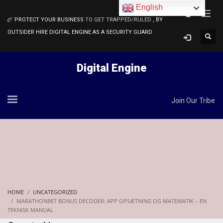
English
×
PROTECT YOUR BUSINESS
TO GET TRAPPED/RULED
, BY
MATCHES
OUTSIDER
HIRE DIGITAL ENGINE AS A SECURITY GUARD
Digital Engine
Join Our Tribe
HOME
UNCATEGORIZED
MARATHONBET BONUS DECODER: APP OPSÆTNING OG MATEMATIK – EN
TEKNISK MANUAL