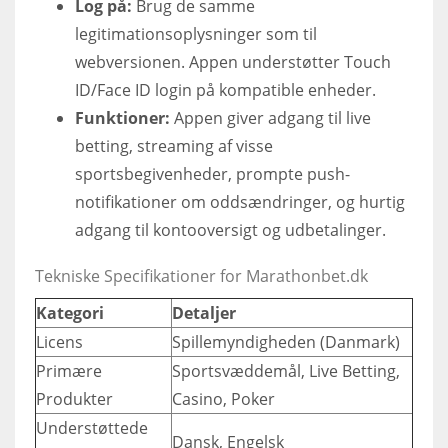
Log på:
Brug de samme
legitimationsoplysninger som til
webversionen. Appen understøtter Touch
ID/Face ID login på kompatible enheder.
Funktioner:
Appen giver adgang til live
betting, streaming af visse
sportsbegivenheder, prompte push-
notifikationer om oddsændringer, og hurtig
adgang til kontooversigt og udbetalinger.
Tekniske Specifikationer for Marathonbet.dk
Kategori
Detaljer
Licens
Spillemyndigheden (Danmark)
Primære
Sportsvæddemål, Live Betting,
Produkter
Casino, Poker
Understøttede
Dansk, Engelsk