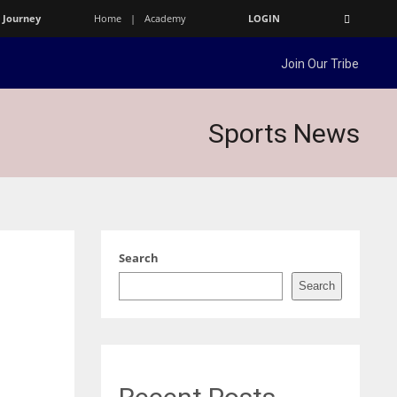
l Journey
Home
Academy
LOGIN
×
Join Our Tribe
Sports News
Search
Search