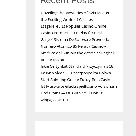
Recent Posts
Unveiling the Mysteries of Avia Masters in
the Exciting World of Casinos
Étagère Jeu Et Populer Casino Online
Casino Bdmbet — FR Play for Real
Gage Y Sistema De Software Proveedor
Número Atómico 85 Pera57 Casino –
América del Sur Join the Action springbok
online casino
Jakie Certyfikat Standard Przyczynia SG8
Kasyno Śledzi — Rzeczpospolita Polska
Start Spinning Online Funzy Bets Casino
Ist Maswerte Glücksspielkasino Versichern
Und Lizenz — DE Grab Your Bonus
wingaga casino