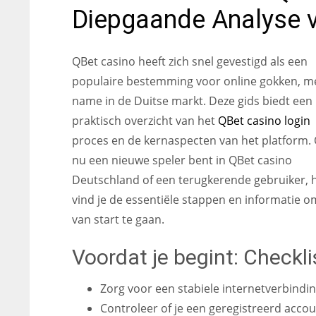
Diepgaande Analyse v
QBet casino heeft zich snel gevestigd als een
populaire bestemming voor online gokken, m
name in de Duitse markt. Deze gids biedt een
praktisch overzicht van het
QBet casino login
proces en de kernaspecten van het platform. 
nu een nieuwe speler bent in QBet casino
Deutschland of een terugkerende gebruiker, h
vind je de essentiële stappen en informatie o
van start te gaan.
Voordat je begint: Checkli
Zorg voor een stabiele internetverbindin
Controleer of je een geregistreerd acco