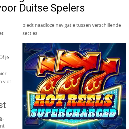
oor Duitse Spelers
biedt naadloze navigatie tussen verschillende
et
secties.
Of je
ier
m vlot
st
g.
unt