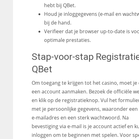
hebt bij QBet.
Houd je inloggegevens (e-mail en wacht
bij de hand.
Verifieer dat je browser up-to-date is vo
optimale prestaties.
Stap-voor-stap Registratie
QBet
Om toegang te krijgen tot het casino, moet je 
een account aanmaken. Bezoek de officiële we
en klik op de registratieknop. Vul het formulie
met je persoonlijke gegevens, waaronder een 
e-mailadres en een sterk wachtwoord. Na
bevestiging via e-mail is je account actief en k
inloggen om te beginnen met spelen. Voor sp