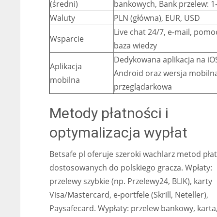
(średni)
bankowych, Bank przelew: 1-
Waluty
PLN (główna), EUR, USD
Live chat 24/7, e-mail, pomo
Wsparcie
baza wiedzy
Dedykowana aplikacja na iOS
Aplikacja
Android oraz wersja mobiln
mobilna
przeglądarkowa
Metody płatności i
optymalizacja wypłat
Betsafe pl oferuje szeroki wachlarz metod pła
dostosowanych do polskiego gracza. Wpłaty:
przelewy szybkie (np. Przelewy24, BLIK), karty
Visa/Mastercard, e-portfele (Skrill, Neteller),
Paysafecard. Wypłaty: przelew bankowy, karta,