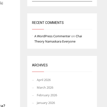
ki
RECENT COMMENTS
A WordPress Commenter
on
Chai
Theory Namaskara Everyone
ARCHIVES
April 2026
March 2026
February 2026
January 2026
cą?