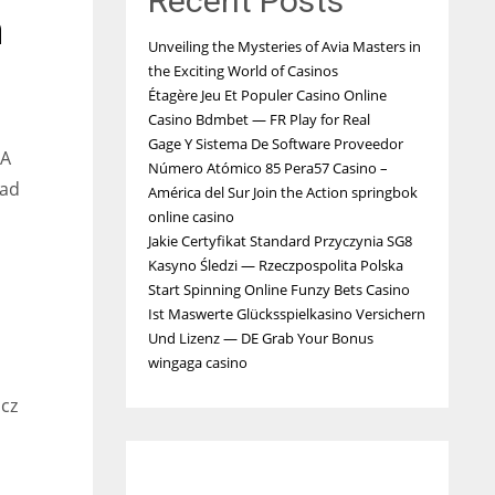
Recent Posts
m
Unveiling the Mysteries of Avia Masters in
the Exciting World of Casinos
Étagère Jeu Et Populer Casino Online
Casino Bdmbet — FR Play for Real
Gage Y Sistema De Software Proveedor
GA
Número Atómico 85 Pera57 Casino –
sad
América del Sur Join the Action springbok
online casino
Jakie Certyfikat Standard Przyczynia SG8
Kasyno Śledzi — Rzeczpospolita Polska
Start Spinning Online Funzy Bets Casino
Ist Maswerte Glücksspielkasino Versichern
Und Lizenz — DE Grab Your Bonus
wingaga casino
cz