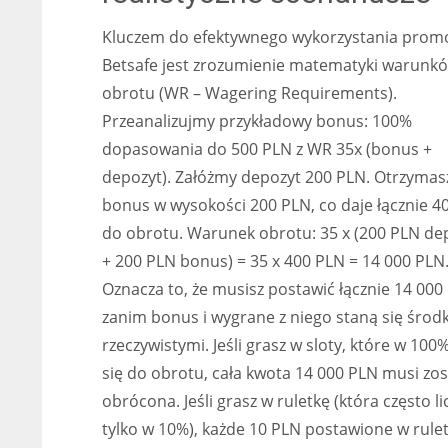
Kluczem do efektywnego wykorzystania promo
Betsafe jest zrozumienie matematyki warunk
obrotu (WR – Wagering Requirements).
Przeanalizujmy przykładowy bonus: 100%
dopasowania do 500 PLN z WR 35x (bonus +
depozyt). Załóżmy depozyt 200 PLN. Otrzymas
bonus w wysokości 200 PLN, co daje łącznie 4
do obrotu. Warunek obrotu: 35 x (200 PLN de
+ 200 PLN bonus) = 35 x 400 PLN = 14 000 PLN
Oznacza to, że musisz postawić łącznie 14 000
zanim bonus i wygrane z niego staną się środ
rzeczywistymi. Jeśli grasz w sloty, które w 100%
się do obrotu, cała kwota 14 000 PLN musi zos
DAL
DAL
obrócona. Jeśli grasz w ruletkę (która często li
22
22
tylko w 10%), każde 10 PLN postawione w rule