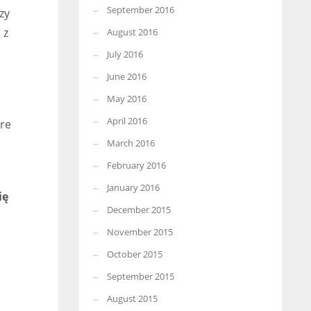
September 2016
zy
 z
August 2016
July 2016
June 2016
May 2016
April 2016
óre
March 2016
February 2016
January 2016
ię
December 2015
November 2015
October 2015
September 2015
August 2015