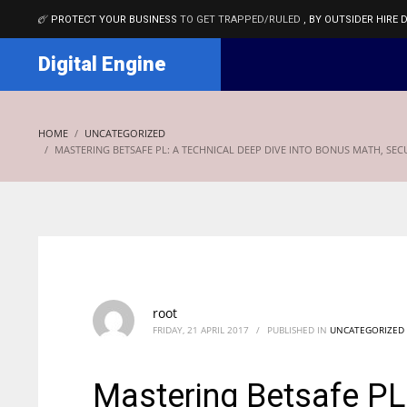
PROTECT YOUR BUSINESS
TO GET TRAPPED/RULED
, BY OUTSIDER
HIRE 
MATCHES
Digital Engine
HOME
UNCATEGORIZED
MASTERING BETSAFE PL: A TECHNICAL DEEP DIVE INTO BONUS MATH, SEC
root
FRIDAY, 21 APRIL 2017
/
PUBLISHED IN
UNCATEGORIZED
Mastering Betsafe PL: