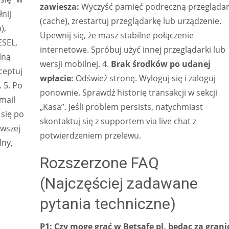
zawiesza:
Wyczyść pamięć podręczną przeglądar
nij
(cache), zrestartuj przeglądarkę lub urządzenie.
),
Upewnij się, że masz stabilne połączenie
ESEL,
internetowe. Spróbuj użyć innej przeglądarki lub
lną
wersji mobilnej. 4.
Brak środków po udanej
ceptuj
wpłacie:
Odśwież stronę. Wyloguj się i zaloguj
 5. Po
ponownie. Sprawdź historię transakcji w sekcji
mail
„Kasa”. Jeśli problem persists, natychmiast
 się po
skontaktuj się z supportem via live chat z
rwszej
potwierdzeniem przelewu.
lny,
Rozszerzone FAQ
(Najczęściej zadawane
pytania techniczne)
P1: Czy mogę grać w Betsafe pl, będąc za grani