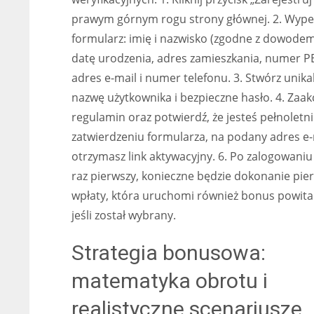
prawym górnym rogu strony głównej. 2. Wypeł
formularz: imię i nazwisko (zgodne z dowodem
datę urodzenia, adres zamieszkania, numer P
adres e-mail i numer telefonu. 3. Stwórz unika
nazwę użytkownika i bezpieczne hasło. 4. Zaak
regulamin oraz potwierdź, że jesteś pełnoletni.
zatwierdzeniu formularza, na podany adres e-
otrzymasz link aktywacyjny. 6. Po zalogowaniu
raz pierwszy, konieczne będzie dokonanie pie
wpłaty, która uruchomi również bonus powita
jeśli został wybrany.
Strategia bonusowa:
matematyka obrotu i
realistyczne scenariusze