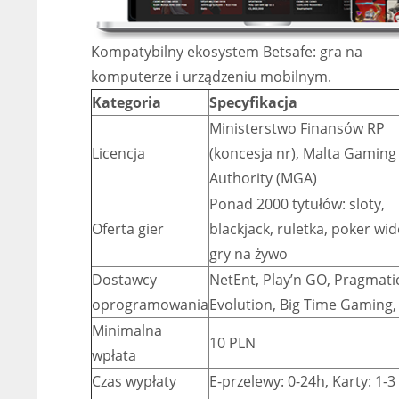
Kompatybilny ekosystem Betsafe: gra na
komputerze i urządzeniu mobilnym.
Kategoria
Specyfikacja
Ministerstwo Finansów RP
Licencja
(koncesja nr), Malta Gaming
Authority (MGA)
Ponad 2000 tytułów: sloty,
Oferta gier
blackjack, ruletka, poker wid
gry na żywo
Dostawcy
NetEnt, Play’n GO, Pragmatic
oprogramowania
Evolution, Big Time Gaming, 
Minimalna
10 PLN
wpłata
Czas wypłaty
E-przelewy: 0-24h, Karty: 1-3