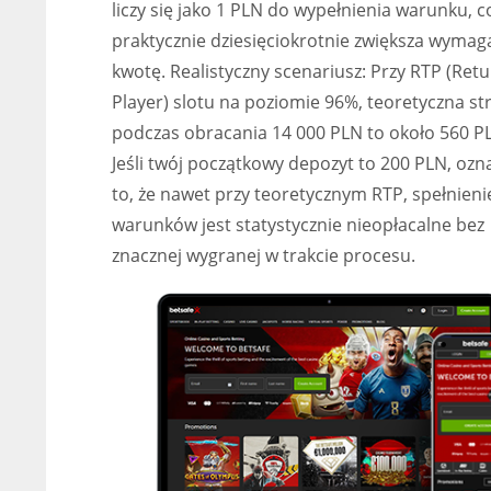
liczy się jako 1 PLN do wypełnienia warunku, c
WSH
WSH
praktycznie dziesięciokrotnie zwiększa wyma
26
26
kwotę. Realistyczny scenariusz: Przy RTP (Retu
Player) slotu na poziomie 96%, teoretyczna st
podczas obracania 14 000 PLN to około 560 P
Jeśli twój początkowy depozyt to 200 PLN, ozn
to, że nawet przy teoretycznym RTP, spełnieni
warunków jest statystycznie nieopłacalne bez
znacznej wygranej w trakcie procesu.