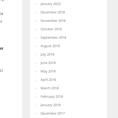
January 2023
December 2018
za
u
November 2018
October 2018
September 2018
August 2018
 w
July 2018
June 2018
ci
May 2018
April 2018
March 2018
February 2018
IND
NYJ
January 2018
34
3
December 2017