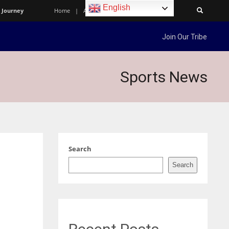
English
l Journey
Home
Academy
LOGIN
×
Join Our Tribe
Sports News
Search
Search