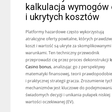
kalkulacja wymogów o
i ukrytych kosztów
Platformy hazardowe często wykorzystują
atrakcyjne oferty powitalne, których prawdziw
koszt i wartość są ukryte za skomplikowanymi
warunkami. Ten techniczny przewodnik
przeprowadzi cię przez proces dekonstrukcji
I
Casino bonus
, analizując go z perspektywy
matematyki finansowej, teorii prawdopodobi
i praktycznej strategii gracza. Zrozumienie tyc
mechanizmów jest kluczowe do podejmowani
świadomych decyzji i unikania pułapek niskiej
wartości oczekiwanej (EV).