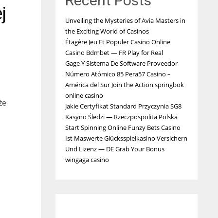
Recent Posts
j
Unveiling the Mysteries of Avia Masters in
the Exciting World of Casinos
Étagère Jeu Et Populer Casino Online
Casino Bdmbet — FR Play for Real
Gage Y Sistema De Software Proveedor
Número Atómico 85 Pera57 Casino –
América del Sur Join the Action springbok
ć
online casino
że
Jakie Certyfikat Standard Przyczynia SG8
Kasyno Śledzi — Rzeczpospolita Polska
Start Spinning Online Funzy Bets Casino
Ist Maswerte Glücksspielkasino Versichern
Und Lizenz — DE Grab Your Bonus
wingaga casino