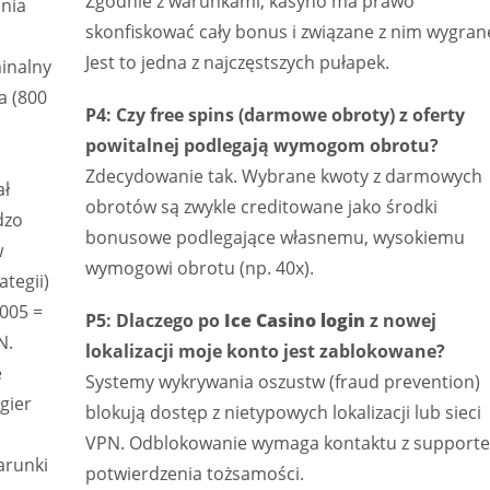
Zgodnie z warunkami, kasyno ma prawo
nia
skonfiskować cały bonus i związane z nim wygran
Jest to jedna z najczęstszych pułapek.
nalny
a (800
P4: Czy free spins (darmowe obroty) z oferty
powitalnej podlegają wymogom obrotu?
Zdecydowanie tak. Wybrane kwoty z darmowych
ał
obrotów są zwykle creditowane jako środki
dzo
bonusowe podlegające własnemu, wysokiemu
w
wymogowi obrotu (np. 40x).
ategii)
.005 =
P5: Dlaczego po
Ice Casino login
z nowej
N.
lokalizacji moje konto jest zablokowane?
e
Systemy wykrywania oszustw (fraud prevention)
gier
blokują dostęp z nietypowych lokalizacji lub sieci
VPN. Odblokowanie wymaga kontaktu z supporte
arunki
potwierdzenia tożsamości.