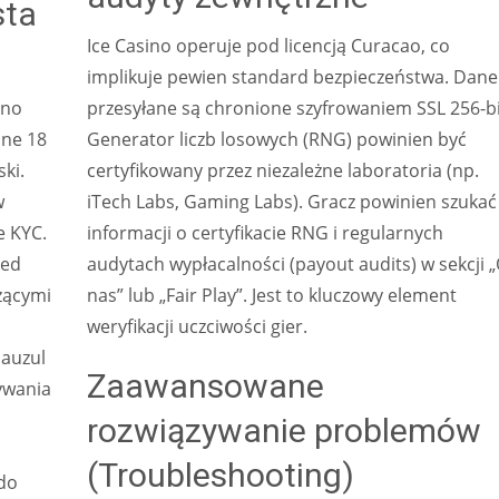
sta
Ice Casino operuje pod licencją Curacao, co
implikuje pewien standard bezpieczeństwa. Dane
ino
przesyłane są chronione szyfrowaniem SSL 256-bi
one 18
Generator liczb losowych (RNG) powinien być
ki.
certyfikowany przez niezależne laboratoria (np.
w
iTech Labs, Gaming Labs). Gracz powinien szukać
e KYC.
informacji o certyfikacie RNG i regularnych
zed
audytach wypłacalności (payout audits) w sekcji 
czącymi
nas” lub „Fair Play”. Jest to kluczowy element
weryfikacji uczciwości gier.
lauzul
Zaawansowane
ywania
rozwiązywanie problemów
(Troubleshooting)
do