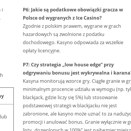
 i
P6: Jakie są podatkowe obowiązki gracza w
.
Polsce od wygranych z Ice Casino?
Zgodnie z polskim prawem, wygrane w grach
hazardowych są zwolnione z podatku
dochodowego. Kasyno odpowiada za wszelkie
opłaty licencyjne.
P7: Czy strategia „low house edge” przy
odgrywaniu bonusu jest wykrywalna i karana
ch
Kasyna monitorują wzorce gry. Ciągłe granie w gr
minimalnym procencie udziału w wymogu (np. ty
ny
blackjack, gdzie liczy się 5%) lub stosowanie
podstawowej strategii w blackjacku nie jest
zabronione, ale kasyno może uznać to za nadużyc
 lub
promocji i anulować bonus. Granie wyłącznie w gr
listy „dozwolonych w 100%” jest najbezpieczniejsz