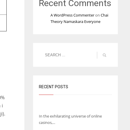
Recent Comments
A WordPress Commenter
on
Chai
Theory Namaskara Everyone
RECENT POSTS
00%
Unveiling the Mysteries of Avia Masters
 i
in the Exciting World of Casinos
i).
In the exhilarating universe of online
casinos,...