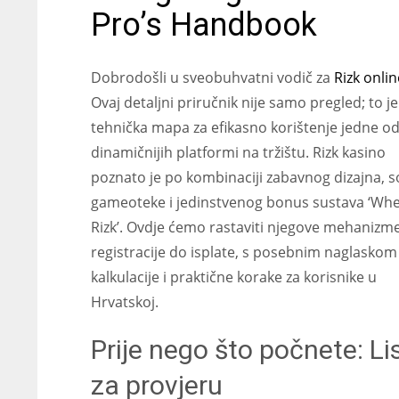
Pro’s Handbook
Dobrodošli u sveobuhvatni vodič za
Rizk onlin
Ovaj detaljni priručnik nije samo pregled; to je
tehnička mapa za efikasno korištenje jedne o
dinamičnijih platformi na tržištu. Rizk kasino
poznato je po kombinaciji zabavnog dizajna, s
gameoteke i jedinstvenog bonus sustava ‘Whe
Rizk’. Ovdje ćemo rastaviti njegove mehanizm
registracije do isplate, s posebnim naglaskom
kalkulacije i praktične korake za korisnike u
Hrvatskoj.
Prije nego što počnete: Li
za provjeru