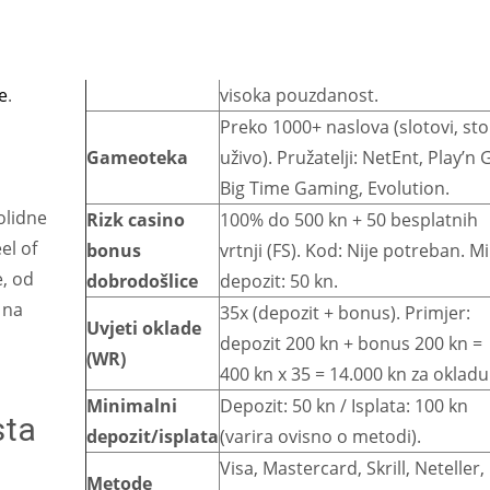
e
.
visoka pouzdanost.
Preko 1000+ naslova (slotovi, stol
d
Gameoteka
uživo). Pružatelji: NetEnt, Play’n 
Big Time Gaming, Evolution.
olidne
Rizk casino
100% do 500 kn + 50 besplatnih
el of
bonus
vrtnji (FS). Kod: Nije potreban. Mi
e, od
dobrodošlice
depozit: 50 kn.
 na
35x (depozit + bonus). Primjer:
Uvjeti oklade
depozit 200 kn + bonus 200 kn =
(WR)
400 kn x 35 = 14.000 kn za okladu
Minimalni
Depozit: 50 kn / Isplata: 100 kn
sta
depozit/isplata
(varira ovisno o metodi).
Visa, Mastercard, Skrill, Neteller,
Metode