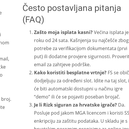
Često postavljana pitanja
e
(FAQ)
Zašto moja isplata kasni?
Većina isplata je
i
roku od 24 sata. Kašnjenja su najčešće zbog
esnom
potrebe za verifikacijom dokumentata (prvi
put) ili dodatne provjere sigurnosti. Proveri
mail,
email za zahtjeve podrške.
tke
Kako koristiti besplatne vrtnje?
FS se obi
ko
dodjeljuju za određeni slot. Idite na taj slot, 
će biti automatski dostupni u načinu igre
“demo” ili će se pojaviti poseban brojač.
 broj.
Je li Rizk siguran za hrvatske igrače?
Da.
NE
NYG
ite
DEN
Posluje pod jakom MGA licencom i koristi S
16
24
24
enkripciju za zaštitu podataka. U skladu je s
OAK
MIA