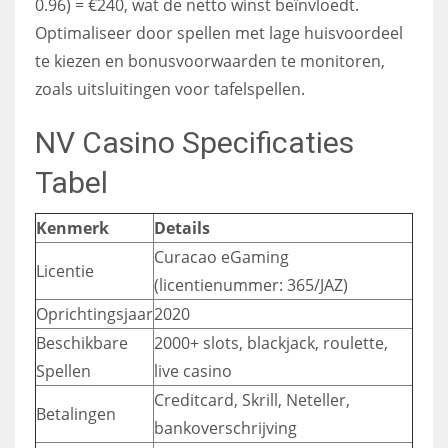
0.96) = €240, wat de netto winst beïnvloedt.
Optimaliseer door spellen met lage huisvoordeel
te kiezen en bonusvoorwaarden te monitoren,
zoals uitsluitingen voor tafelspellen.
NV Casino Specificaties
Tabel
Kenmerk
Details
Curacao eGaming
Licentie
(licentienummer: 365/JAZ)
Oprichtingsjaar
2020
Beschikbare
2000+ slots, blackjack, roulette,
Spellen
live casino
Creditcard, Skrill, Neteller,
Betalingen
bankoverschrijving