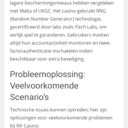
lagere beschermingsniveaus hebben vergeleken
met Malta of UKGC. Het casino gebruikt RNG
(Random Number Generator) technologie,
gecertificeerd door labs zoals iTech Labs, om
eerlijk spel te garanderen. Gebruikers moeten
altijd hun accountactiviteit monitoren en twee-
factorauthenticatie inschakelen indien
beschikbaar voor extra beveiliging.
Probleemoplossing:
Veelvoorkomende
Scenario’s
Technische issues kunnen optreden; hier zijn
oplossingen voor veelvoorkomende problemen
bij NV Casino: