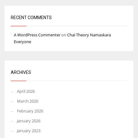
RECENT COMMENTS
A WordPress Commenter
on
Chai Theory Namaskara
Everyone
ARCHIVES
April 2026
March 2026
February 2026
January 2026
January 2023