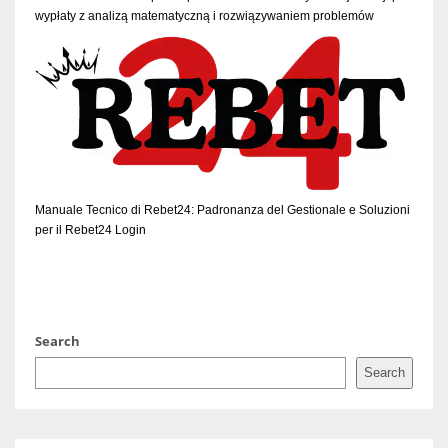
wypłaty z analizą matematyczną i rozwiązywaniem problemów
Manuale Tecnico di Rebet24: Padronanza del Gestionale e Soluzioni
per il Rebet24 Login
Search
Search