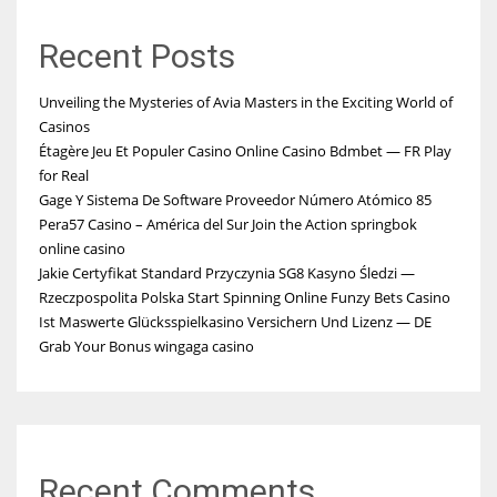
Recent Posts
Unveiling the Mysteries of Avia Masters in the Exciting World of
Casinos
Étagère Jeu Et Populer Casino Online Casino Bdmbet — FR Play
for Real
Gage Y Sistema De Software Proveedor Número Atómico 85
Pera57 Casino – América del Sur Join the Action springbok
online casino
Jakie Certyfikat Standard Przyczynia SG8 Kasyno Śledzi —
Rzeczpospolita Polska Start Spinning Online Funzy Bets Casino
Ist Maswerte Glücksspielkasino Versichern Und Lizenz — DE
Grab Your Bonus wingaga casino
Recent Comments