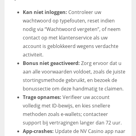
Kan niet inloggen:
Controleer uw
wachtwoord op typefouten, reset indien
nodig via “Wachtwoord vergeten”, of neem
contact op met klantenservice als uw
account is geblokkeerd wegens verdachte
activiteit.
Bonus niet geactiveerd:
Zorg ervoor dat u
aan alle voorwaarden voldoet, zoals de juiste
stortingsmethode gebruikt, en bezoek de
bonussectie om deze handmatig te claimen.
Trage opnames:
Verifieer uw account
volledig met ID-bewijs, en kies snellere
methoden zoals e-wallets; contacteer
support bij vertragingen langer dan 72 uur.
App-crashes:
Update de NV Casino app naar