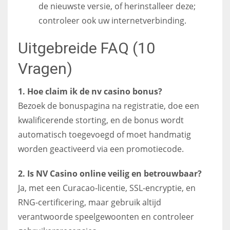
de nieuwste versie, of herinstalleer deze;
controleer ook uw internetverbinding.
Uitgebreide FAQ (10
Vragen)
1. Hoe claim ik de nv casino bonus?
Bezoek de bonuspagina na registratie, doe een
kwalificerende storting, en de bonus wordt
automatisch toegevoegd of moet handmatig
worden geactiveerd via een promotiecode.
2. Is NV Casino online veilig en betrouwbaar?
Ja, met een Curacao-licentie, SSL-encryptie, en
RNG-certificering, maar gebruik altijd
verantwoorde speelgewoonten en controleer