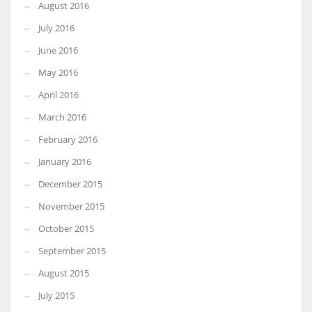
August 2016
July 2016
June 2016
May 2016
April 2016
March 2016
February 2016
January 2016
December 2015
November 2015
October 2015
September 2015
August 2015
July 2015