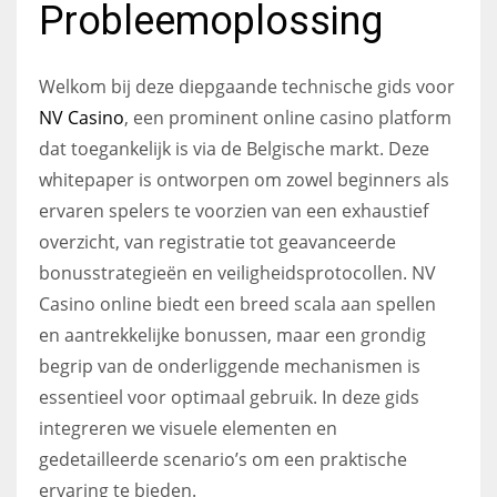
Probleemoplossing
Welkom bij deze diepgaande technische gids voor
NV Casino
, een prominent online casino platform
NYJ
dat toegankelijk is via de Belgische markt. Deze
3
whitepaper is ontworpen om zowel beginners als
ATL
ervaren spelers te voorzien van een exhaustief
overzicht, van registratie tot geavanceerde
24
bonusstrategieën en veiligheidsprotocollen. NV
Casino online biedt een breed scala aan spellen
IND
en aantrekkelijke bonussen, maar een grondig
34
begrip van de onderliggende mechanismen is
essentieel voor optimaal gebruik. In deze gids
MIN
integreren we visuele elementen en
6
gedetailleerde scenario’s om een praktische
ervaring te bieden.