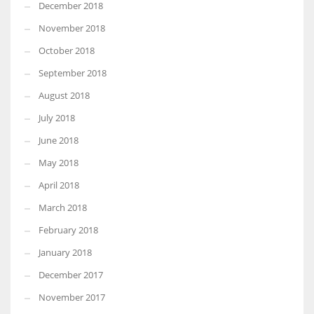
December 2018
November 2018
October 2018
September 2018
August 2018
July 2018
June 2018
May 2018
April 2018
March 2018
February 2018
January 2018
December 2017
November 2017