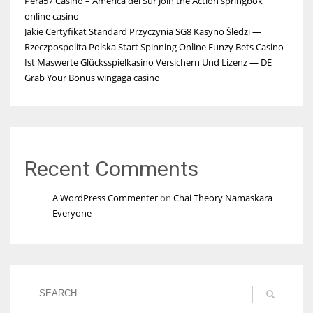
Pera57 Casino – América del Sur Join the Action springbok
online casino
Jakie Certyfikat Standard Przyczynia SG8 Kasyno Śledzi —
Rzeczpospolita Polska Start Spinning Online Funzy Bets Casino
Ist Maswerte Glücksspielkasino Versichern Und Lizenz — DE
Grab Your Bonus wingaga casino
Recent Comments
A WordPress Commenter
on
Chai Theory Namaskara
Everyone