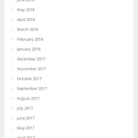
May 2018
April 2018
March 2018
February 2018
January 2018
December 2017
November 2017
October 2017
September 2017
August 2017
July 2017
June 2017
May 2017
April 2017