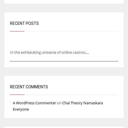
RECENT POSTS
Unveiling the Mysteries of Avia Masters in the Exciting
World of Casinos
In the exhilarating universe of online casinos,...
RECENT COMMENTS
A WordPress Commenter
on
Chai Theory Namaskara
Everyone