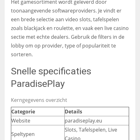
Het gamesortiment wordt geleverd door
toonaangevende softwareproviders. Je vindt er
een brede selectie aan video slots, tafelspelen
zoals blackjack en roulette, en vaak een live casino
sectie met echte dealers. Gebruik de filters in de
lobby om op provider, type of populariteit te
sorteren.
Snelle specificaties
ParadisePlay
Kerngegevens overzicht
Categorie
Details
Website
paradiseplay.eu
Slots, Tafelspelen, Live
Speltypen
Casino