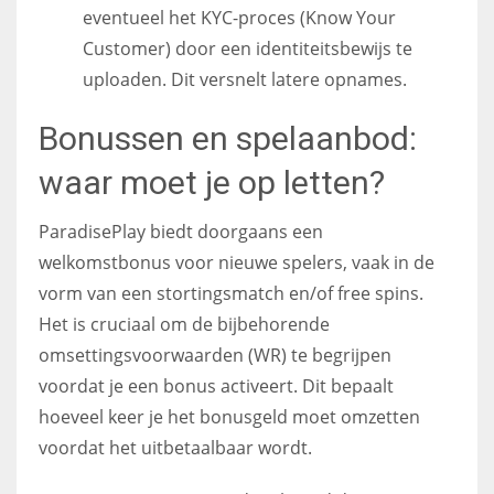
eventueel het KYC-proces (Know Your
17
Customer) door een identiteitsbewijs te
uploaden. Dit versnelt latere opnames.
DAL
Bonussen en spelaanbod:
22
waar moet je op letten?
WSH
26
ParadisePlay biedt doorgaans een
welkomstbonus voor nieuwe spelers, vaak in de
vorm van een stortingsmatch en/of free spins.
Het is cruciaal om de bijbehorende
omsettingsvoorwaarden (WR) te begrijpen
voordat je een bonus activeert. Dit bepaalt
hoeveel keer je het bonusgeld moet omzetten
voordat het uitbetaalbaar wordt.