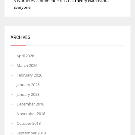
A WordPress Commenter
on
Chai Theory Namaskara
Everyone
ARCHIVES
April 2026
March 2026
February 2026
January 2026
January 2023
December 2018
November 2018
October 2018
September 2018