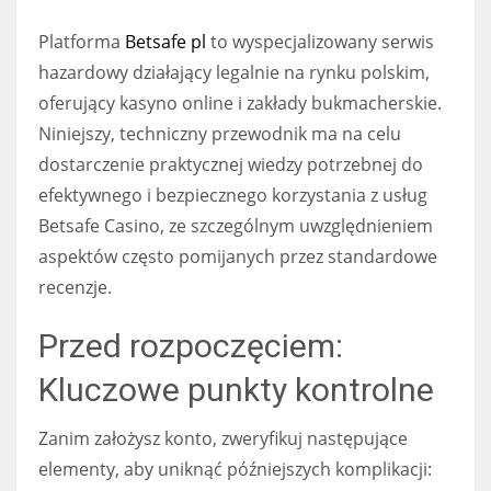
Platforma
Betsafe pl
to wyspecjalizowany serwis
hazardowy działający legalnie na rynku polskim,
oferujący kasyno online i zakłady bukmacherskie.
NYJ
Niniejszy, techniczny przewodnik ma na celu
3
dostarczenie praktycznej wiedzy potrzebnej do
efektywnego i bezpiecznego korzystania z usług
ATL
Betsafe Casino, ze szczególnym uwzględnieniem
24
aspektów często pomijanych przez standardowe
recenzje.
IND
Przed rozpoczęciem:
34
Kluczowe punkty kontrolne
MIN
6
Zanim założysz konto, zweryfikuj następujące
elementy, aby uniknąć późniejszych komplikacji: