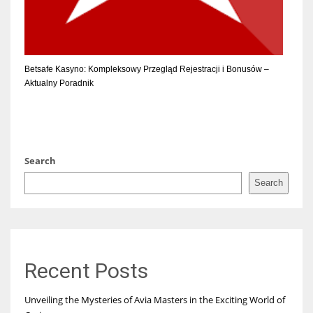
Betsafe Kasyno: Kompleksowy Przegląd Rejestracji i Bonusów –
Aktualny Poradnik
Search
Search
Recent Posts
Unveiling the Mysteries of Avia Masters in the Exciting World of