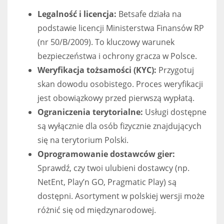
DEN
Legalność i licencja:
Betsafe działa na
24
podstawie licencji Ministerstwa Finansów RP
(nr 50/B/2009). To kluczowy warunek
PIT
bezpieczeństwa i ochrony gracza w Polsce.
20
Weryfikacja tożsamości (KYC):
Przygotuj
skan dowodu osobistego. Proces weryfikacji
NE
jest obowiązkowy przed pierwszą wypłatą.
16
Ograniczenia terytorialne:
Usługi dostępne
są wyłącznie dla osób fizycznie znajdujących
OAK
się na terytorium Polski.
19
Oprogramowanie dostawców gier:
Sprawdź, czy twoi ulubieni dostawcy (np.
NYG
NetEnt, Play’n GO, Pragmatic Play) są
dostępni. Asortyment w polskiej wersji może
24
różnić się od międzynarodowej.
MIA