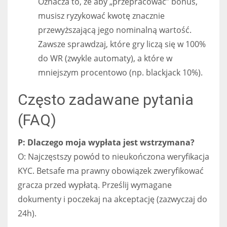
Oznacza to, że aby „przepracować” bonus,
musisz ryzykować kwotę znacznie
przewyższającą jego nominalną wartość.
Zawsze sprawdzaj, które gry liczą się w 100%
do WR (zwykle automaty), a które w
mniejszym procentowo (np. blackjack 10%).
Często zadawane pytania
(FAQ)
P: Dlaczego moja wypłata jest wstrzymana?
O: Najczęstszy powód to nieukończona weryfikacja
KYC. Betsafe ma prawny obowiązek zweryfikować
gracza przed wypłatą. Prześlij wymagane
dokumenty i poczekaj na akceptację (zazwyczaj do
24h).