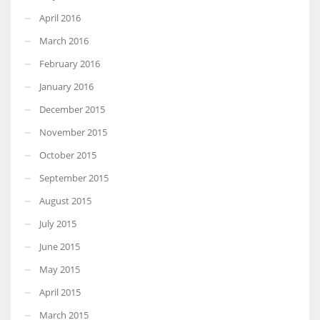
April 2016
March 2016
February 2016
January 2016
December 2015
November 2015
October 2015
September 2015
August 2015
July 2015
June 2015
May 2015
April 2015
March 2015