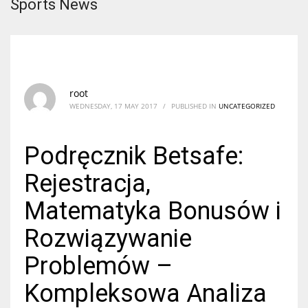
Sports News
root
WEDNESDAY, 17 MAY 2017
/
PUBLISHED IN
UNCATEGORIZED
Podręcznik Betsafe:
Rejestracja,
Matematyka Bonusów i
Rozwiązywanie
Problemów –
Kompleksowa Analiza