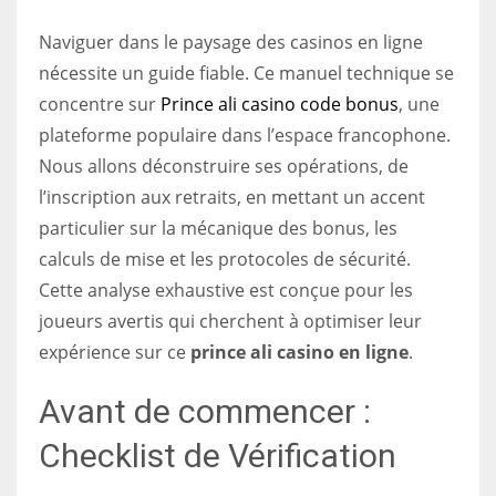
Naviguer dans le paysage des casinos en ligne
nécessite un guide fiable. Ce manuel technique se
concentre sur
Prince ali casino code bonus
, une
NYJ
plateforme populaire dans l’espace francophone.
3
Nous allons déconstruire ses opérations, de
l’inscription aux retraits, en mettant un accent
ATL
particulier sur la mécanique des bonus, les
24
calculs de mise et les protocoles de sécurité.
Cette analyse exhaustive est conçue pour les
IND
joueurs avertis qui cherchent à optimiser leur
34
expérience sur ce
prince ali casino en ligne
.
Avant de commencer :
MIN
6
Checklist de Vérification