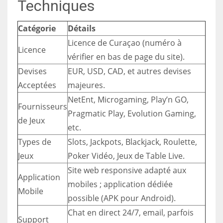
Techniques
Catégorie
Détails
Licence de Curaçao (numéro à
Licence
vérifier en bas de page du site).
Devises
EUR, USD, CAD, et autres devises
Acceptées
majeures.
NetEnt, Microgaming, Play’n GO,
Fournisseurs
Pragmatic Play, Evolution Gaming,
de Jeux
etc.
Types de
Slots, Jackpots, Blackjack, Roulette,
Jeux
Poker Vidéo, Jeux de Table Live.
Site web responsive adapté aux
Application
mobiles ; application dédiée
Mobile
possible (APK pour Android).
Chat en direct 24/7, email, parfois
Support