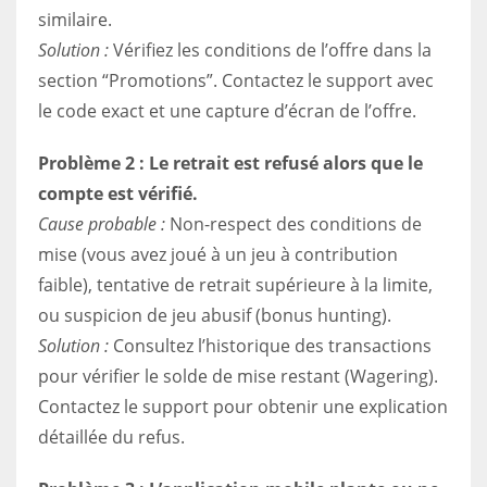
similaire.
Solution :
Vérifiez les conditions de l’offre dans la
section “Promotions”. Contactez le support avec
le code exact et une capture d’écran de l’offre.
Problème 2 : Le retrait est refusé alors que le
compte est vérifié.
Cause probable :
Non-respect des conditions de
mise (vous avez joué à un jeu à contribution
faible), tentative de retrait supérieure à la limite,
ou suspicion de jeu abusif (bonus hunting).
Solution :
Consultez l’historique des transactions
pour vérifier le solde de mise restant (Wagering).
Contactez le support pour obtenir une explication
détaillée du refus.