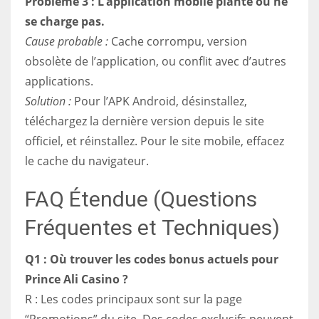
Problème 3 : L’application mobile plante ou ne
se charge pas.
Cause probable :
Cache corrompu, version
obsolète de l’application, ou conflit avec d’autres
applications.
Solution :
Pour l’APK Android, désinstallez,
téléchargez la dernière version depuis le site
officiel, et réinstallez. Pour le site mobile, effacez
le cache du navigateur.
FAQ Étendue (Questions
Fréquentes et Techniques)
Q1 : Où trouver les codes bonus actuels pour
Prince Ali Casino ?
R : Les codes principaux sont sur la page
“Promotions” du site. Des codes exclusifs peuvent