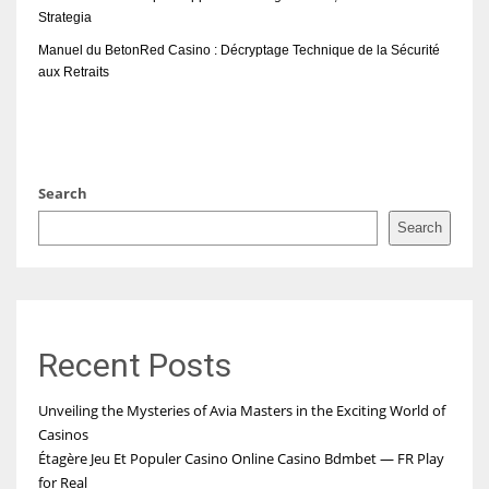
Strategia
Manuel du BetonRed Casino : Décryptage Technique de la Sécurité
aux Retraits
Search
Search
Recent Posts
Unveiling the Mysteries of Avia Masters in the Exciting World of
Casinos
Étagère Jeu Et Populer Casino Online Casino Bdmbet — FR Play
for Real