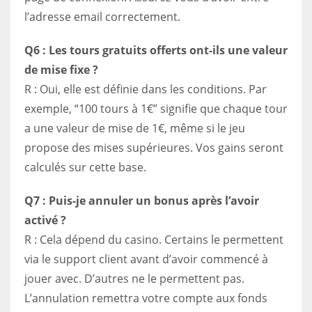
l’adresse email correctement.
Q6 : Les tours gratuits offerts ont-ils une valeur
de mise fixe ?
R : Oui, elle est définie dans les conditions. Par
exemple, “100 tours à 1€” signifie que chaque tour
a une valeur de mise de 1€, même si le jeu
propose des mises supérieures. Vos gains seront
calculés sur cette base.
Q7 : Puis-je annuler un bonus après l’avoir
activé ?
R : Cela dépend du casino. Certains le permettent
via le support client avant d’avoir commencé à
jouer avec. D’autres ne le permettent pas.
L’annulation remettra votre compte aux fonds