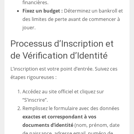
financières.
17
Fixez un budget :
Déterminez un bankroll et
des limites de perte avant de commencer à
DAL
jouer.
22
Processus d’Inscription et
WSH
de Vérification d’Identité
26
L’inscription est votre point d’entrée. Suivez ces
étapes rigoureuses :
Accédez au site officiel et cliquez sur
“S’inscrire”.
Remplissez le formulaire avec des données
exactes et correspondant à vos
documents d’identité
(nom, prénom, date
de naissance, adresse email, numéro de