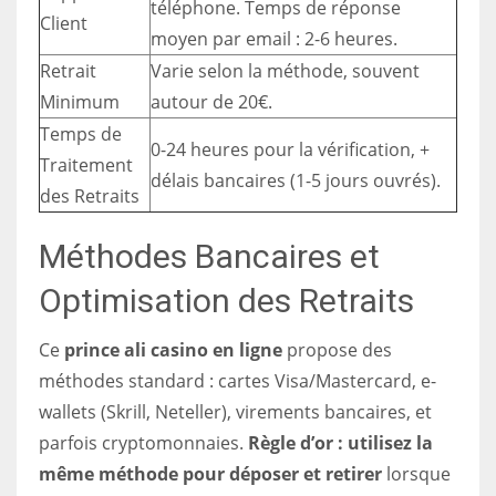
téléphone. Temps de réponse
Client
moyen par email : 2-6 heures.
Retrait
Varie selon la méthode, souvent
Minimum
autour de 20€.
Temps de
0-24 heures pour la vérification, +
Traitement
délais bancaires (1-5 jours ouvrés).
des Retraits
Méthodes Bancaires et
Optimisation des Retraits
Ce
prince ali casino en ligne
propose des
méthodes standard : cartes Visa/Mastercard, e-
wallets (Skrill, Neteller), virements bancaires, et
parfois cryptomonnaies.
Règle d’or : utilisez la
même méthode pour déposer et retirer
lorsque