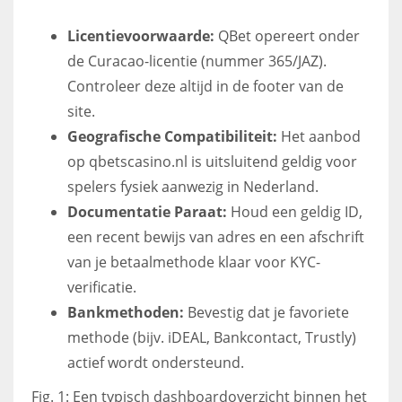
DEN
Licentievoorwaarde:
QBet opereert onder
24
de Curacao-licentie (nummer 365/JAZ).
PIT
Controleer deze altijd in de footer van de
20
site.
Geografische Compatibiliteit:
Het aanbod
op qbetscasino.nl is uitsluitend geldig voor
NE
spelers fysiek aanwezig in Nederland.
16
Documentatie Paraat:
Houd een geldig ID,
een recent bewijs van adres en een afschrift
OAK
van je betaalmethode klaar voor KYC-
19
verificatie.
Bankmethoden:
Bevestig dat je favoriete
NYG
methode (bijv. iDEAL, Bankcontact, Trustly)
24
actief wordt ondersteund.
Fig. 1: Een typisch dashboardoverzicht binnen het
MIA