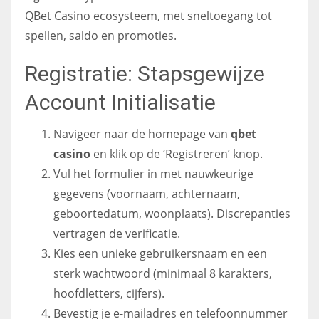
QBet Casino ecosysteem, met sneltoegang tot
17
spellen, saldo en promoties.
DAL
Registratie: Stapsgewijze
22
Account Initialisatie
WSH
Navigeer naar de homepage van
qbet
26
casino
en klik op de ‘Registreren’ knop.
Vul het formulier in met nauwkeurige
gegevens (voornaam, achternaam,
geboortedatum, woonplaats). Discrepanties
vertragen de verificatie.
Kies een unieke gebruikersnaam en een
sterk wachtwoord (minimaal 8 karakters,
hoofdletters, cijfers).
Bevestig je e-mailadres en telefoonnummer