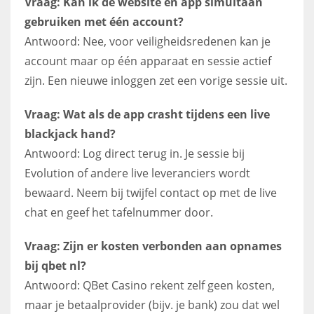
Vraag: Kan ik de website en app simultaan
gebruiken met één account?
Antwoord: Nee, voor veiligheidsredenen kan je
account maar op één apparaat en sessie actief
zijn. Een nieuwe inloggen zet een vorige sessie uit.
Vraag: Wat als de app crasht tijdens een live
blackjack hand?
Antwoord: Log direct terug in. Je sessie bij
Evolution of andere live leveranciers wordt
bewaard. Neem bij twijfel contact op met de live
chat en geef het tafelnummer door.
Vraag: Zijn er kosten verbonden aan opnames
bij qbet nl?
Antwoord: QBet Casino rekent zelf geen kosten,
maar je betaalprovider (bijv. je bank) zou dat wel