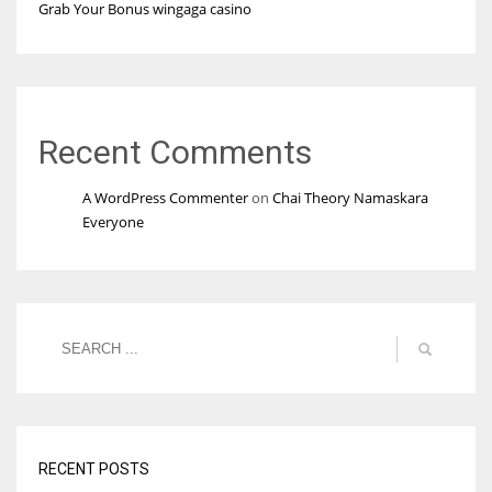
Grab Your Bonus wingaga casino
Recent Comments
A WordPress Commenter
on
Chai Theory Namaskara
Everyone
RECENT POSTS