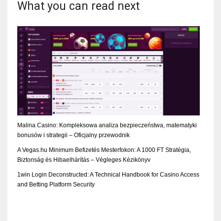
What you can read next
Malina Casino: Kompleksowa analiza bezpieczeństwa, matematyki
bonusów i strategii – Oficjalny przewodnik
A Vegas.hu Minimum Befizetés Mesterfokon: A 1000 FT Stratégia,
Biztonság és Hibaelhárítás – Végleges Kézikönyv
1win Login Deconstructed: A Technical Handbook for Casino Access
and Betting Platform Security