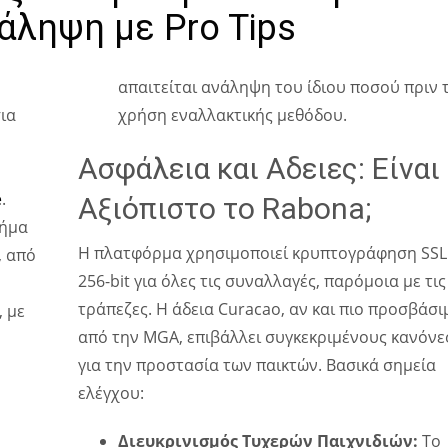
ληψη με Pro Tips
απαιτείται ανάληψη του ίδιου ποσού πριν 
ια
χρήση εναλλακτικής μεθόδου.
Ασφάλεια και Αδειες: Είναι
e
.
Αξιόπιστο το Rabona;
βήμα
Η πλατφόρμα χρησιμοποιεί κρυπτογράφηση SSL
, από
256-bit για όλες τις συναλλαγές, παρόμοια με τις
τράπεζες. Η άδεια Curacao, αν και πιο προσβάσι
 με
από την MGA, επιβάλλει συγκεκριμένους κανόνε
για την προστασία των παικτών. Βασικά σημεία
ελέγχου:
Διευκρινισμός Τυχερών Παιχνιδιών:
Το