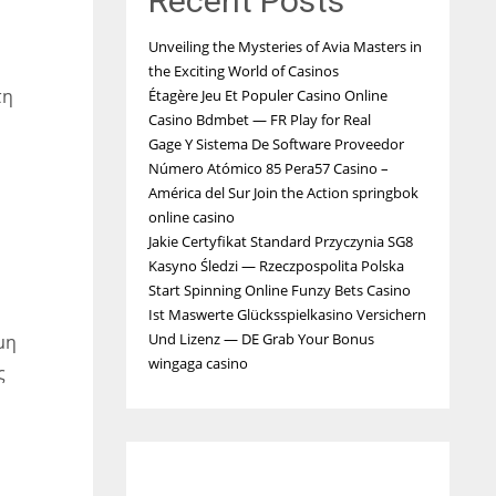
Recent Posts
Unveiling the Mysteries of Avia Masters in
the Exciting World of Casinos
τη
Étagère Jeu Et Populer Casino Online
Casino Bdmbet — FR Play for Real
Gage Y Sistema De Software Proveedor
Número Atómico 85 Pera57 Casino –
América del Sur Join the Action springbok
online casino
Jakie Certyfikat Standard Przyczynia SG8
Kasyno Śledzi — Rzeczpospolita Polska
Start Spinning Online Funzy Bets Casino
Ist Maswerte Glücksspielkasino Versichern
Und Lizenz — DE Grab Your Bonus
μη
wingaga casino
ς