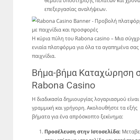
θέματα υποστήριξης πελατών και χρόν
επεξεργασίας αναλήψεων.
Η κύρια πύλη του Rabona casino – Μια σύγχρ
ενιαία πλατφόρμα για όλα τα αγαπημένα σας
παιχνίδια.
Βήμα-βήμα Καταχώρηση 
Rabona Casino
Η διαδικασία δημιουργίας λογαριασμού είναι
γραμμική και γρήγορη. Ακολουθήστε τα εξής
βήματα για ένα απρόσκοπτο ξεκίνημα:
Προσέλευση στην Ιστοσελίδα:
Μεταβε