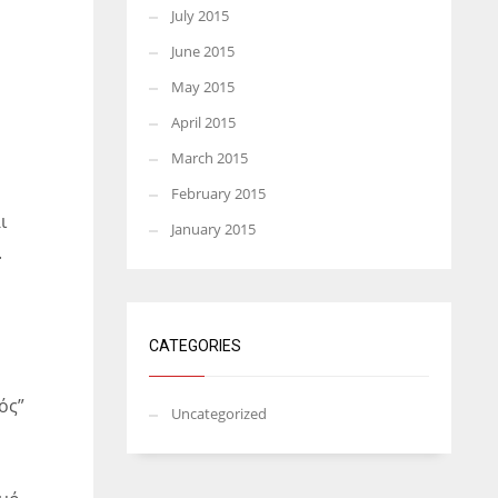
July 2015
June 2015
May 2015
April 2015
March 2015
February 2015
ι
January 2015
.
CATEGORIES
ός”
Uncategorized