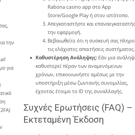
ο
Rabona casino app στο App
Store/Google Play ή στον ιστότοπο.
Απεγκαταστήστε και επαναεγκαταστή
σας,
την εφαρμογή.
Βεβαιωθείτε ότι η συσκευή σας πληρο
ια την
τις ελάχιστες απαιτήσεις συστήματος.
Καθυστέρηση Ανάληψης:
Εάν μια ανάληψ
ail
καθυστερεί πέραν των αναμενόμενων
μο για
χρόνων, επικοινωνήστε αμέσως με την
υποστήριξη μέσω ζωντανής συνομιλίας,
:
έχοντας έτοιμο το ID της συναλλαγής.
ατικό
εση
Συχνές Ερωτήσεις (FAQ) –
(2FA)
NYG
IND
Εκτεταμένη Έκδοση
24
34
ν
K
MIA
MIN