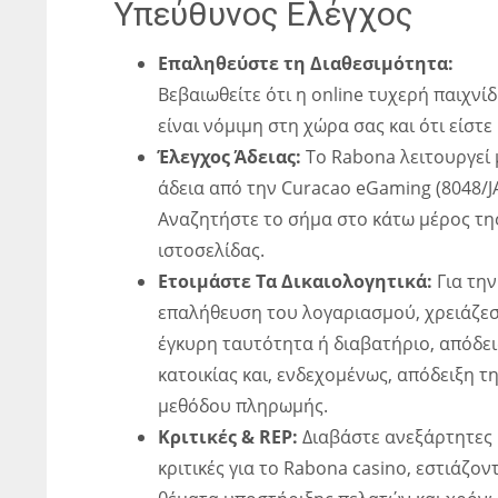
Υπεύθυνος Ελέγχος
Επαληθεύστε τη Διαθεσιμότητα:
Βεβαιωθείτε ότι η online τυχερή παιχνίδ
είναι νόμιμη στη χώρα σας και ότι είστε 
Έλεγχος Άδειας:
Το Rabona λειτουργεί 
άδεια από την Curacao eGaming (8048/JA
Αναζητήστε το σήμα στο κάτω μέρος τη
ιστοσελίδας.
Ετοιμάστε Τα Δικαιολογητικά:
Για την
επαλήθευση του λογαριασμού, χρειάζε
έγκυρη ταυτότητα ή διαβατήριο, απόδε
κατοικίας και, ενδεχομένως, απόδειξη τ
μεθόδου πληρωμής.
Κριτικές & REP:
Διαβάστε ανεξάρτητες
κριτικές για το Rabona casino, εστιάζον