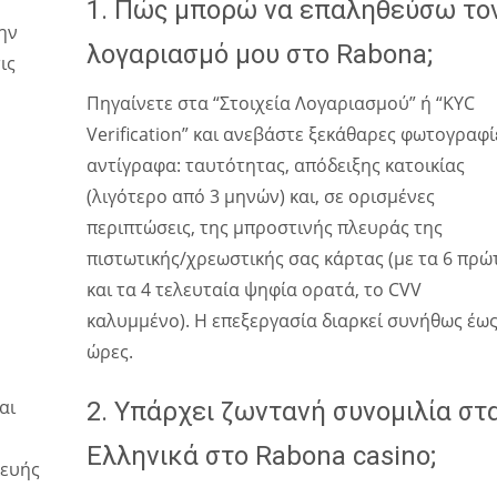
1. Πώς μπορώ να επαληθεύσω το
17
6
ην
λογαριασμό μου στο Rabona;
ις
Πηγαίνετε στα “Στοιχεία Λογαριασμού” ή “KYC
Verification” και ανεβάστε ξεκάθαρες φωτογραφί
αντίγραφα: ταυτότητας, απόδειξης κατοικίας
(λιγότερο από 3 μηνών) και, σε ορισμένες
περιπτώσεις, της μπροστινής πλευράς της
πιστωτικής/χρεωστικής σας κάρτας (με τα 6 πρώ
και τα 4 τελευταία ψηφία ορατά, το CVV
η
καλυμμένο). Η επεξεργασία διαρκεί συνήθως έως
ώρες.
αι
2. Υπάρχει ζωντανή συνομιλία στ
Ελληνικά στο Rabona casino;
κευής