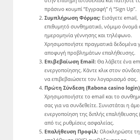
στην επίσημη ιστοσελίδα και πατήστε τ
πράσινο κουμπί “Εγγραφή” ή “Sign Up”.
Συμπλήρωση Φόρμας:
Εισάγετε email,
επιθυμητό συνθηματικό, νόμιμο όνομά 
ημερομηνία γέννησης και τηλέφωνο.
Χρησιμοποιήστε πραγματικά δεδομένα γ
αποφυγή προβλημάτων επαλήθευσης.
Επιβεβαίωση Email:
Θα λάβετε ένα em
ενεργοποίησης. Κάντε κλικ στον σύνδεσ
να επιβεβαιώσετε τον λογαριασμό σας.
Πρώτη Σύνδεση (Rabona casino login)
Χρησιμοποιήστε το email και το συνθημ
σας για να συνδεθείτε. Συνιστάται η άμ
ενεργοποίηση της διπλής επαλήθευσης 
NE
DAL
DEN
από τις ρυθμίσεις ασφαλείας.
16
22
24
Επαλήθευση Προφίλ:
Ολοκληρώστε τη
OA