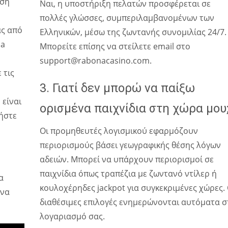
αση
Ναι, η υποστήριξη πελατών προσφέρεται σε
πολλές γλώσσες, συμπεριλαμβανομένων των
ας από
Ελληνικών, μέσω της ζωντανής συνομιλίας 24/7.
na
Μπορείτε επίσης να στείλετε email στο
support@rabonacasino.com.
 τις
3. Γιατί δεν μπορώ να παίξω
είναι
ορισμένα παιχνίδια στη χώρα μου
ήστε
Οι προμηθευτές λογισμικού εφαρμόζουν
περιορισμούς βάσει γεωγραφικής θέσης λόγων
αδειών. Μπορεί να υπάρχουν περιορισμοί σε
παιχνίδια όπως τραπέζια με ζωντανό ντίλερ ή
α
κουλοχέρηδες jackpot για συγκεκριμένες χώρες. 
ένα
διαθέσιμες επιλογές ενημερώνονται αυτόματα σ
λογαριασμό σας.