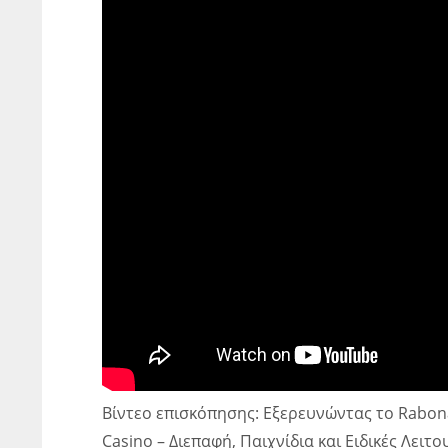
Βίντεο επισκόπησης: Εξερευνώντας το Rabon
Casino – Διεπαφή, Παιχνίδια και Ειδικές Λειτο