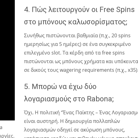
4. Πώς λειτουργούν οι Free Spins
στο μπόνους καλωσορίσματος;
Συνήθως πιστώνονται βαθμιαία (π.χ., 20 spins
ημερησίως για 5 ημέρες) σε ένα συγκεκριμένο
επιλεγμένο slot. Τα κέρδη από τα free spins
πιστώνονται ως μπόνους χρήματα και υπόκειντα
σε δικούς τους wagering requirements (π.χ., x35)
5. Μπορώ να έχω δύο
λογαριασμούς στο Rabona;
Όχι. Η πολιτική “Ένας Παίκτης – Ένας Λογαριασμ
είναι αυστηρή. Η δημιουργία πολλαπλών
a
λογαριασμών οδηγεί σε ακύρωση μπόνους,
υργίες.