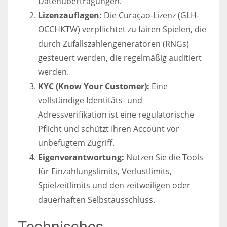
Datenübertragungen.
Lizenzauflagen:
Die Curaçao-Lizenz (GLH-
OCCHKTW) verpflichtet zu fairen Spielen, die
durch Zufallszahlengeneratoren (RNGs)
gesteuert werden, die regelmäßig auditiert
werden.
KYC (Know Your Customer):
Eine
vollständige Identitäts- und
Adressverifikation ist eine regulatorische
Pflicht und schützt Ihren Account vor
unbefugtem Zugriff.
Eigenverantwortung:
Nutzen Sie die Tools
für Einzahlungslimits, Verlustlimits,
Spielzeitlimits und den zeitweiligen oder
dauerhaften Selbstausschluss.
Technisches