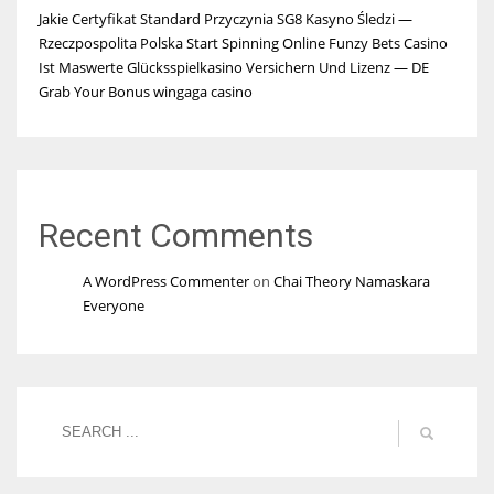
Jakie Certyfikat Standard Przyczynia SG8 Kasyno Śledzi —
Rzeczpospolita Polska Start Spinning Online Funzy Bets Casino
Ist Maswerte Glücksspielkasino Versichern Und Lizenz — DE
Grab Your Bonus wingaga casino
Recent Comments
A WordPress Commenter
on
Chai Theory Namaskara
Everyone