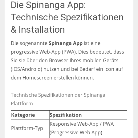
Die Spinanga App:
Technische Spezifikationen
& Installation
Die sogenannte
Spinanga App
ist eine
progressive Web-App (PWA). Dies bedeutet, dass
Sie sie über den Browser Ihres mobilen Geräts
(iOS/Android) nutzen und bei Bedarf ein Icon auf
dem Homescreen erstellen können.
Technische Spezifikationen der Spinanga
Plattform
Kategorie
Spezifikation
Responsive Web-App / PWA
Plattform-Typ
(Progressive Web App)