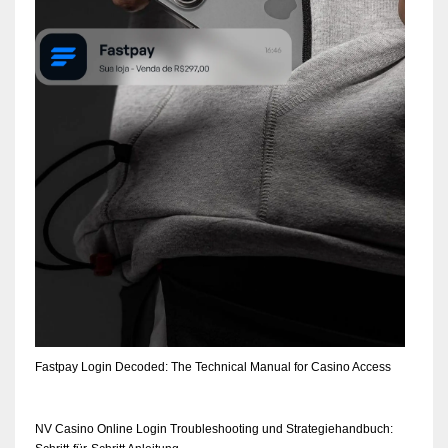
Fastpay Login Decoded: The Technical Manual for Casino Access
NV Casino Online Login Troubleshooting und Strategiehandbuch: