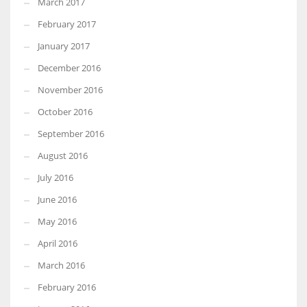
March 2017
February 2017
January 2017
December 2016
November 2016
October 2016
September 2016
August 2016
July 2016
June 2016
May 2016
April 2016
March 2016
February 2016