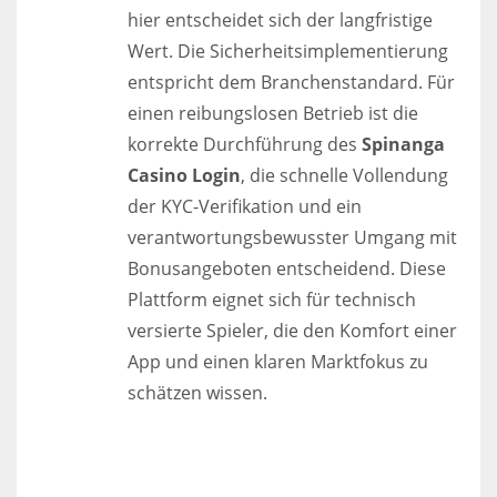
hier entscheidet sich der langfristige
Wert. Die Sicherheitsimplementierung
entspricht dem Branchenstandard. Für
einen reibungslosen Betrieb ist die
korrekte Durchführung des
Spinanga
Casino Login
, die schnelle Vollendung
der KYC-Verifikation und ein
verantwortungsbewusster Umgang mit
Bonusangeboten entscheidend. Diese
Plattform eignet sich für technisch
versierte Spieler, die den Komfort einer
App und einen klaren Marktfokus zu
schätzen wissen.