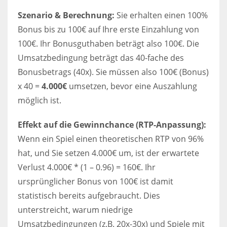
Szenario & Berechnung:
Sie erhalten einen 100%
Bonus bis zu 100€ auf Ihre erste Einzahlung von
100€. Ihr Bonusguthaben beträgt also 100€. Die
Umsatzbedingung beträgt das 40-fache des
Bonusbetrags (40x). Sie müssen also 100€ (Bonus)
x 40 =
4.000€
umsetzen, bevor eine Auszahlung
möglich ist.
Effekt auf die Gewinnchance (RTP-Anpassung):
Wenn ein Spiel einen theoretischen RTP von 96%
hat, und Sie setzen 4.000€ um, ist der erwartete
Verlust 4.000€ * (1 – 0.96) = 160€. Ihr
ursprünglicher Bonus von 100€ ist damit
statistisch bereits aufgebraucht. Dies
unterstreicht, warum niedrige
Umsatzbedingungen (z.B. 20x-30x) und Spiele mit