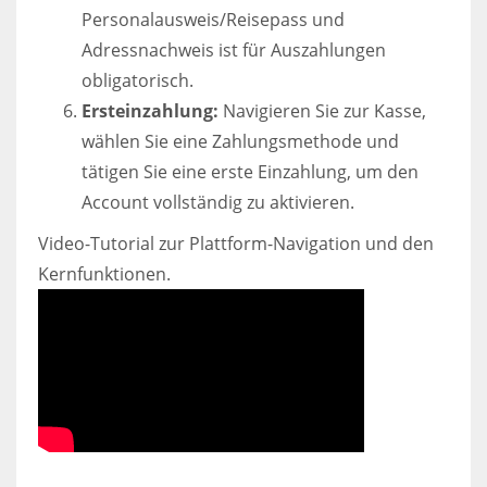
Personalausweis/Reisepass und
Adressnachweis ist für Auszahlungen
obligatorisch.
Ersteinzahlung:
Navigieren Sie zur Kasse,
wählen Sie eine Zahlungsmethode und
tätigen Sie eine erste Einzahlung, um den
Account vollständig zu aktivieren.
Video-Tutorial zur Plattform-Navigation und den
Kernfunktionen.