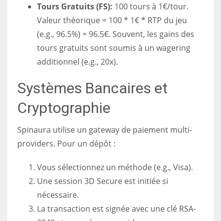
Tours Gratuits (FS):
100 tours à 1€/tour.
Valeur théorique = 100 * 1€ * RTP du jeu
(e.g., 96.5%) = 96.5€. Souvent, les gains des
tours gratuits sont soumis à un wagering
additionnel (e.g., 20x).
Systèmes Bancaires et
Cryptographie
Spinaura utilise un gateway de paiement multi-
providers. Pour un dépôt :
Vous sélectionnez un méthode (e.g., Visa).
Une session 3D Secure est initiée si
nécessaire.
La transaction est signée avec une clé RSA-