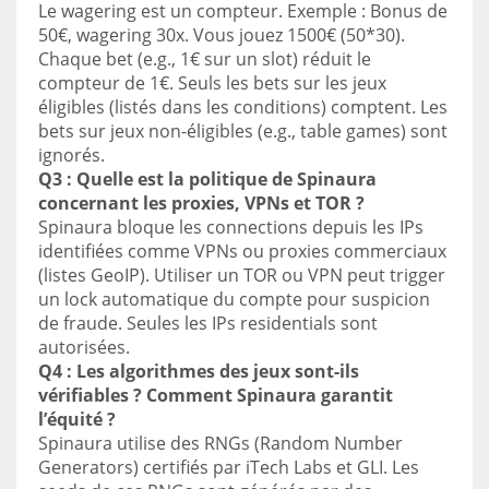
Le wagering est un compteur. Exemple : Bonus de
50€, wagering 30x. Vous jouez 1500€ (50*30).
Chaque bet (e.g., 1€ sur un slot) réduit le
compteur de 1€. Seuls les bets sur les jeux
éligibles (listés dans les conditions) comptent. Les
bets sur jeux non-éligibles (e.g., table games) sont
ignorés.
Q3 : Quelle est la politique de Spinaura
concernant les proxies, VPNs et TOR ?
Spinaura bloque les connections depuis les IPs
identifiées comme VPNs ou proxies commerciaux
(listes GeoIP). Utiliser un TOR ou VPN peut trigger
un lock automatique du compte pour suspicion
de fraude. Seules les IPs residentials sont
autorisées.
Q4 : Les algorithmes des jeux sont-ils
vérifiables ? Comment Spinaura garantit
l’équité ?
Spinaura utilise des RNGs (Random Number
Generators) certifiés par iTech Labs et GLI. Les