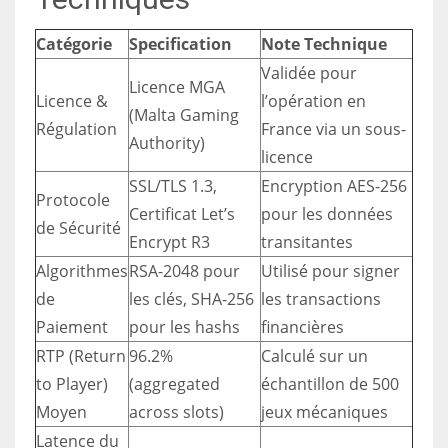
Catégorie
Specification
Note Technique
Validée pour
Licence MGA
Licence &
l’opération en
(Malta Gaming
Régulation
France via un sous-
Authority)
licence
SSL/TLS 1.3,
Encryption AES-256
Protocole
Certificat Let’s
pour les données
de Sécurité
Encrypt R3
transitantes
Algorithmes
RSA-2048 pour
Utilisé pour signer
de
les clés, SHA-256
les transactions
Paiement
pour les hashs
financières
RTP (Return
96.2%
Calculé sur un
to Player)
(aggregated
échantillon de 500
Moyen
across slots)
jeux mécaniques
Latence du