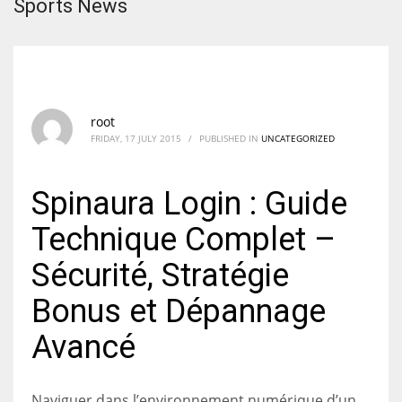
Sports News
root
FRIDAY, 17 JULY 2015
/
PUBLISHED IN
UNCATEGORIZED
Spinaura Login : Guide
Technique Complet –
Sécurité, Stratégie
Bonus et Dépannage
Avancé
Naviguer dans l’environnement numérique d’un