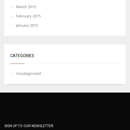
March 2015
February 2015
January 2015
CATEGORIES
Uncategorized
SIGN UP TO OUR NEWSLETTER