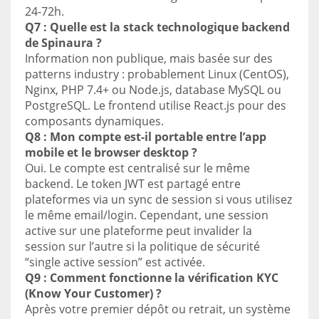
24-72h.
Q7 : Quelle est la stack technologique backend
de Spinaura ?
Information non publique, mais basée sur des
patterns industry : probablement Linux (CentOS),
Nginx, PHP 7.4+ ou Node.js, database MySQL ou
PostgreSQL. Le frontend utilise React.js pour des
composants dynamiques.
Q8 : Mon compte est-il portable entre l’app
mobile et le browser desktop ?
Oui. Le compte est centralisé sur le même
backend. Le token JWT est partagé entre
plateformes via un sync de session si vous utilisez
le même email/login. Cependant, une session
active sur une plateforme peut invalider la
session sur l’autre si la politique de sécurité
“single active session” est activée.
Q9 : Comment fonctionne la vérification KYC
(Know Your Customer) ?
Après votre premier dépôt ou retrait, un système