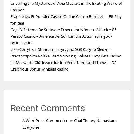
Unveiling the Mysteries of Avia Masters in the Exciting World of
Casinos
Étagère Jeu Et Populer Casino Online Casino Bdmbet — FR Play
for Real
Gage Y Sistema De Software Proveedor Número Atómico 85
Pera57 Casino – América del Sur Join the Action springbok
online casino
Jakie Certyfikat Standard Przyczynia SG8 Kasyno Śledzi —
Rzeczpospolita Polska Start Spinning Online Funzy Bets Casino
Ist Maswerte Glücksspielkasino Versichern Und Lizenz — DE
Grab Your Bonus wingaga casino
Recent Comments
A WordPress Commenter
on
Chai Theory Namaskara
Everyone