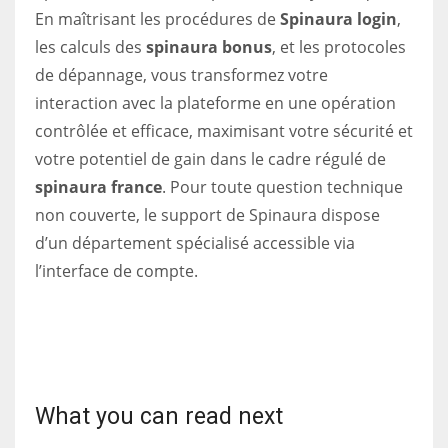
En maîtrisant les procédures de
Spinaura login
,
les calculs des
spinaura bonus
, et les protocoles
de dépannage, vous transformez votre
interaction avec la plateforme en une opération
contrôlée et efficace, maximisant votre sécurité et
votre potentiel de gain dans le cadre régulé de
spinaura france
. Pour toute question technique
non couverte, le support de Spinaura dispose
d’un département spécialisé accessible via
l’interface de compte.
What you can read next