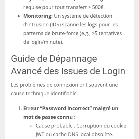
requise pour tout transfert > 500€.
Monitoring:
Un système de détection
d’intrusion (IDS) scanne les logs pour les
patterns de brute-force (e.g., >5 tentatives
de login/minute).
Guide de Dépannage
Avancé des Issues de Login
Les problèmes de connexion ont souvent une
cause technique identifiable.
Erreur “Password Incorrect” malgré un
mot de passe connu :
Cause probable : Corruption du cookie
JWT ou cache DNS local obsolète.