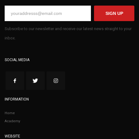
SIGN UP
Subscribe to our newsletter and receive our latest news straight to your
inbox.
SOCIAL MEDIA
INFORMATION
Home
Academy
WEBSITE