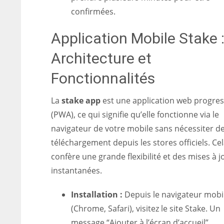
confirmées.
WSH
WSH
26
26
Application Mobile Stake 
Architecture et
Fonctionnalités
La
stake app
est une application web progres
(PWA), ce qui signifie qu’elle fonctionne via le
navigateur de votre mobile sans nécessiter d
téléchargement depuis les stores officiels. Cel
confère une grande flexibilité et des mises à j
instantanées.
Installation :
Depuis le navigateur mobi
(Chrome, Safari), visitez le site Stake. Un
message “Ajouter à l’écran d’accueil”