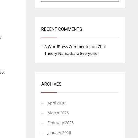
RECENT COMMENTS
u
A WordPress Commenter
on
Chai
Theory Namaskara Everyone
es.
ARCHIVES
April 2026
March 2026
February 2026
January 2026