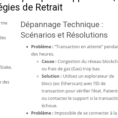
égies de Retrait
Dépannage Technique :
orme
Scénarios et Résolutions
des
Problème :
“Transaction en attente” penda
des heures.
Cause :
Congestion du réseau blockch
Stake,
ou frais de gaz (Gas) trop bas.
Solution :
Utilisez un explorateur de
e des
blocs (ex: Etherscan) avec l’ID de
transaction pour vérifier l’état. Patient
ou contactez le support si la transacti
échoue.
Problème :
Impossible de se connecter à la