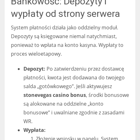
Bankowość: Depozyty i
wypłaty od strony serwera
System płatności działa jako oddzielny moduł.
Depozyty są księgowane niemal natychmiast,
ponieważ to wpłata na konto kasyna. Wypłaty to
proces wieloetapowy.
Depozyt:
Po zatwierdzeniu przez dostawcę
płatności, kwota jest dodawana do twojego
salda „gotówkowego”. Jeśli aktywujesz
stonevegas casino bonus
, środki bonusowe
są alokowane na oddzielne „konto
bonusowe” i uwalniane zgodnie z zasadami
WR.
Wypłata:
Złożenie wniosku w panelu. System