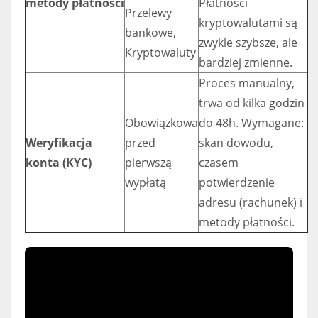
metody płatności
Płatności
Przelewy
kryptowalutami są
bankowe,
zwykle szybsze, ale
Kryptowaluty
bardziej zmienne.
Proces manualny,
trwa od kilka godzin
Obowiązkowa
do 48h. Wymagane:
Weryfikacja
przed
skan dowodu,
konta (KYC)
pierwszą
czasem
wypłatą
potwierdzenie
adresu (rachunek) i
metody płatności.