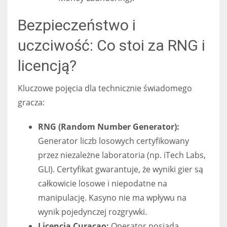
Bezpieczeństwo i
uczciwość: Co stoi za RNG i
licencją?
Kluczowe pojęcia dla technicznie świadomego
gracza:
RNG (Random Number Generator):
Generator liczb losowych certyfikowany
przez niezależne laboratoria (np. iTech Labs,
GLI). Certyfikat gwarantuje, że wyniki gier są
całkowicie losowe i niepodatne na
manipulację. Kasyno nie ma wpływu na
wynik pojedynczej rozgrywki.
Licencja Curacao:
Operator posiada