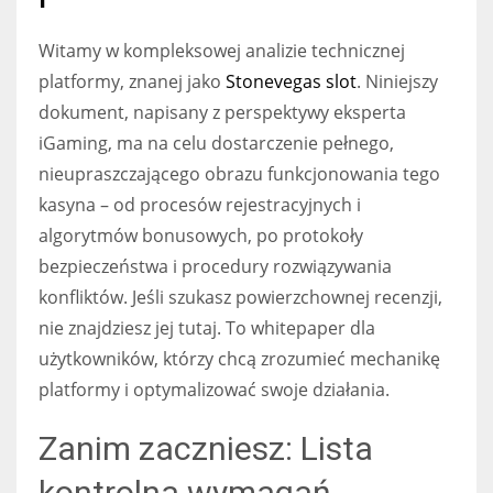
Witamy w kompleksowej analizie technicznej
platformy, znanej jako
Stonevegas slot
. Niniejszy
dokument, napisany z perspektywy eksperta
NYJ
iGaming, ma na celu dostarczenie pełnego,
3
nieupraszczającego obrazu funkcjonowania tego
kasyna – od procesów rejestracyjnych i
ATL
algorytmów bonusowych, po protokoły
24
bezpieczeństwa i procedury rozwiązywania
konfliktów. Jeśli szukasz powierzchownej recenzji,
IND
nie znajdziesz jej tutaj. To whitepaper dla
34
użytkowników, którzy chcą zrozumieć mechanikę
platformy i optymalizować swoje działania.
MIN
6
Zanim zaczniesz: Lista
kontrolna wymagań