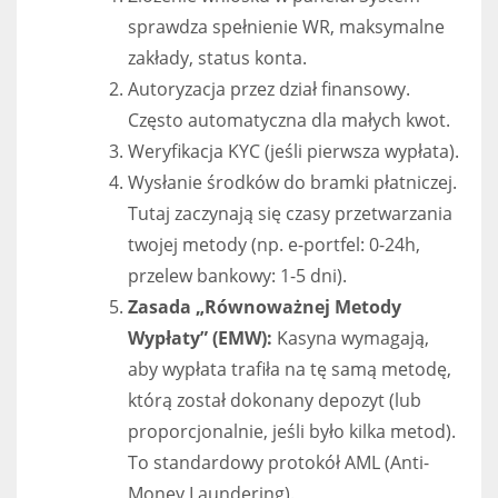
sprawdza spełnienie WR, maksymalne
zakłady, status konta.
Autoryzacja przez dział finansowy.
Często automatyczna dla małych kwot.
Weryfikacja KYC (jeśli pierwsza wypłata).
Wysłanie środków do bramki płatniczej.
Tutaj zaczynają się czasy przetwarzania
twojej metody (np. e-portfel: 0-24h,
przelew bankowy: 1-5 dni).
Zasada „Równoważnej Metody
Wypłaty” (EMW):
Kasyna wymagają,
aby wypłata trafiła na tę samą metodę,
którą został dokonany depozyt (lub
proporcjonalnie, jeśli było kilka metod).
To standardowy protokół AML (Anti-
Money Laundering).