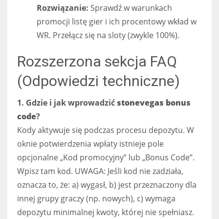
Rozwiązanie:
Sprawdź w warunkach
promocji listę gier i ich procentowy wkład w
WR. Przełącz się na sloty (zwykle 100%).
Rozszerzona sekcja FAQ
(Odpowiedzi techniczne)
1. Gdzie i jak wprowadzić
stonevegas bonus
code
?
Kody aktywuje się podczas procesu depozytu. W
oknie potwierdzenia wpłaty istnieje pole
opcjonalne „Kod promocyjny” lub „Bonus Code”.
Wpisz tam kod. UWAGA: Jeśli kod nie zadziała,
oznacza to, że: a) wygasł, b) jest przeznaczony dla
innej grupy graczy (np. nowych), c) wymaga
depozytu minimalnej kwoty, której nie spełniasz.