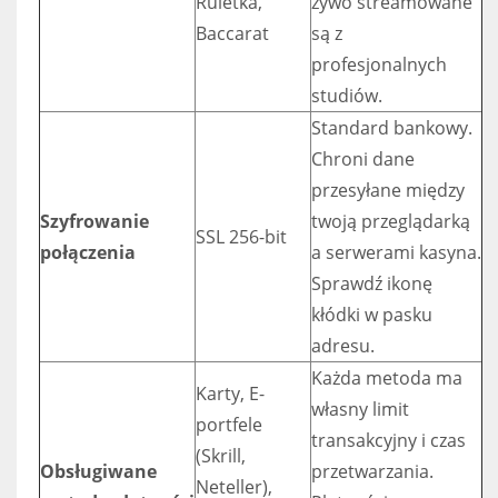
Ruletka,
żywo streamowane
Baccarat
są z
profesjonalnych
studiów.
Standard bankowy.
Chroni dane
przesyłane między
Szyfrowanie
twoją przeglądarką
SSL 256-bit
połączenia
a serwerami kasyna.
Sprawdź ikonę
kłódki w pasku
adresu.
Każda metoda ma
Karty, E-
własny limit
portfele
transakcyjny i czas
(Skrill,
Obsługiwane
przetwarzania.
Neteller),