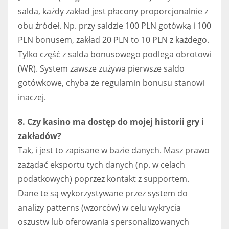
salda, każdy zakład jest płacony proporcjonalnie z
obu źródeł. Np. przy saldzie 100 PLN gotówką i 100
PLN bonusem, zakład 20 PLN to 10 PLN z każdego.
Tylko część z salda bonusowego podlega obrotowi
(WR). System zawsze zużywa pierwsze saldo
gotówkowe, chyba że regulamin bonusu stanowi
inaczej.
8. Czy kasino ma dostęp do mojej historii gry i
zakładów?
Tak, i jest to zapisane w bazie danych. Masz prawo
zażądać eksportu tych danych (np. w celach
podatkowych) poprzez kontakt z supportem.
Dane te są wykorzystywane przez system do
analizy patterns (wzorców) w celu wykrycia
oszustw lub oferowania spersonalizowanych