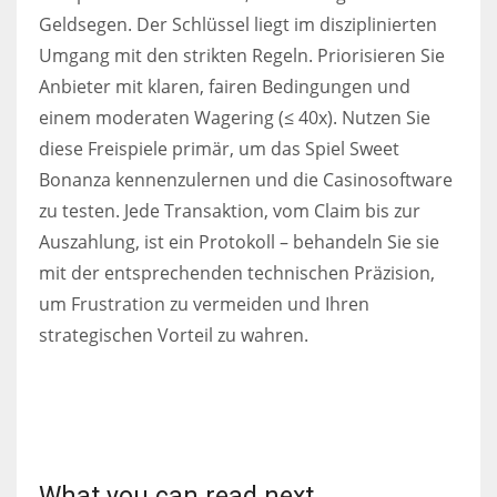
Geldsegen. Der Schlüssel liegt im disziplinierten
Umgang mit den strikten Regeln. Priorisieren Sie
Anbieter mit klaren, fairen Bedingungen und
einem moderaten Wagering (≤ 40x). Nutzen Sie
diese Freispiele primär, um das Spiel Sweet
Bonanza kennenzulernen und die Casinosoftware
zu testen. Jede Transaktion, vom Claim bis zur
Auszahlung, ist ein Protokoll – behandeln Sie sie
mit der entsprechenden technischen Präzision,
um Frustration zu vermeiden und Ihren
strategischen Vorteil zu wahren.
What you can read next