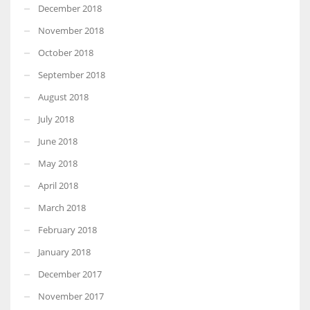
December 2018
November 2018
October 2018
September 2018
August 2018
July 2018
June 2018
May 2018
April 2018
March 2018
February 2018
January 2018
December 2017
November 2017