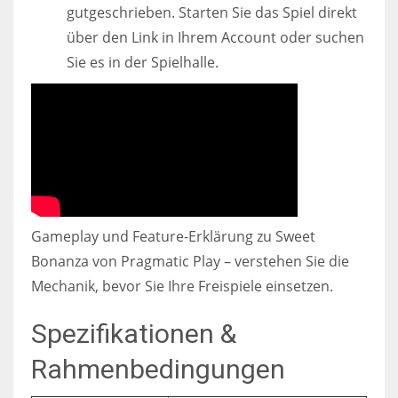
gutgeschrieben. Starten Sie das Spiel direkt
über den Link in Ihrem Account oder suchen
Sie es in der Spielhalle.
Gameplay und Feature-Erklärung zu Sweet
Bonanza von Pragmatic Play – verstehen Sie die
Mechanik, bevor Sie Ihre Freispiele einsetzen.
Spezifikationen &
Rahmenbedingungen