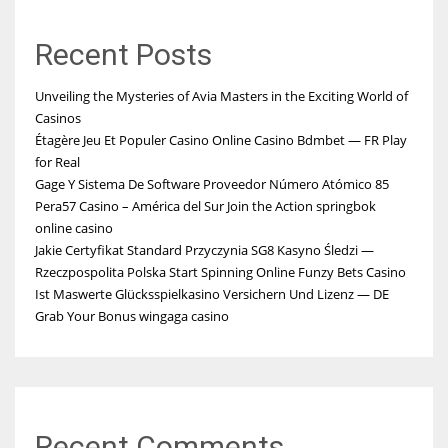
Recent Posts
Unveiling the Mysteries of Avia Masters in the Exciting World of
Casinos
Étagère Jeu Et Populer Casino Online Casino Bdmbet — FR Play
for Real
Gage Y Sistema De Software Proveedor Número Atómico 85
Pera57 Casino – América del Sur Join the Action springbok
online casino
Jakie Certyfikat Standard Przyczynia SG8 Kasyno Śledzi —
Rzeczpospolita Polska Start Spinning Online Funzy Bets Casino
Ist Maswerte Glücksspielkasino Versichern Und Lizenz — DE
Grab Your Bonus wingaga casino
Recent Comments