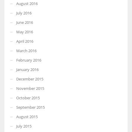
August 2016
July 2016
June 2016
May 2016
April 2016
March 2016
February 2016
January 2016
December 2015
November 2015
October 2015
September 2015
August 2015
July 2015