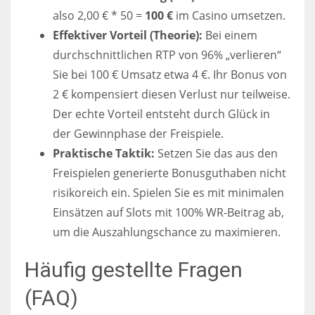
also 2,00 € * 50 =
100 €
im Casino umsetzen.
Effektiver Vorteil (Theorie):
Bei einem
durchschnittlichen RTP von 96% „verlieren“
Sie bei 100 € Umsatz etwa 4 €. Ihr Bonus von
2 € kompensiert diesen Verlust nur teilweise.
Der echte Vorteil entsteht durch Glück in
der Gewinnphase der Freispiele.
Praktische Taktik:
Setzen Sie das aus den
Freispielen generierte Bonusguthaben nicht
risikoreich ein. Spielen Sie es mit minimalen
Einsätzen auf Slots mit 100% WR-Beitrag ab,
um die Auszahlungschance zu maximieren.
Häufig gestellte Fragen
(FAQ)