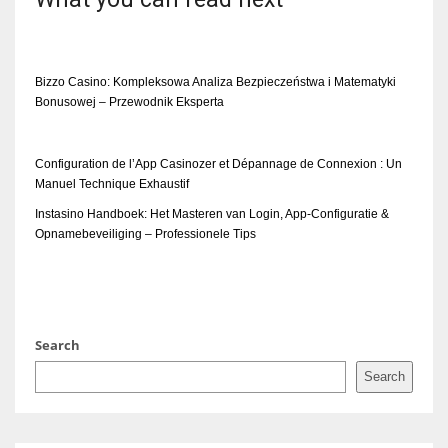
Bizzo Casino: Kompleksowa Analiza Bezpieczeństwa i Matematyki
Bonusowej – Przewodnik Eksperta
Configuration de l’App Casinozer et Dépannage de Connexion : Un
Manuel Technique Exhaustif
Instasino Handboek: Het Masteren van Login, App-Configuratie &
Opnamebeveiliging – Professionele Tips
Search
Search