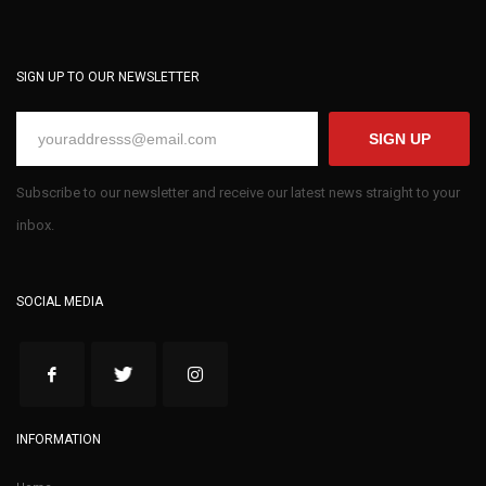
SIGN UP TO OUR NEWSLETTER
SIGN UP
Subscribe to our newsletter and receive our latest news straight to your
inbox.
SOCIAL MEDIA
INFORMATION