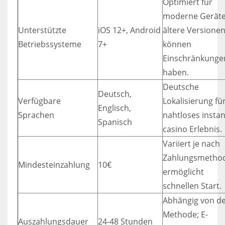
Optimiert für
moderne Geräte
Unterstützte
iOS 12+, Android
ältere Versione
Betriebssysteme
7+
können
Einschränkunge
haben.
Deutsche
Deutsch,
Verfügbare
Lokalisierung fü
Englisch,
Sprachen
nahtloses instan
Spanisch
casino Erlebnis.
Variiert je nach
Zahlungsmetho
Mindesteinzahlung
10€
ermöglicht
schnellen Start.
Abhängig von d
Methode; E-
Auszahlungsdauer
24-48 Stunden