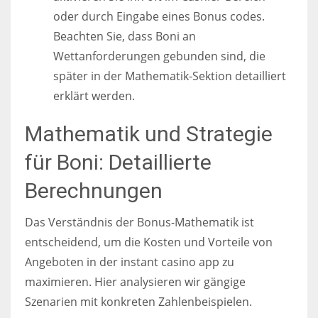
oder durch Eingabe eines Bonus codes.
Beachten Sie, dass Boni an
Wettanforderungen gebunden sind, die
später in der Mathematik-Sektion detailliert
erklärt werden.
Mathematik und Strategie
für Boni: Detaillierte
Berechnungen
Das Verständnis der Bonus-Mathematik ist
entscheidend, um die Kosten und Vorteile von
Angeboten in der instant casino app zu
maximieren. Hier analysieren wir gängige
Szenarien mit konkreten Zahlenbeispielen.