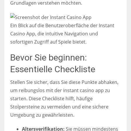
Grundlagen verstehen möchten.
DEN
24
Ein Blick auf die Benutzeroberfläche der Instant
PIT
Casino App, die intuitive Navigation und
20
sofortigen Zugriff auf Spiele bietet.
NE
Bevor Sie beginnen:
16
Essentielle Checkliste
OAK
Stellen Sie sicher, dass Sie diese Punkte abhaken,
19
um reibungslos mit der instant casino app zu
starten. Diese Checkliste hilft, häufige
NYG
Stolpersteine zu vermeiden und eine sichere
24
Umgebung zu gewährleisten.
Altersverifikation:
Sie müssen mindestens
MIA