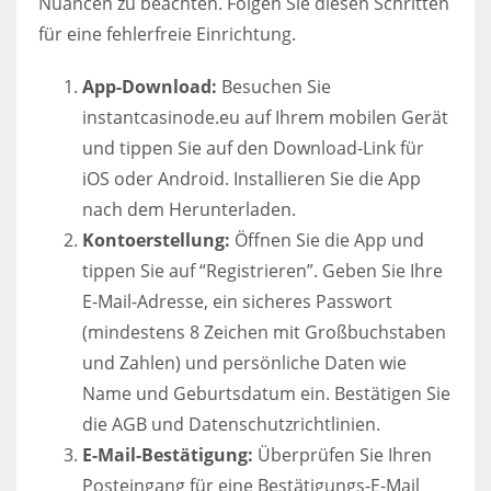
Nuancen zu beachten. Folgen Sie diesen Schritten
für eine fehlerfreie Einrichtung.
App-Download:
Besuchen Sie
instantcasinode.eu auf Ihrem mobilen Gerät
und tippen Sie auf den Download-Link für
iOS oder Android. Installieren Sie die App
nach dem Herunterladen.
Kontoerstellung:
Öffnen Sie die App und
tippen Sie auf “Registrieren”. Geben Sie Ihre
E-Mail-Adresse, ein sicheres Passwort
(mindestens 8 Zeichen mit Großbuchstaben
und Zahlen) und persönliche Daten wie
Name und Geburtsdatum ein. Bestätigen Sie
die AGB und Datenschutzrichtlinien.
E-Mail-Bestätigung:
Überprüfen Sie Ihren
Posteingang für eine Bestätigungs-E-Mail