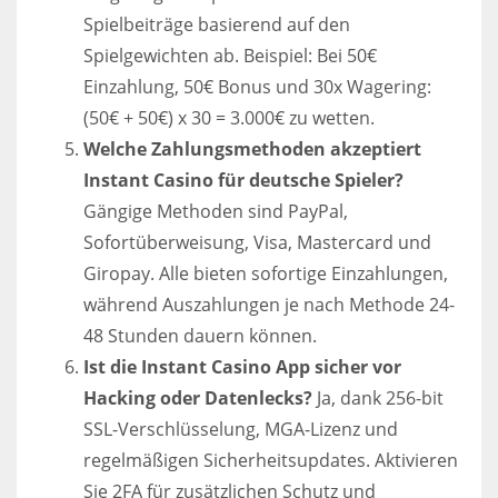
Spielbeiträge basierend auf den
Spielgewichten ab. Beispiel: Bei 50€
Einzahlung, 50€ Bonus und 30x Wagering:
(50€ + 50€) x 30 = 3.000€ zu wetten.
Welche Zahlungsmethoden akzeptiert
Instant Casino für deutsche Spieler?
Gängige Methoden sind PayPal,
Sofortüberweisung, Visa, Mastercard und
Giropay. Alle bieten sofortige Einzahlungen,
während Auszahlungen je nach Methode 24-
48 Stunden dauern können.
Ist die Instant Casino App sicher vor
Hacking oder Datenlecks?
Ja, dank 256-bit
SSL-Verschlüsselung, MGA-Lizenz und
regelmäßigen Sicherheitsupdates. Aktivieren
Sie 2FA für zusätzlichen Schutz und