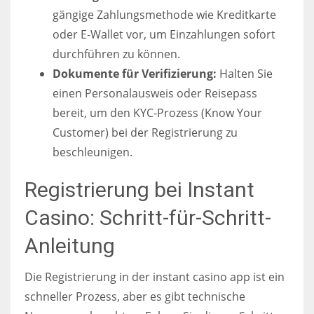
gängige Zahlungsmethode wie Kreditkarte
oder E-Wallet vor, um Einzahlungen sofort
durchführen zu können.
Dokumente für Verifizierung:
Halten Sie
einen Personalausweis oder Reisepass
bereit, um den KYC-Prozess (Know Your
Customer) bei der Registrierung zu
beschleunigen.
Registrierung bei Instant
Casino: Schritt-für-Schritt-
Anleitung
Die Registrierung in der instant casino app ist ein
schneller Prozess, aber es gibt technische