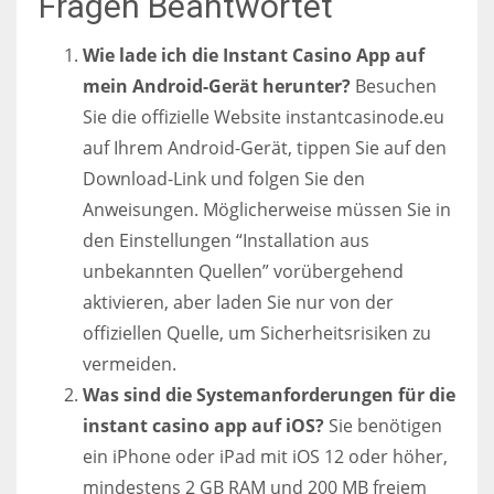
Fragen Beantwortet
Wie lade ich die Instant Casino App auf
mein Android-Gerät herunter?
Besuchen
Sie die offizielle Website instantcasinode.eu
auf Ihrem Android-Gerät, tippen Sie auf den
Download-Link und folgen Sie den
Anweisungen. Möglicherweise müssen Sie in
den Einstellungen “Installation aus
unbekannten Quellen” vorübergehend
aktivieren, aber laden Sie nur von der
offiziellen Quelle, um Sicherheitsrisiken zu
vermeiden.
Was sind die Systemanforderungen für die
instant casino app auf iOS?
Sie benötigen
ein iPhone oder iPad mit iOS 12 oder höher,
mindestens 2 GB RAM und 200 MB freiem