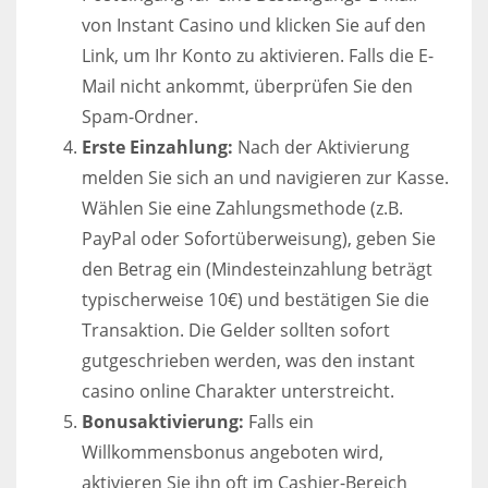
von Instant Casino und klicken Sie auf den
Link, um Ihr Konto zu aktivieren. Falls die E-
Mail nicht ankommt, überprüfen Sie den
Spam-Ordner.
Erste Einzahlung:
Nach der Aktivierung
melden Sie sich an und navigieren zur Kasse.
Wählen Sie eine Zahlungsmethode (z.B.
PayPal oder Sofortüberweisung), geben Sie
den Betrag ein (Mindesteinzahlung beträgt
typischerweise 10€) und bestätigen Sie die
Transaktion. Die Gelder sollten sofort
gutgeschrieben werden, was den instant
casino online Charakter unterstreicht.
Bonusaktivierung:
Falls ein
Willkommensbonus angeboten wird,
aktivieren Sie ihn oft im Cashier-Bereich