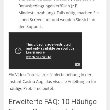
Bonusbedingungen erfüllen (z.B.
Mindesteinzahlung). Falls nötig, machen Sie
einen Screenshot und wenden Sie sich an
den Support.
Ein Video-Tutorial zur Fehlerbehebung in der
Instant Casino App, das visuelle Anleitungen für
häufige Probleme bietet.
Erweiterte FAQ: 10 Häufige