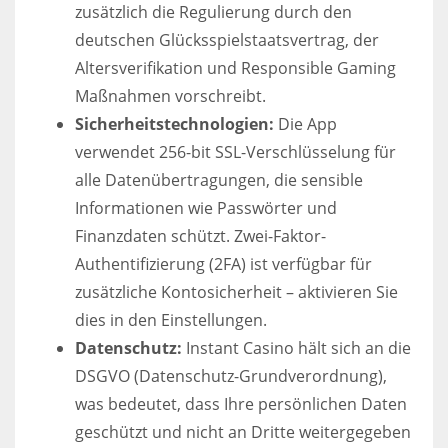
zusätzlich die Regulierung durch den
deutschen Glücksspielstaatsvertrag, der
Altersverifikation und Responsible Gaming
Maßnahmen vorschreibt.
Sicherheitstechnologien:
Die App
verwendet 256-bit SSL-Verschlüsselung für
alle Datenübertragungen, die sensible
Informationen wie Passwörter und
Finanzdaten schützt. Zwei-Faktor-
Authentifizierung (2FA) ist verfügbar für
zusätzliche Kontosicherheit – aktivieren Sie
dies in den Einstellungen.
Datenschutz:
Instant Casino hält sich an die
DSGVO (Datenschutz-Grundverordnung),
was bedeutet, dass Ihre persönlichen Daten
geschützt und nicht an Dritte weitergegeben