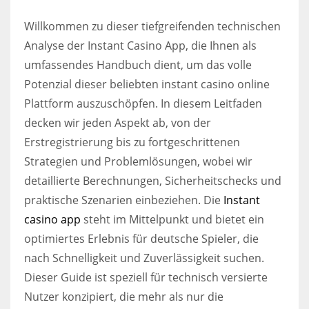
Willkommen zu dieser tiefgreifenden technischen
Analyse der Instant Casino App, die Ihnen als
umfassendes Handbuch dient, um das volle
NYJ
Potenzial dieser beliebten instant casino online
3
Plattform auszuschöpfen. In diesem Leitfaden
decken wir jeden Aspekt ab, von der
ATL
Erstregistrierung bis zu fortgeschrittenen
24
Strategien und Problemlösungen, wobei wir
detaillierte Berechnungen, Sicherheitschecks und
IND
praktische Szenarien einbeziehen. Die
Instant
34
casino app
steht im Mittelpunkt und bietet ein
optimiertes Erlebnis für deutsche Spieler, die
MIN
nach Schnelligkeit und Zuverlässigkeit suchen.
6
Dieser Guide ist speziell für technisch versierte
Nutzer konzipiert, die mehr als nur die