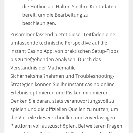
die Hotline an. Halten Sie Ihre Kontodaten
bereit, um die Bearbeitung zu
beschleunigen.
Zusammenfassend bietet dieser Leitfaden eine
umfassende technische Perspektive auf die
Instant Casino App, von praktischen Setup-Tipps
bis zu tiefgehenden Analysen. Durch das
Verständnis der Mathematik,
Sicherheitsmaßnahmen und Troubleshooting-
Strategien können Sie Ihr instant casino online
Erlebnis optimieren und Risiken minimieren.
Denken Sie daran, stets verantwortungsvoll zu
spielen und die offiziellen Quellen zu nutzen, um
die Vorteile dieser schnellen und zuverlässigen
Plattform voll auszuschöpfen. Bei weiteren Fragen