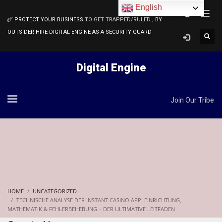
English
×
PROTECT YOUR BUSINESS
TO GET TRAPPED/RULED
, BY
MATCHES
OUTSIDER
HIRE DIGITAL ENGINE AS A SECURITY GUARD
Digital Engine
Join Our Tribe
HOME
UNCATEGORIZED
TECHNISCHE ANALYSE DER INSTANT CASINO APP: EINRICHTUNG,
MATHEMATIK & FEHLERBEHEBUNG – DER ULTIMATIVE LEITFADEN