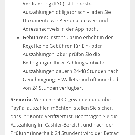
Verifizierung (KYC) ist für erste
Auszahlungen obligatorisch – laden Sie
Dokumente wie Personalausweis und
Adressnachweis in der App hoch.
Gebühren:
Instant Casino erhebt in der
Regel keine Gebühren für Ein- oder
Auszahlungen, aber prüfen Sie die
Bedingungen Ihrer Zahlungsanbieter.
Auszahlungen dauern 24-48 Stunden nach
Genehmigung; E-Wallets sind oft innerhalb
von 24 Stunden verfügbar.
Szenario:
Wenn Sie 500€ gewinnen und über
PayPal auszahlen möchten, stellen Sie sicher,
dass Ihr Konto verifiziert ist. Beantragen Sie die
Auszahlung im Cashier-Bereich, und nach der
Prüfung (innerhalb 24 Stunden) wird der Betrag