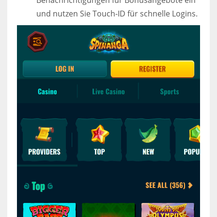
und nutzen Sie Touch-ID für schnelle Logins.