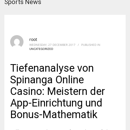
Sports News
root
WEDNESDAY, 27 DECEMBER 2017
/
PUBLISHED IN
UNCATEGORIZED
Tiefenanalyse von
Spinanga Online
Casino: Meistern der
App-Einrichtung und
Bonus-Mathematik