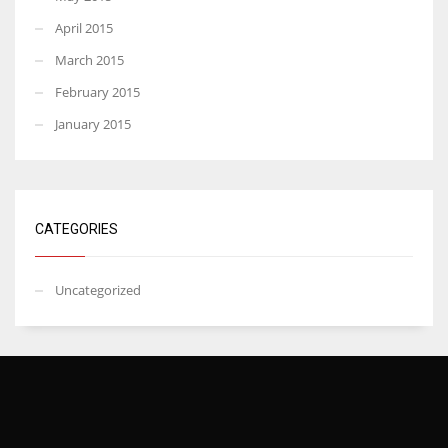
April 2015
March 2015
February 2015
January 2015
CATEGORIES
Uncategorized