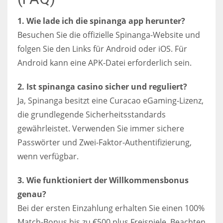
1. Wie lade ich die spinanga app herunter?
Besuchen Sie die offizielle Spinanga-Website und
folgen Sie den Links für Android oder iOS. Für
Android kann eine APK-Datei erforderlich sein.
2. Ist spinanga casino sicher und reguliert?
Ja, Spinanga besitzt eine Curacao eGaming-Lizenz,
die grundlegende Sicherheitsstandards
gewährleistet. Verwenden Sie immer sichere
Passwörter und Zwei-Faktor-Authentifizierung,
wenn verfügbar.
3. Wie funktioniert der Willkommensbonus
genau?
Bei der ersten Einzahlung erhalten Sie einen 100%
Match-Bonus bis zu €500 plus Freispiele. Beachten