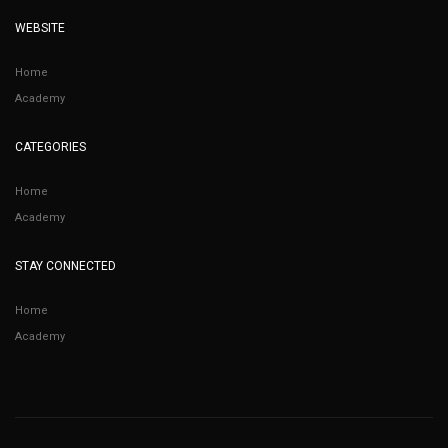
WEBSITE
Home
Academy
CATEGORIES
Home
Academy
STAY CONNECTED
Home
Academy