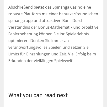
Abschließend bietet das Spinanga Casino eine
robuste Plattform mit einer benutzerfreundlichen
spinanga app und attraktiven Boni. Durch
Verständnis der Bonus-Mathematik und proaktive
Fehlerbehebung können Sie Ihr Spielerlebnis
optimieren. Denken Sie immer an
verantwortungsvolles Spielen und setzen Sie
Limits für Einzahlungen und Zeit. Viel Erfolg beim
Erkunden der vielfältigen Spielewelt!
What you can read next