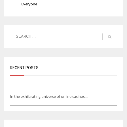
Everyone
RECENT POSTS
Unveiling the Mysteries of Avia Masters in the Exciting
World of Casinos
In the exhilarating universe of online casinos,...