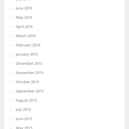
June 2016
May 2016
April 2016
March 2016
February 2016
January 2016
December 2015
November 2015
October 2015
September 2015
August 2015
July 2015
June 2015
May 2015