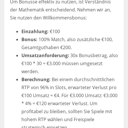
Um Bonusse effektiv zu nutzen, ist Verständnis
der Mathematik entscheidend. Nehmen wir an,
Sie nutzen den Willkommensbonus:
Einzahlung:
€100
Bonus:
100% Match, also zusätzliche €100,
Gesamtguthaben €200.
Umsatzanforderung:
30x Bonusbetrag, also
€100 * 30 = €3.000 müssen umgesetzt
werden.
Berechnung:
Bei einem durchschnittlichen
RTP von 96% in Slots, erwarteter Verlust pro
€100 Umsatz = €4. Für €3.000 Umsatz: €3.000
* 4% = €120 erwarteter Verlust. Um
profitabel zu bleiben, sollten Sie Spiele mit
hohem RTP wählen und Freispiele
strategisch einsetzen.