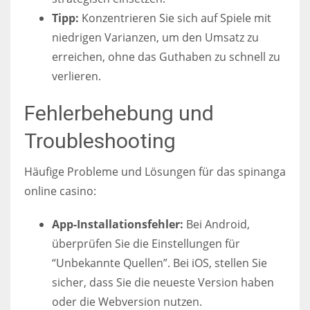
Tipp:
Konzentrieren Sie sich auf Spiele mit
niedrigen Varianzen, um den Umsatz zu
erreichen, ohne das Guthaben zu schnell zu
verlieren.
Fehlerbehebung und
Troubleshooting
Häufige Probleme und Lösungen für das spinanga
online casino:
App-Installationsfehler:
Bei Android,
überprüfen Sie die Einstellungen für
“Unbekannte Quellen”. Bei iOS, stellen Sie
sicher, dass Sie die neueste Version haben
oder die Webversion nutzen.