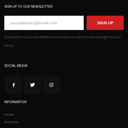
SIGN UP TO OUR NEWSLETTER
SIGN UP
Subscribe to our newsletter and receive our latest news straight to your
inbox.
SOCIAL MEDIA
INFORMATION
Home
Academy