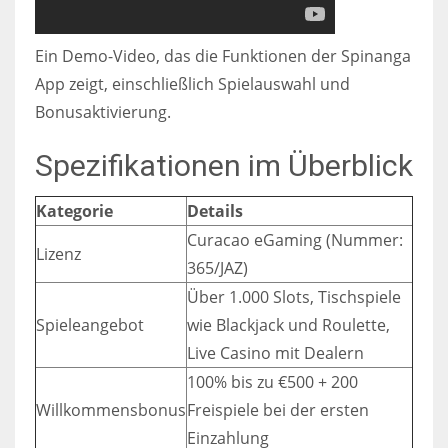
Ein Demo-Video, das die Funktionen der Spinanga
App zeigt, einschließlich Spielauswahl und
Bonusaktivierung.
Spezifikationen im Überblick
Kategorie
Details
Curacao eGaming (Nummer:
Lizenz
365/JAZ)
Über 1.000 Slots, Tischspiele
Spieleangebot
wie Blackjack und Roulette,
Live Casino mit Dealern
100% bis zu €500 + 200
Willkommensbonus
Freispiele bei der ersten
Einzahlung