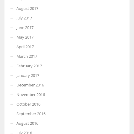
August 2017
July 2017
June 2017
May 2017
April 2017
March 2017
February 2017
January 2017
December 2016
November 2016
October 2016
September 2016
August 2016
July 2016