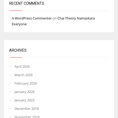
RECENT COMMENTS
A WordPress Commenter
on
Chai Theory Namaskara
Everyone
ARCHIVES
April 2026
March 2026
February 2026
January 2026
January 2023
December 2018
November 2018