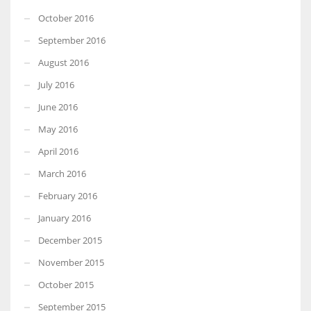
October 2016
September 2016
August 2016
July 2016
June 2016
May 2016
April 2016
March 2016
February 2016
January 2016
December 2015
November 2015
October 2015
September 2015