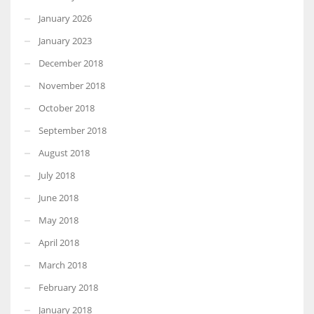
January 2026
January 2023
December 2018
November 2018
October 2018
September 2018
August 2018
July 2018
June 2018
May 2018
April 2018
March 2018
February 2018
January 2018