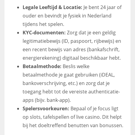
DEN
Legale Leeftijd & Locatie:
Je bent 24 jaar of
24
ouder en bevindt je fysiek in Nederland
tijdens het spelen.
PIT
KYC-documenten:
Zorg dat je een geldig
20
legitimatiebewijs (ID, paspoort, rijbewijs) en
een recent bewijs van adres (bankafschrift,
NE
energierekening) digitaal beschikbaar hebt.
16
Betaalmethode:
Beslis welke
betaalmethode je gaat gebruiken (iDEAL,
OAK
bankoverschrijving, etc.) en zorg dat je
19
toegang hebt tot de vereiste authenticatie-
apps (bijv. bank-app).
Spelersvoorkeuren:
Bepaal of je focus ligt
NYG
op slots, tafelspellen of live casino. Dit helpt
24
bij het doeltreffend benutten van bonussen.
MIA