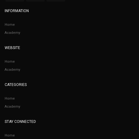
INFORMATION
Home
Academy
WEBSITE
Home
Academy
CATEGORIES
Home
Academy
STAY CONNECTED
Home