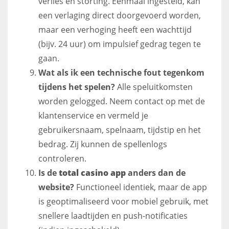
verlies en storting. Eenmaal ingesteld, kan
een verlaging direct doorgevoerd worden,
maar een verhoging heeft een wachttijd
(bijv. 24 uur) om impulsief gedrag tegen te
gaan.
Wat als ik een technische fout tegenkom
tijdens het spelen?
Alle speluitkomsten
worden gelogged. Neem contact op met de
klantenservice en vermeld je
gebruikersnaam, spelnaam, tijdstip en het
bedrag. Zij kunnen de spellenlogs
controleren.
Is de
total casino app
anders dan de
website?
Functioneel identiek, maar de app
is geoptimaliseerd voor mobiel gebruik, met
snellere laadtijden en push-notificaties