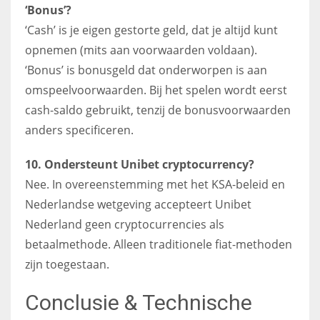
‘Bonus’?
‘Cash’ is je eigen gestorte geld, dat je altijd kunt
opnemen (mits aan voorwaarden voldaan).
‘Bonus’ is bonusgeld dat onderworpen is aan
omspeelvoorwaarden. Bij het spelen wordt eerst
cash-saldo gebruikt, tenzij de bonusvoorwaarden
anders specificeren.
10. Ondersteunt Unibet cryptocurrency?
Nee. In overeenstemming met het KSA-beleid en
Nederlandse wetgeving accepteert Unibet
Nederland geen cryptocurrencies als
betaalmethode. Alleen traditionele fiat-methoden
zijn toegestaan.
Conclusie & Technische