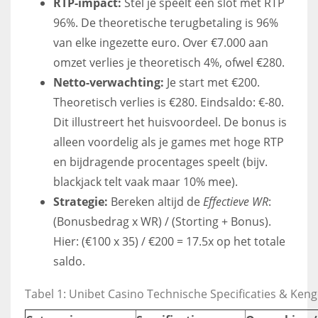
RTP-impact:
Stel je speelt een slot met RTP
96%. De theoretische terugbetaling is 96%
van elke ingezette euro. Over €7.000 aan
omzet verlies je theoretisch 4%, ofwel €280.
Netto-verwachting:
Je start met €200.
Theoretisch verlies is €280. Eindsaldo: €-80.
Dit illustreert het huisvoordeel. De bonus is
alleen voordelig als je games met hoge RTP
en bijdragende procentages speelt (bijv.
blackjack telt vaak maar 10% mee).
Strategie:
Bereken altijd de
Effectieve WR
:
(Bonusbedrag x WR) / (Storting + Bonus).
Hier: (€100 x 35) / €200 = 17.5x op het totale
saldo.
Tabel 1: Unibet Casino Technische Specificaties & Keng