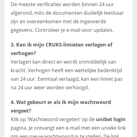
De meeste verificaties worden binnen 24 uur
afgerond, mits de documenten duidelijk leesbaar
zijn en overeenkomen met de ingevoerde
gegevens. Controleer je e-mail voor updates.
3. Kan ik mijn CRUKS-limieten verlagen of
verhogen?
Verlagen kan direct en wordt onmiddellijk van
kracht. Verhogen heeft een wettelijke bedenktijd
van 24 uur. Eenmaal verlaagd, kan een limiet pas
na 24 uur weer worden verhoogd.
4. Wat gebeurt er als ik mijn wachtwoord
vergeet?
Klik op ‘Wachtwoord vergeten’ op de
unibet login
pagina. Je ontvangt een e-mail met een unieke link
om een nieuw wachtwoord in te stellen. De link