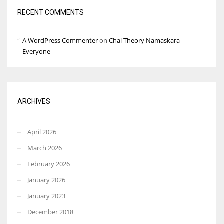
RECENT COMMENTS
A WordPress Commenter
on
Chai Theory Namaskara
Everyone
ARCHIVES
April 2026
March 2026
February 2026
January 2026
January 2023
December 2018