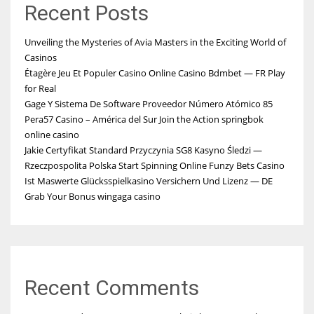
Recent Posts
Unveiling the Mysteries of Avia Masters in the Exciting World of
Casinos
Étagère Jeu Et Populer Casino Online Casino Bdmbet — FR Play
for Real
Gage Y Sistema De Software Proveedor Número Atómico 85
Pera57 Casino – América del Sur Join the Action springbok
online casino
Jakie Certyfikat Standard Przyczynia SG8 Kasyno Śledzi —
Rzeczpospolita Polska Start Spinning Online Funzy Bets Casino
Ist Maswerte Glücksspielkasino Versichern Und Lizenz — DE
Grab Your Bonus wingaga casino
Recent Comments