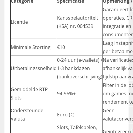
Categorie
Specificatie
Opmerking /
Garandeert l
Kansspelautoriteit
operaties, C
Licentie
(KSA) nr. 004539
integratie en
consumenten
Laag instapni
Minimale Storting
€10
per betaalme
0-24 uur (e-wallets) /
Na verificatie
Uitbetalingssnelheid
1-3 bankdagen
afhankelijk 
(bankoverschrijving)
tijdstip aanvr
Filter in de l
Gemiddelde RTP
94-96%+
om games me
Slots
rendement te
Ondersteunde
Geen
Euro (€)
Valuta
valutaconver
Slots, Tafelspelen,
Geïntegreerd