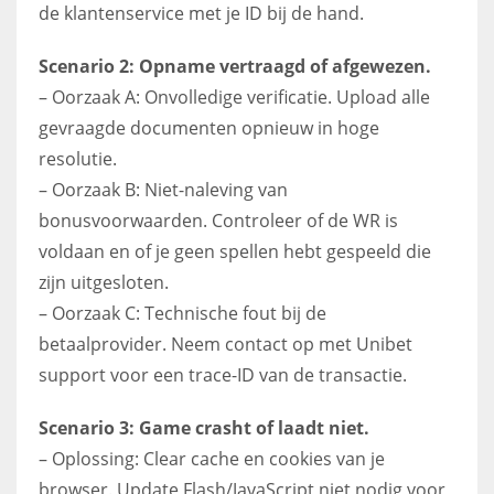
de klantenservice met je ID bij de hand.
Scenario 2: Opname vertraagd of afgewezen.
– Oorzaak A: Onvolledige verificatie. Upload alle
gevraagde documenten opnieuw in hoge
resolutie.
– Oorzaak B: Niet-naleving van
bonusvoorwaarden. Controleer of de WR is
voldaan en of je geen spellen hebt gespeeld die
zijn uitgesloten.
– Oorzaak C: Technische fout bij de
betaalprovider. Neem contact op met Unibet
support voor een trace-ID van de transactie.
Scenario 3: Game crasht of laadt niet.
– Oplossing: Clear cache en cookies van je
browser. Update Flash/JavaScript niet nodig voor