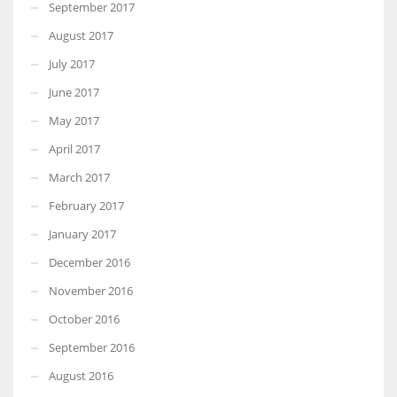
September 2017
August 2017
July 2017
June 2017
May 2017
April 2017
March 2017
February 2017
January 2017
December 2016
November 2016
October 2016
September 2016
August 2016