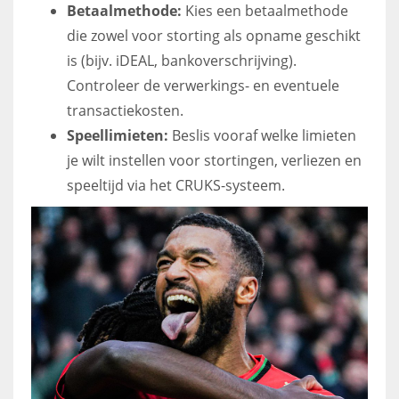
Betaalmethode:
Kies een betaalmethode
17
die zowel voor storting als opname geschikt
is (bijv. iDEAL, bankoverschrijving).
DAL
Controleer de verwerkings- en eventuele
22
transactiekosten.
Speellimieten:
Beslis vooraf welke limieten
WSH
je wilt instellen voor stortingen, verliezen en
26
speeltijd via het CRUKS-systeem.