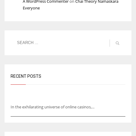
A WordPress Commenter
on
Chai Theory Namaskara
Everyone
RECENT POSTS
Unveiling the Mysteries of Avia Masters in the Exciting
World of Casinos
In the exhilarating universe of online casinos,...