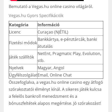
Bemutató a Vegas.hu online casino világáról.
Vegas.hu Gyors Specifikációk
Kategória
Információ
Licenc
Curaçao (NJÉTIL)
Bankkártya, e-pénztárcák, banki
Fizetési módok
átutalás
NetEnt, Pragmatic Play, Evolution,
Játék szállítók
stb.
Nyelvek
Magyar, Angol
Ügyfélszolgálat
Email, Online Chat
Összefoglalva, a vegas.hu online casino egy átfogó
szórakoztatói élményt kínál. A sikeres játék kulcsa
a felelős bankroll menedzsment és a
bónuszfeltétek alapos megértése. Jó szórakozást!