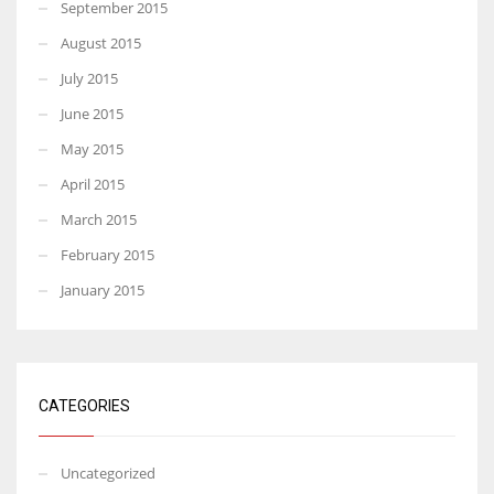
September 2015
August 2015
July 2015
June 2015
May 2015
April 2015
March 2015
February 2015
January 2015
CATEGORIES
Uncategorized