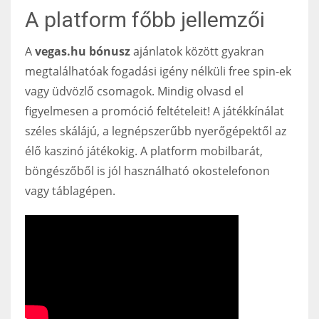
A platform főbb jellemzői
6
A
vegas.hu bónusz
ajánlatok között gyakran
NYJ
megtalálhatóak fogadási igény nélküli free spin-ek
3
vagy üdvözlő csomagok. Mindig olvasd el
figyelmesen a promóció feltételeit! A játékkínálat
ATL
széles skálájú, a legnépszerűbb nyerőgépektől az
24
élő kaszinó játékokig. A platform mobilbarát,
böngészőből is jól használható okostelefonon
vagy táblagépen.