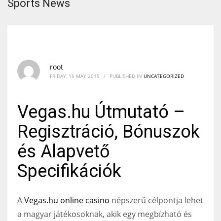
Sports News
root
FRIDAY, 15 MAY 2015
/
PUBLISHED IN
UNCATEGORIZED
Vegas.hu Útmutató –
Regisztráció, Bónuszok
és Alapvető
Specifikációk
A
Vegas.hu online casino
népszerű célpontja lehet
a magyar játékosoknak, akik egy megbízható és