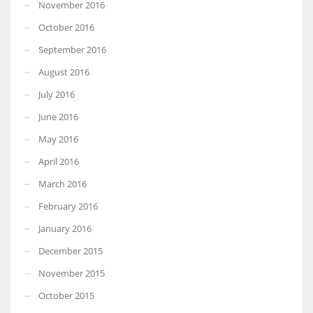
November 2016
October 2016
September 2016
August 2016
July 2016
June 2016
May 2016
April 2016
March 2016
February 2016
January 2016
December 2015
November 2015
October 2015