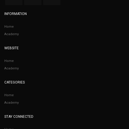
INFORMATION
Home
Academy
WEBSITE
Home
Academy
CATEGORIES
Home
Academy
STAY CONNECTED