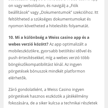
on vagy weboldalon, és navigálj a „Fiók
beállítások” vagy „Dokumentumok” szekcióhoz. Itt
feltöltheted a szükséges dokumentumokat és
nyomon követheted a hitelesítés folyamatát.
10. Mi a különbség a Weiss casino app és a
webes verzió között?
Az app optimalizált a
mobileszközökre, gyorsabb betöltési idővel és
push értesítésekkel, míg a webes verzió több
böngészőkompatibilitást kínál. Az ingyen
pörgetések bónuszok mindkét platformon
elérhetők.
Záró gondolatként, a Weiss Casino ingyen
pörgetések hasznos eszközök a játékélmény
fokozására, de a siker kulcsa a technikai részletek