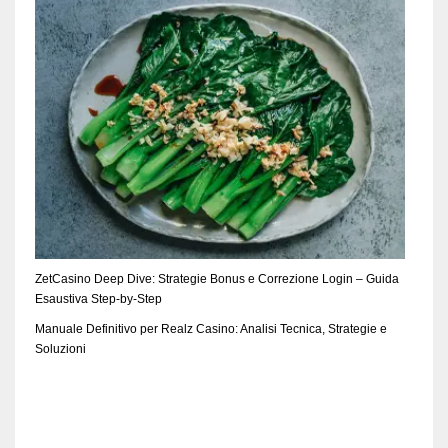
ZetCasino Deep Dive: Strategie Bonus e Correzione Login – Guida
Esaustiva Step-by-Step
Manuale Definitivo per Realz Casino: Analisi Tecnica, Strategie e
Soluzioni