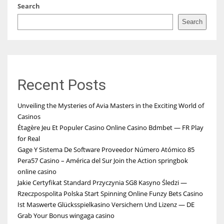
Search
Search
Recent Posts
Unveiling the Mysteries of Avia Masters in the Exciting World of
Casinos
Étagère Jeu Et Populer Casino Online Casino Bdmbet — FR Play
for Real
Gage Y Sistema De Software Proveedor Número Atómico 85
Pera57 Casino – América del Sur Join the Action springbok
online casino
Jakie Certyfikat Standard Przyczynia SG8 Kasyno Śledzi —
Rzeczpospolita Polska Start Spinning Online Funzy Bets Casino
Ist Maswerte Glücksspielkasino Versichern Und Lizenz — DE
Grab Your Bonus wingaga casino