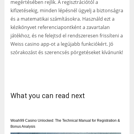
megértésében rejlik. A regisztrációtól a
kifizetésekig, minden lépésnél ügyelj a biztonságra
és a matematikai számításokra. Használd ezt a
kézikönyvet referenciapontként a zavartalan
játékhoz, és ne felejtsd el rendszeresen frissíteni a
Weiss casino app-ot a legújabb funkciókért. Jó
szórakozást és szerencsés pörgetéseket kívánunk!
What you can read next
Woah99 Casino Unlocked: The Technical Manual for Registration &
Bonus Analysis