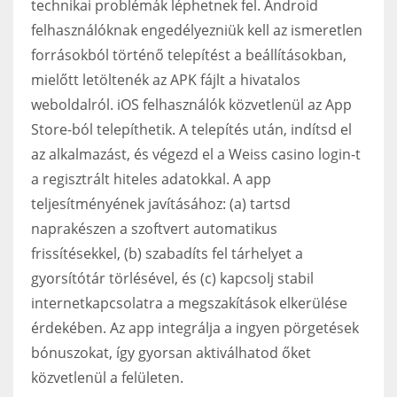
technikai problémák léphetnek fel. Android
felhasználóknak engedélyezniük kell az ismeretlen
forrásokból történő telepítést a beállításokban,
mielőtt letöltenék az APK fájlt a hivatalos
weboldalról. iOS felhasználók közvetlenül az App
Store-ból telepíthetik. A telepítés után, indítsd el
az alkalmazást, és végezd el a Weiss casino login-t
a regisztrált hiteles adatokkal. A app
teljesítményének javításához: (a) tartsd
naprakészen a szoftvert automatikus
frissítésekkel, (b) szabadíts fel tárhelyet a
gyorsítótár törlésével, és (c) kapcsolj stabil
internetkapcsolatra a megszakítások elkerülése
érdekében. Az app integrálja a ingyen pörgetések
bónuszokat, így gyorsan aktiválhatod őket
közvetlenül a felületen.