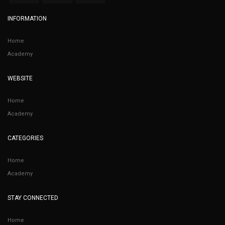
INFORMATION
Home
Academy
WEBSITE
Home
Academy
CATEGORIES
Home
Academy
STAY CONNECTED
Home