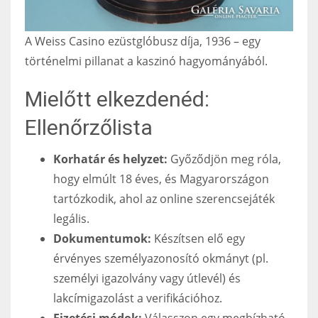
17
A Weiss Casino ezüstglóbusz díja, 1936 – egy
történelmi pillanat a kaszinó hagyományából.
DAL
22
Mielőtt elkezdenéd:
WSH
Ellenőrzőlista
26
Korhatár és helyzet:
Győződjön meg róla,
hogy elmúlt 18 éves, és Magyarországon
tartózkodik, ahol az online szerencsejáték
legális.
Dokumentumok:
Készítsen elő egy
érvényes személyazonosító okmányt (pl.
személyi igazolvány vagy útlevél) és
lakcímigazolást a verifikációhoz.