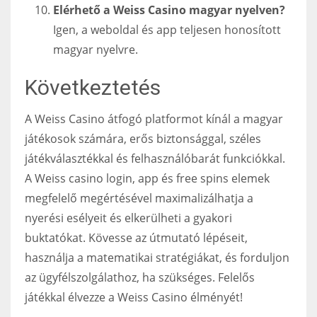
Elérhető a Weiss Casino magyar nyelven?
Igen, a weboldal és app teljesen honosított
magyar nyelvre.
Következtetés
A Weiss Casino átfogó platformot kínál a magyar
játékosok számára, erős biztonsággal, széles
játékválasztékkal és felhasználóbarát funkciókkal.
A Weiss casino login, app és free spins elemek
megfelelő megértésével maximalizálhatja a
nyerési esélyeit és elkerülheti a gyakori
buktatókat. Kövesse az útmutató lépéseit,
használja a matematikai stratégiákat, és forduljon
az ügyfélszolgálathoz, ha szükséges. Felelős
játékkal élvezze a Weiss Casino élményét!