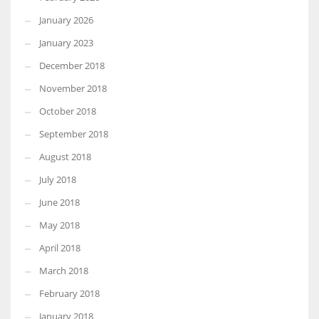
January 2026
January 2023
December 2018
November 2018
October 2018
September 2018
August 2018
July 2018
June 2018
May 2018
April 2018
March 2018
February 2018
January 2018