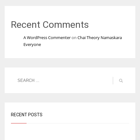
Recent Comments
A WordPress Commenter
on
Chai Theory Namaskara
Everyone
RECENT POSTS
Unveiling the Mysteries of Avia Masters in the Exciting
World of Casinos