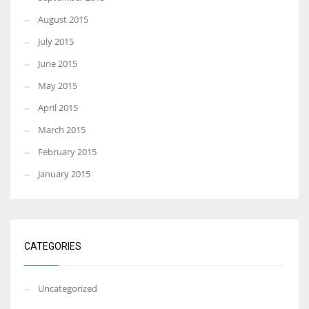
August 2015
July 2015
June 2015
May 2015
April 2015
March 2015
February 2015
January 2015
CATEGORIES
Uncategorized