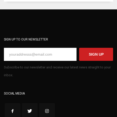
SIGN UP TO OUR NEWSLETTER
SIGN UP
Subscribe to our newsletter and receive our latest news straight to your
inbox.
SOCIAL MEDIA