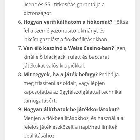
licenc és SSL titkosítás garantálja a
biztonságot.
Hogyan verifikálhatom a fiókomat?
Töltse
fel a személyazonosító okmányt és
lakcímigazolást a fiókbeállításokban.
Van élő kaszinó a Weiss Casino-ban?
Igen,
kínál élő blackjack, rulett és baccarat
játékokat valós krupiékkal.
Mit tegyek, ha a játék befagy?
Próbálja
meg frissíteni az oldalt, vagy lépjen
kapcsolatba az ügyfélszolgálattal technikai
támogatásért.
Hogyan állíthatok be játékkorlátokat?
Menjen a fiókbeállításokhoz, és használja a
felelős játék eszközeit a napi/heti limitek
beállításához.